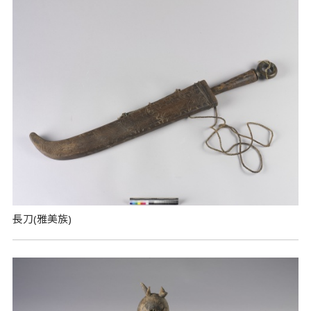
長刀(雅美族)