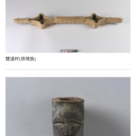
雙連杯(排灣族)