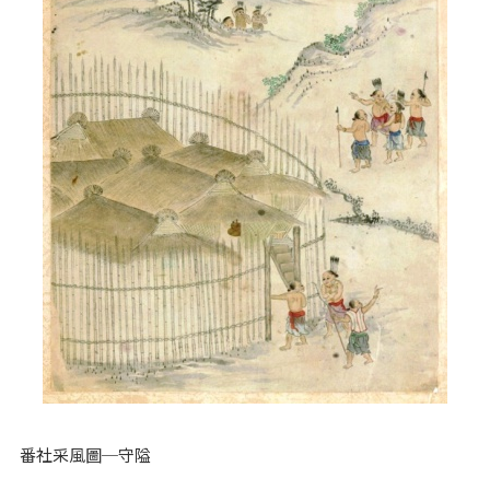
番社采風圖─守隘