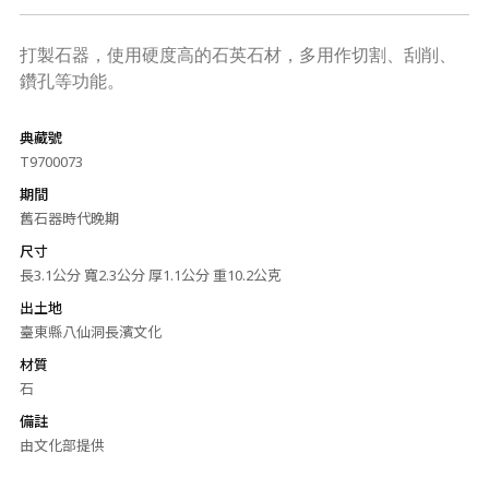
打製石器，使用硬度高的石英石材，多用作切割、刮削、
鑽孔等功能。
典藏號
T9700073
期間
舊石器時代晚期
尺寸
長3.1公分 寬2.3公分 厚1.1公分 重10.2公克
出土地
臺東縣八仙洞長濱文化
材質
石
備註
由文化部提供