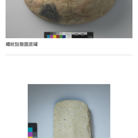
繩紋鼓腹圜底罐