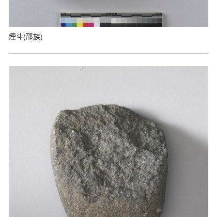
煙斗(邵族)