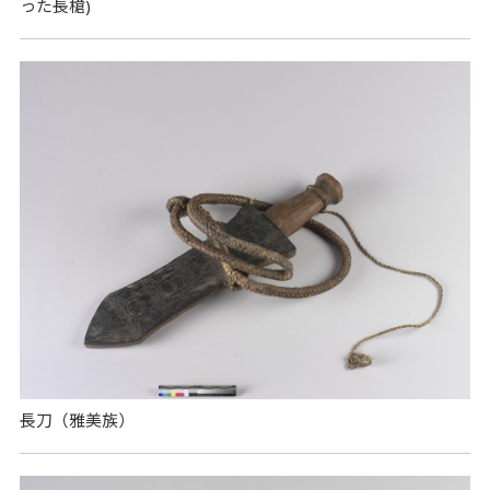
った長槍)
長刀（雅美族）