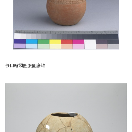
侈口縮頸圓腹圜底罐