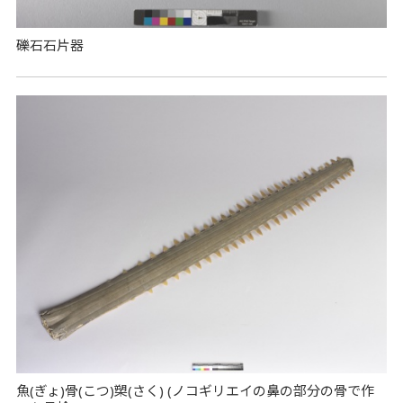
礫石石片器
魚(ぎょ)骨(こつ)槊(さく) (ノコギリエイの鼻の部分の骨で作