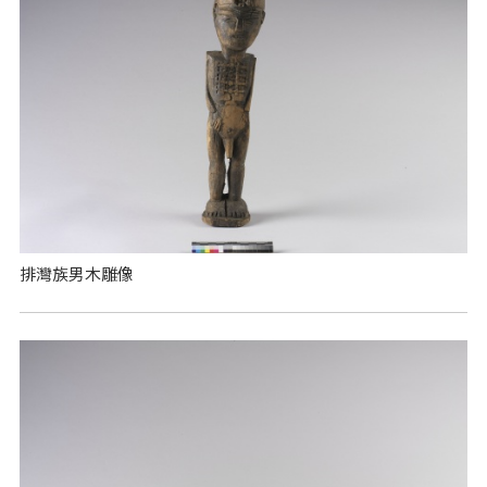
排灣族男木雕像