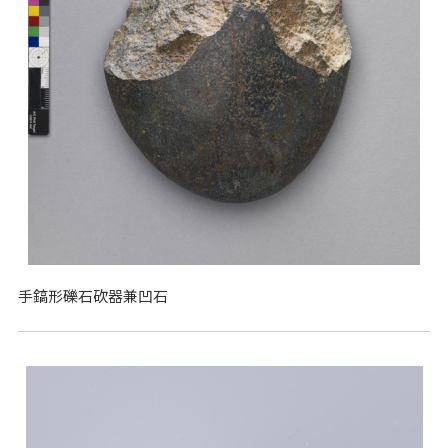
手鎬形礫石砍器兼凹石