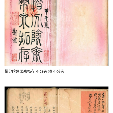
惜分陰齋幣泉拓存 不分卷 續 不分卷