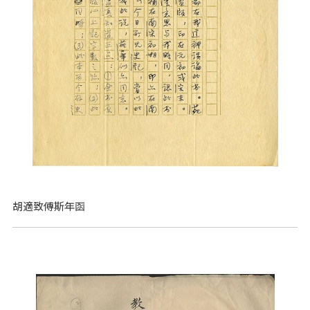
胡適致傅斯年函