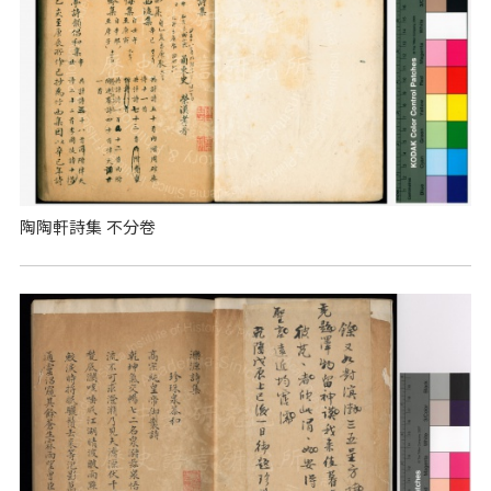
陶陶軒詩集 不分卷