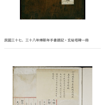
民國三十七、三十八年傅斯年手書題記‧玄秘塔碑一冊