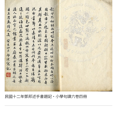
民國十二年鄧邦述手書題記‧小學句讀六卷四冊