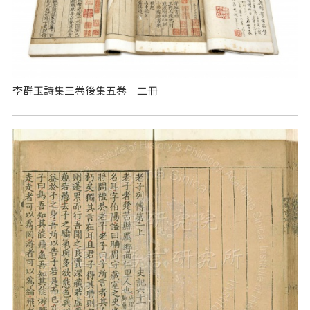
李群玉詩集三巻後集五巻 二冊