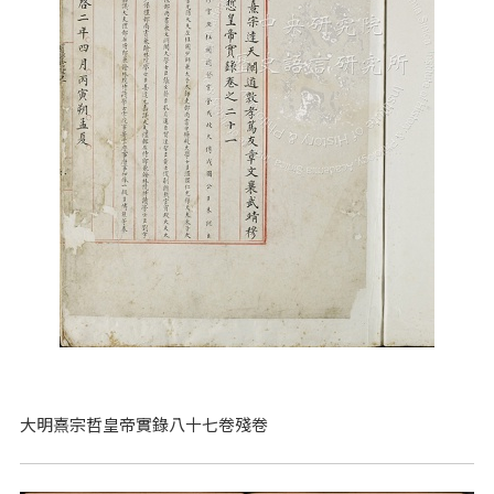
大明熹宗哲皇帝實錄八十七卷殘卷