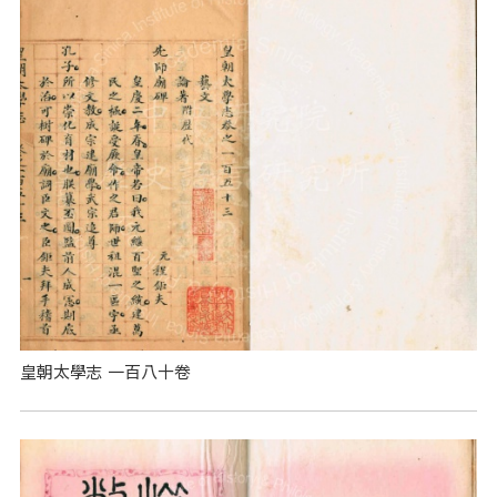
皇朝太學志 一百八十卷