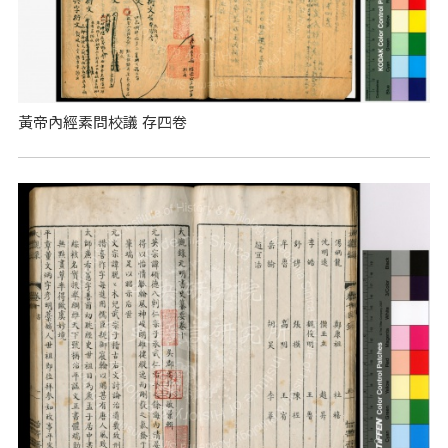
黃帝內經素問校議 存四卷