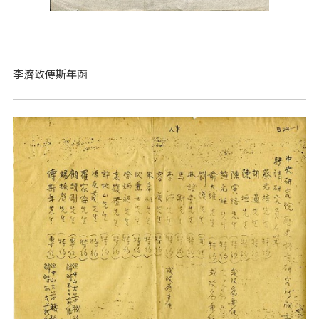
李濟致傅斯年函