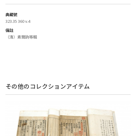
典藏號
323.35 360 v.4
備註
（清）素爾訥等輯
その他のコレクションアイテム