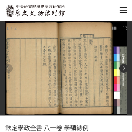
:::
1
/ 2
:::
欽定學政全書 八十卷 學額總例