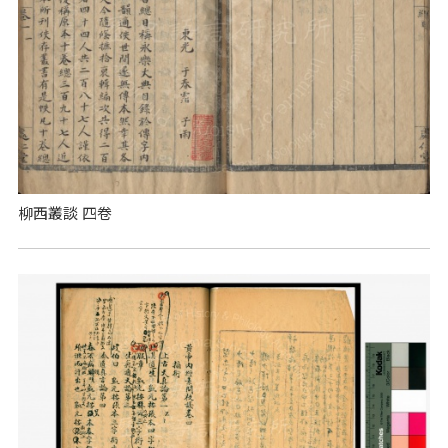
柳西叢談 四卷