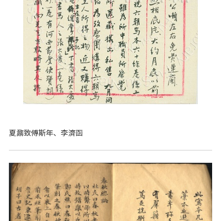
夏鼐致傅斯年、李濟函