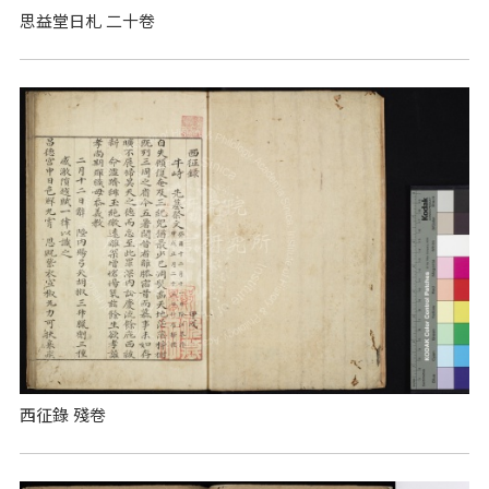
思益堂日札 二十卷
西征錄 殘卷