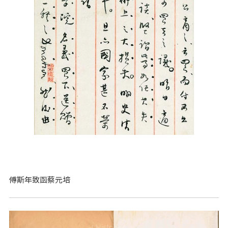
傅斯年致函蔡元培