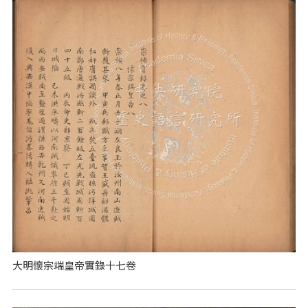
大明懷宗端皇帝實錄十七卷