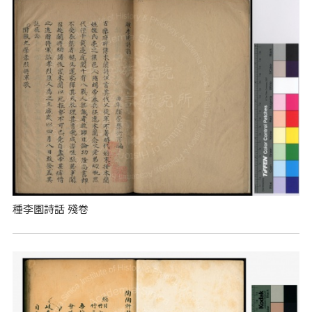
種李園詩話 殘卷