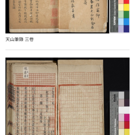
天山筆錄 三卷