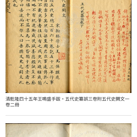
清乾隆四十五年王鳴盛手跋‧五代史纂誤三卷附五代史闕文一
卷二冊