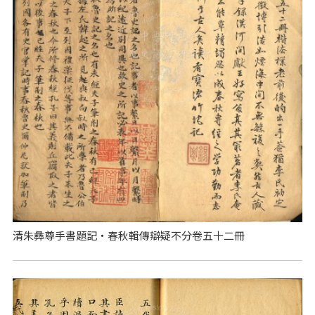
清朱彝尊手書題記‧春秋輯傳辯疑不分卷五十二冊