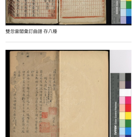
雙忽雷閣彙訂曲譜 存八種