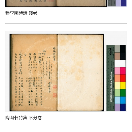
種李園詩話 殘卷
陶陶軒詩集 不分卷