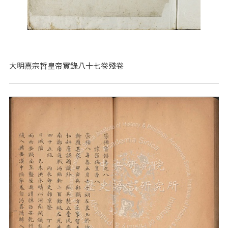
大明熹宗哲皇帝實錄八十七卷殘卷