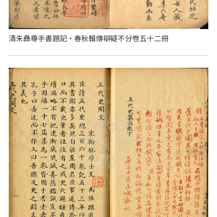
清朱彝尊手書題記‧春秋輯傳辯疑不分卷五十二冊