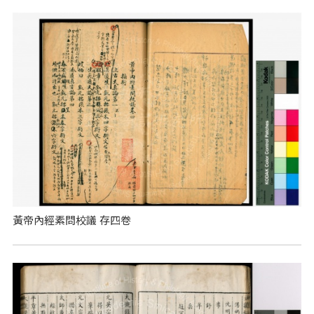
黃帝內經素問校議 存四卷