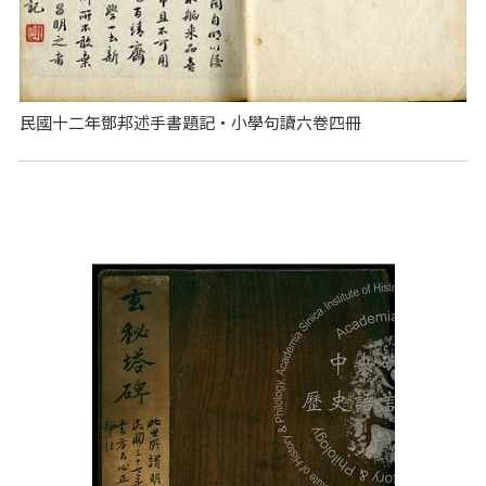
民國十二年鄧邦述手書題記‧小學句讀六卷四冊