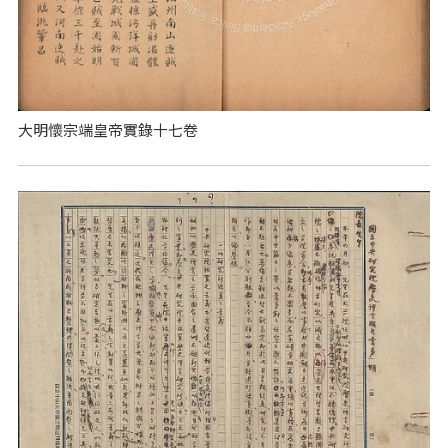
大明懷宗端皇帝實錄十七卷