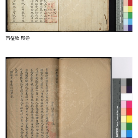
西征錄 殘卷