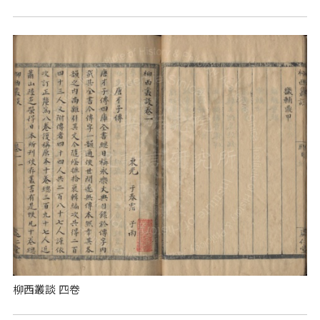
柳西叢談 四卷