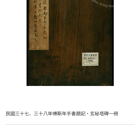
民國三十七、三十八年傅斯年手書題記‧玄秘塔碑一冊