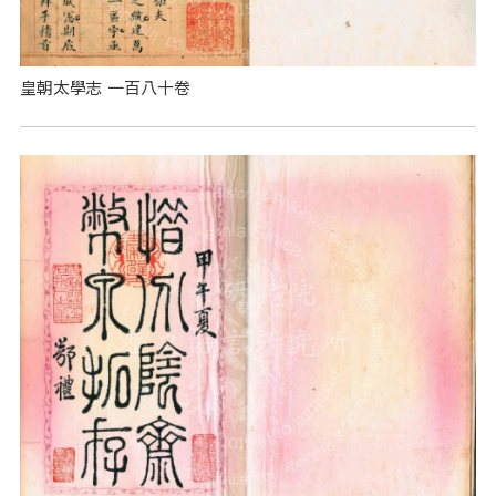
皇朝太學志 一百八十卷