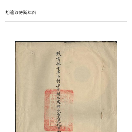
胡適致傅斯年函