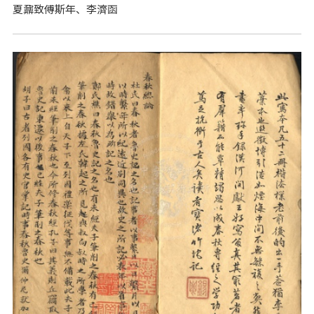
夏鼐致傅斯年、李濟函