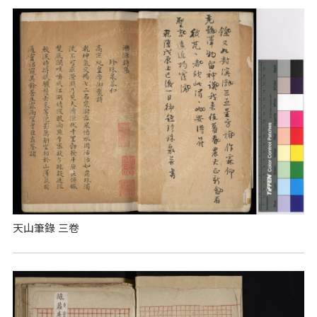
天山筆錄 三卷