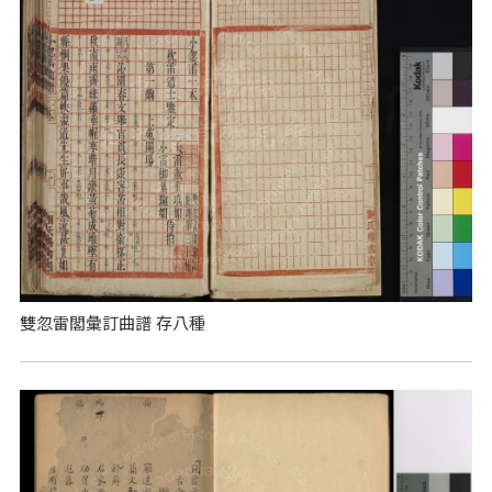
雙忽雷閣彙訂曲譜 存八種