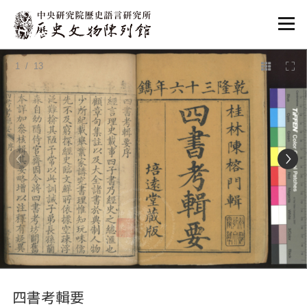
:::
1
/ 13
:::
四書考輯要