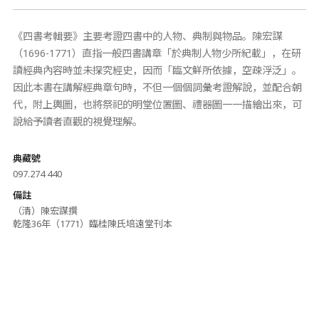
《四書考輯要》主要考證四書中的人物、典制與物品。陳宏謀
（1696-1771）直指一般四書講章「於典制人物少所紀載」，在研
讀經典內容時並未探究經史，因而「臨文鮮所依據，空疎浮泛」。
因此本書在講解經典章句時，不但一個個詞彙考證解說，並配合朝
代，附上輿圖，也將祭祀的明堂位置圖、禮器圖一一描繪出來，可
說給予讀者直觀的視覺理解。
典藏號
097.274 440
備註
（清）陳宏謀撰
乾隆36年（1771）臨桂陳氏培遠堂刊本