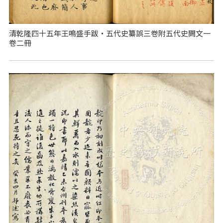
清乾隆四十五年王鳴盛手跋‧五代史纂誤三卷附五代史闕文一
卷二冊