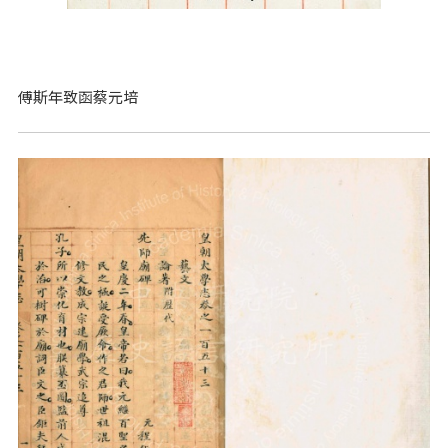
傅斯年致函蔡元培