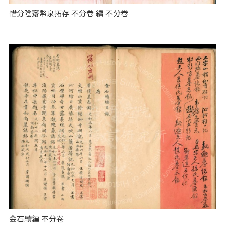
惜分陰齋幣泉拓存 不分卷 續 不分卷
金石續編 不分卷