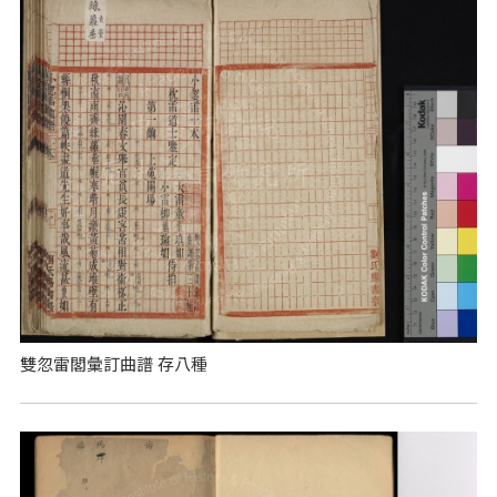
雙忽雷閣彙訂曲譜 存八種