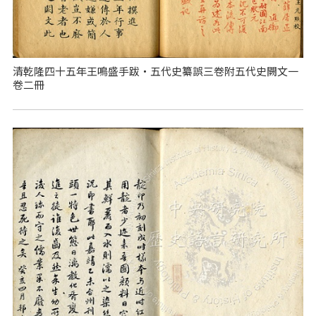
清乾隆四十五年王鳴盛手跋‧五代史纂誤三卷附五代史闕文一
卷二冊