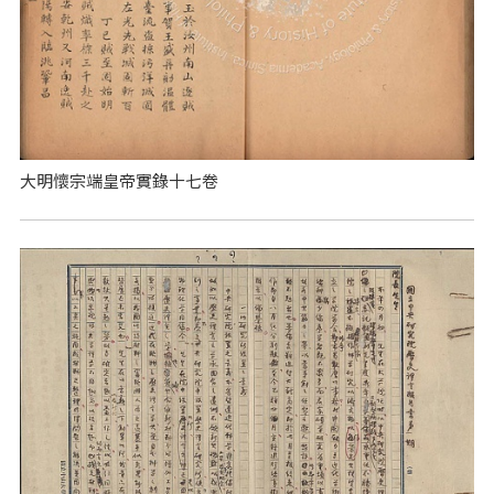
大明懷宗端皇帝實錄十七卷