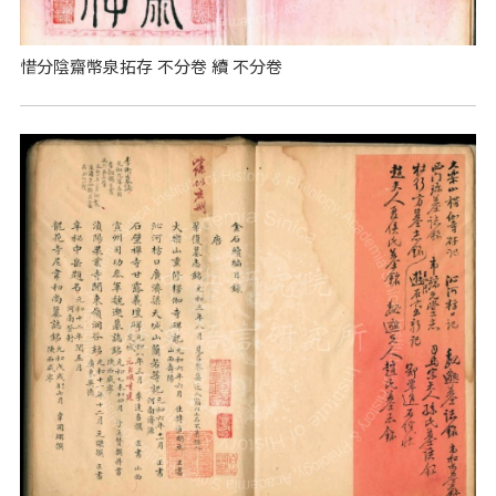
惜分陰齋幣泉拓存 不分卷 續 不分卷