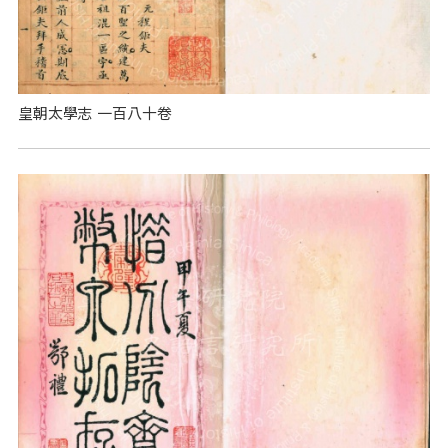
皇朝太學志 一百八十卷