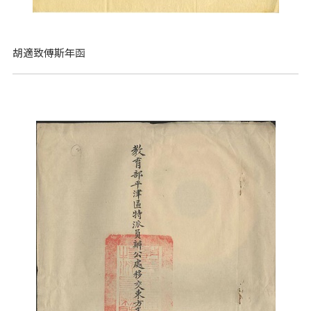
胡適致傅斯年函