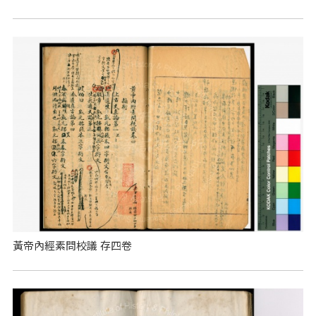
黃帝內經素問校議 存四卷