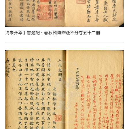
清朱彝尊手書題記‧春秋輯傳辯疑不分卷五十二冊