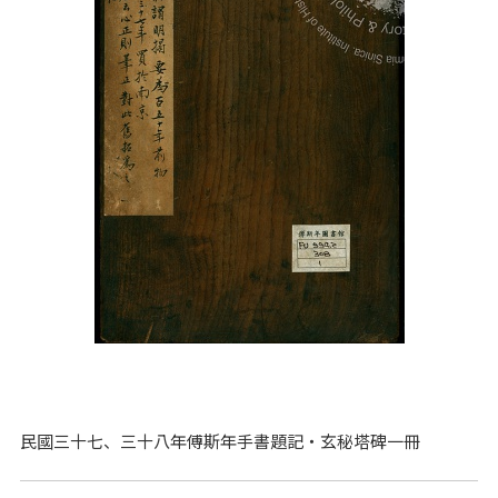
民國三十七、三十八年傅斯年手書題記‧玄秘塔碑一冊