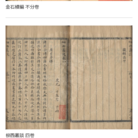
金石續編 不分卷
柳西叢談 四卷