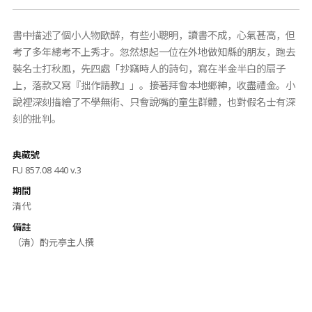
書中描述了個小人物歐醉，有些小聰明，讀書不成，心氣甚高，但
考了多年總考不上秀才。忽然想起一位在外地做知縣的朋友，跑去
裝名士打秋風，先四處「抄竊時人的詩句，寫在半金半白的扇子
上，落款又寫『拙作請教』」。接著拜會本地鄉紳，收盡禮金。小
說裡深刻描繪了不學無術、只會說嘴的童生群體，也對假名士有深
刻的批判。
典藏號
FU 857.08 440 v.3
期間
清代
備註
（清）酌元亭主人撰