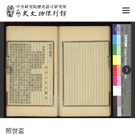
:::
1
/ 2
:::
照世盃