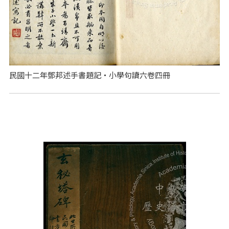
民國十二年鄧邦述手書題記‧小學句讀六卷四冊