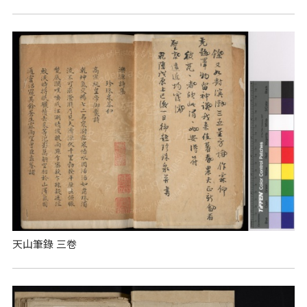
天山筆錄 三卷