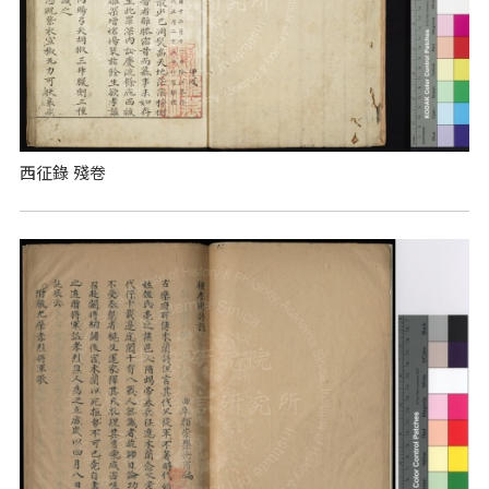
西征錄 殘卷