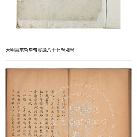
大明熹宗哲皇帝實錄八十七卷殘卷