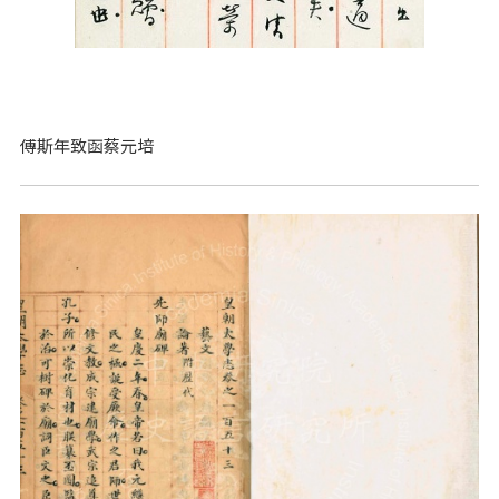
傅斯年致函蔡元培