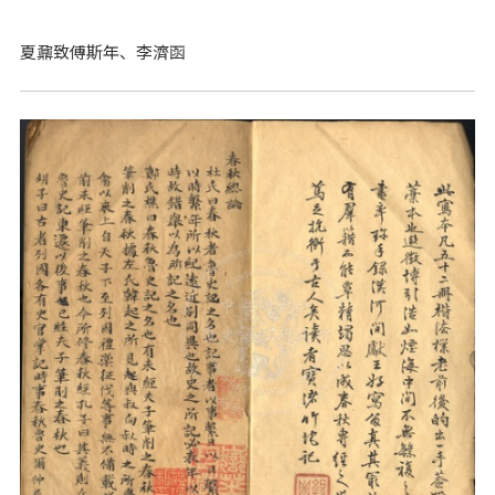
夏鼐致傅斯年、李濟函