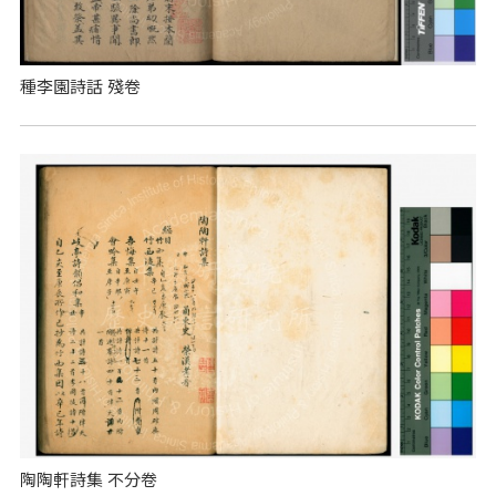
種李園詩話 殘卷
陶陶軒詩集 不分卷