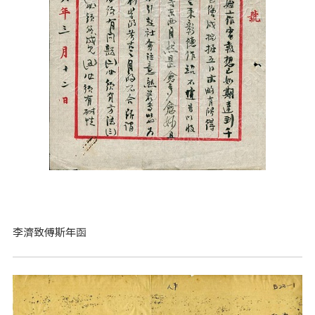
李濟致傅斯年函