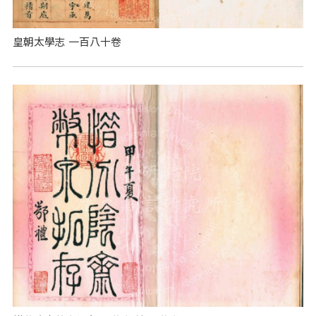
皇朝太學志 一百八十卷