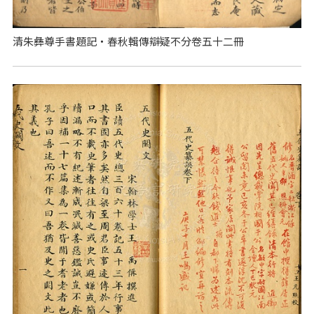
清朱彝尊手書題記‧春秋輯傳辯疑不分卷五十二冊