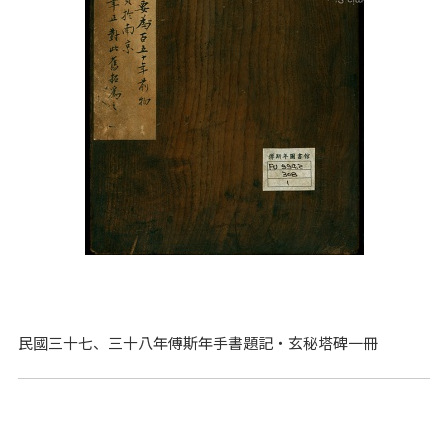
民國三十七、三十八年傅斯年手書題記‧玄秘塔碑一冊