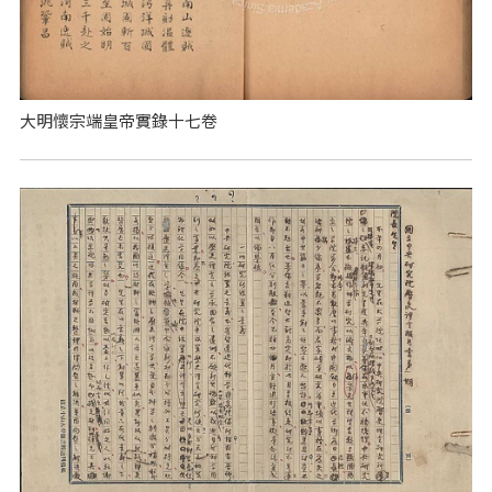
大明懷宗端皇帝實錄十七卷