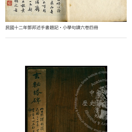
民國十二年鄧邦述手書題記‧小學句讀六卷四冊