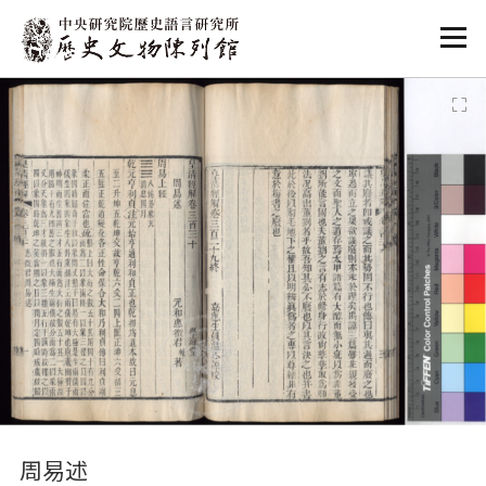
:::
:::
周易述