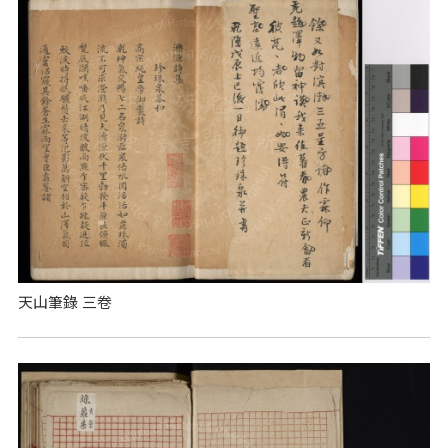
天山筆錄 三卷