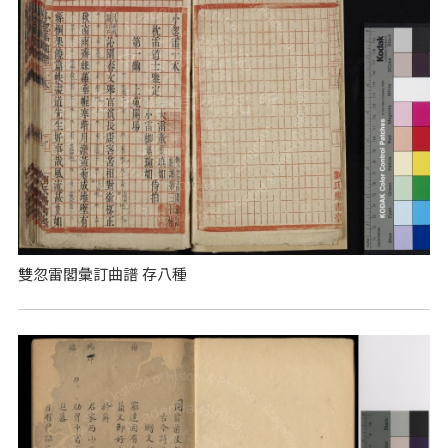
雙忽雷閣彙訂曲譜 存八種