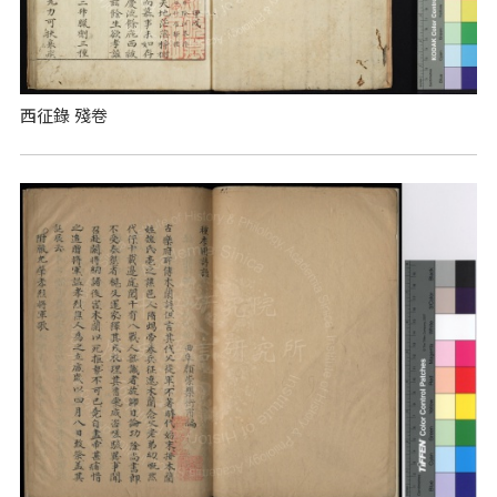
西征錄 殘卷