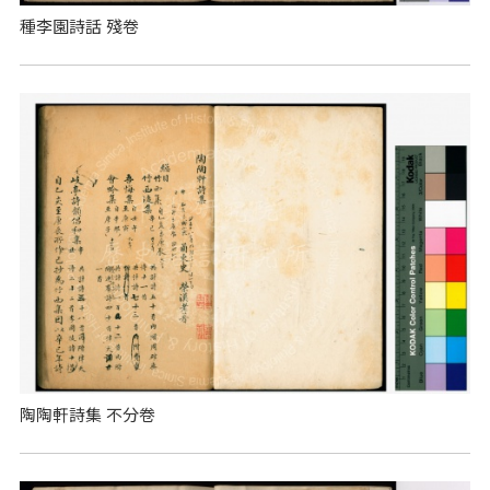
種李園詩話 殘卷
陶陶軒詩集 不分卷