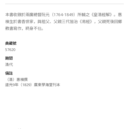
本書收錄於兩廣總督阮元（1764-1849）所輯之《皇清經解》。惠
棟生於書香世家，與祖父、父親三代皆治《易經》，父親死後回鄉
教書寫作，終身不仕。
典藏號
57620
期間
清代
備註
（清）惠棟撰
道光9年（1829）廣東學海堂刊本