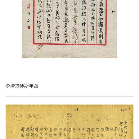
李濟致傅斯年函