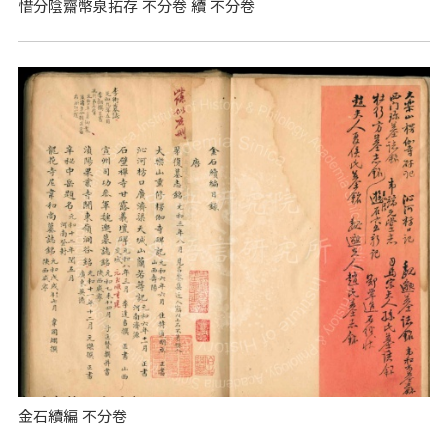
惜分陰齋幣泉拓存 不分卷 續 不分卷
金石續編 不分卷