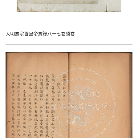
大明熹宗哲皇帝實錄八十七卷殘卷