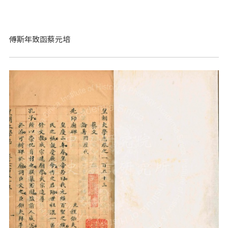
傅斯年致函蔡元培