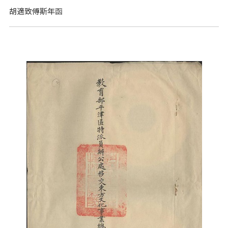
胡適致傅斯年函