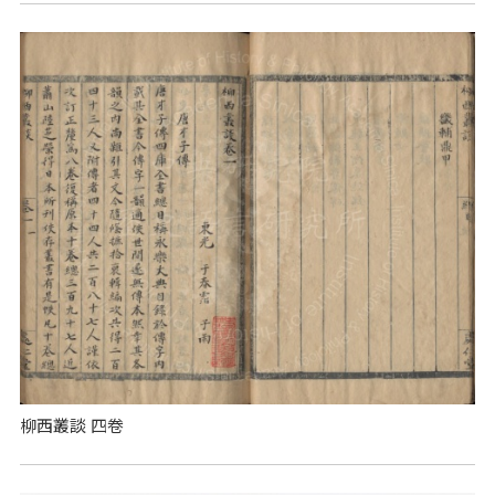
柳西叢談 四卷