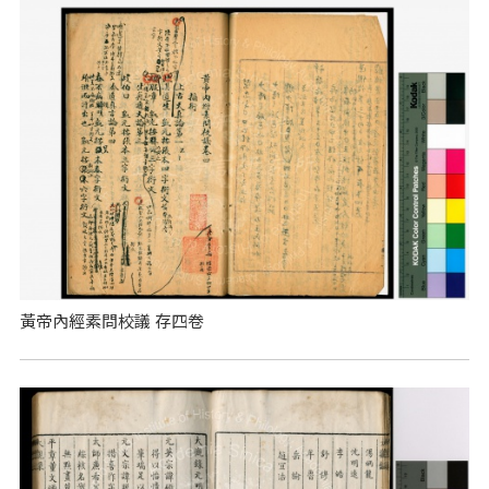
黃帝內經素問校議 存四卷