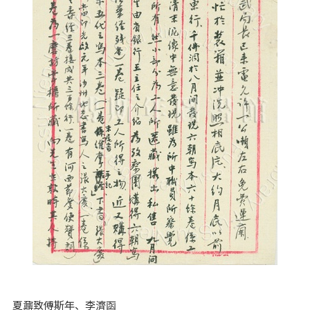
夏鼐致傅斯年、李濟函