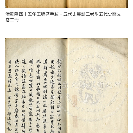
清乾隆四十五年王鳴盛手跋‧五代史纂誤三卷附五代史闕文一
卷二冊