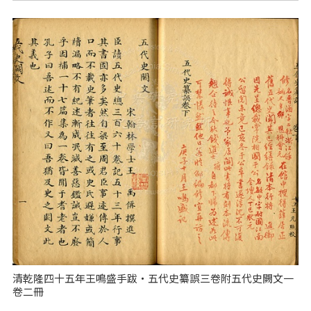
清乾隆四十五年王鳴盛手跋‧五代史纂誤三卷附五代史闕文一
卷二冊