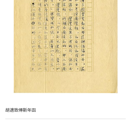
胡適致傅斯年函