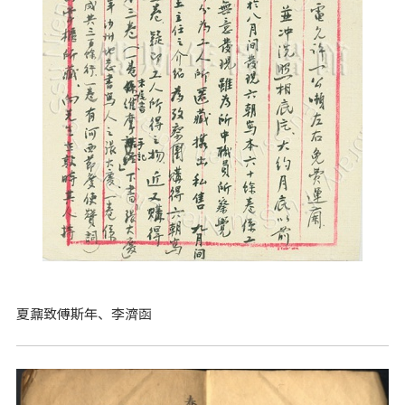
夏鼐致傅斯年、李濟函