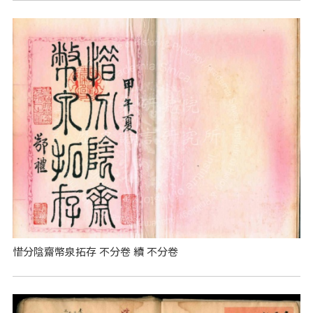
惜分陰齋幣泉拓存 不分卷 續 不分卷