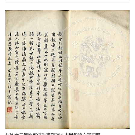
民國十二年鄧邦述手書題記‧小學句讀六卷四冊