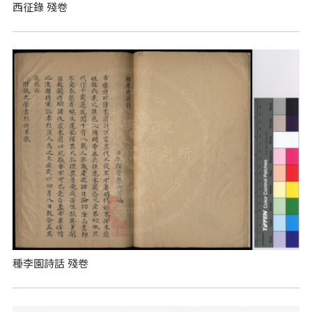
西征錄 殘卷
種李園詩話 殘卷