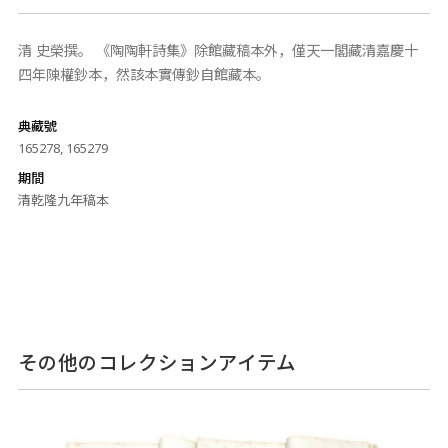
清 史榮撰。 《陶陶軒詩集》除館藏稿本外，僅天一閣藏清嘉慶十
四年陳權鈔本，然該本實傳鈔自館藏本。
典藏號
165278, 165279
期間
清乾隆九年稿本
その他のコレクションアイテム