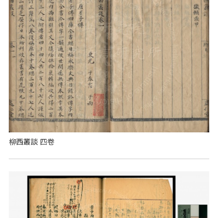
柳西叢談 四卷