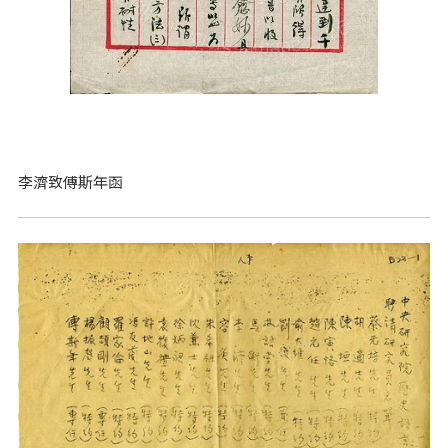
李濟致傅斯年函