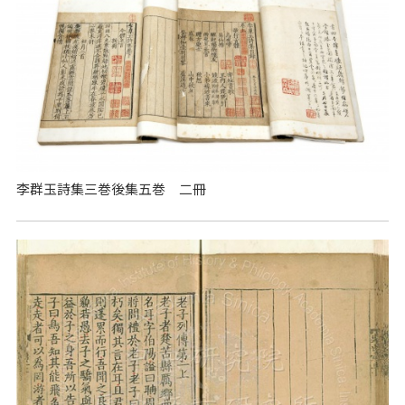
李群玉詩集三巻後集五巻 二冊