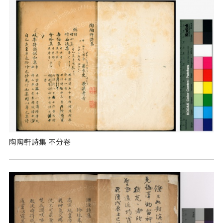
陶陶軒詩集 不分卷