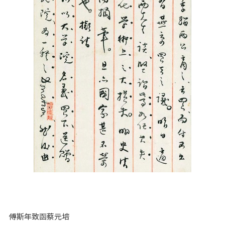
傅斯年致函蔡元培