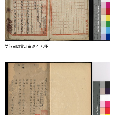
雙忽雷閣彙訂曲譜 存八種