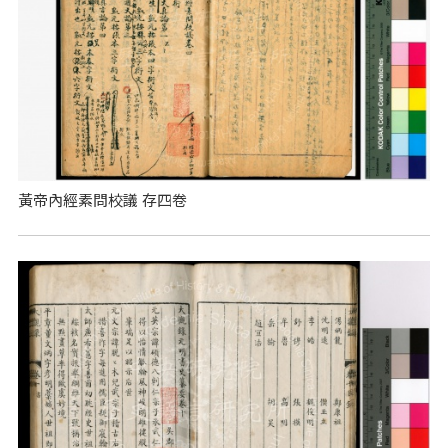
黃帝內經素問校議 存四卷