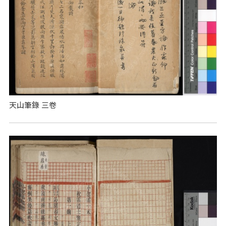
天山筆錄 三卷