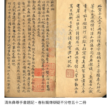
清朱彝尊手書題記‧春秋輯傳辯疑不分卷五十二冊