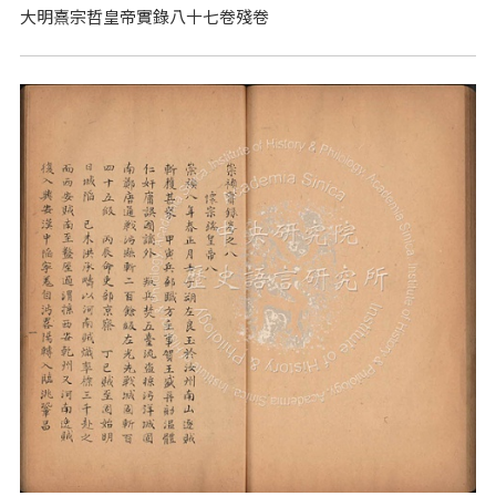
大明熹宗哲皇帝實錄八十七卷殘卷