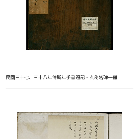
民國三十七、三十八年傅斯年手書題記‧玄秘塔碑一冊