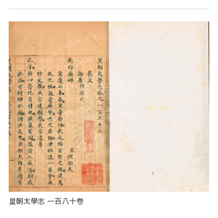
皇朝太學志 一百八十卷