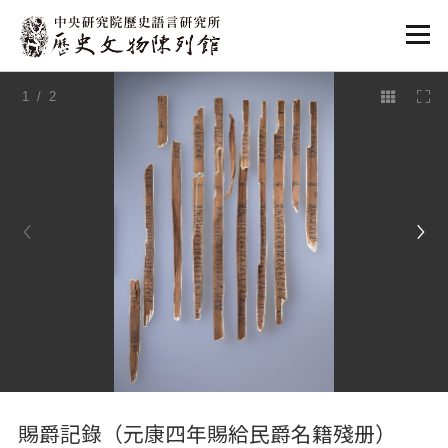
:::
1
/ 2
:::
賜爵記錄（元康四年賜給民爵名籍殘册）