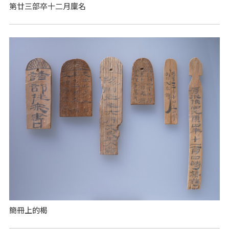
第廿三部卒十二月廩名
簡冊上的楬