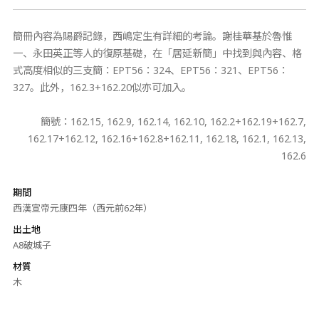
簡冊內容為賜爵記錄，西嶋定生有詳細的考論。謝桂華基於魯惟
一、永田英正等人的復原基礎，在「居延新簡」中找到與內容、格
式高度相似的三支簡：EPT56：324、EPT56：321、EPT56：
327。此外，162.3+162.20似亦可加入。
簡號：162.15, 162.9, 162.14, 162.10, 162.2+162.19+162.7,
162.17+162.12, 162.16+162.8+162.11, 162.18, 162.1, 162.13,
162.6
期間
西漢宣帝元康四年（西元前62年）
出土地
A8破城子
材質
木