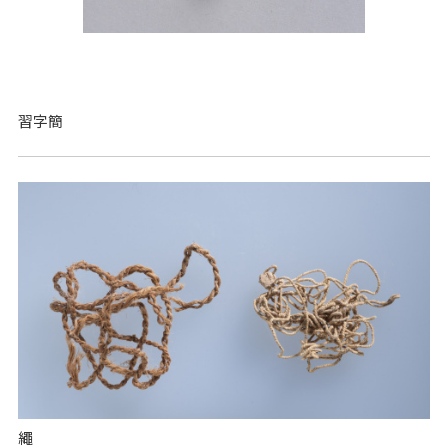
習字簡
繩