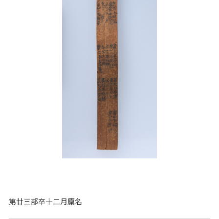
第廿三部卒十二月廩名