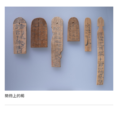
簡冊上的楬