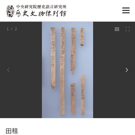
:::
1
/ 2
:::
田租