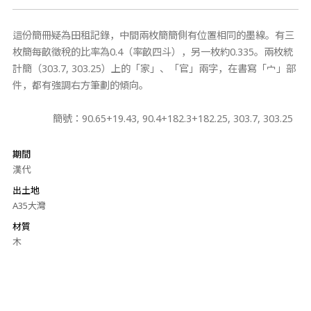
這份簡冊疑為田租記錄，中間兩枚簡簡側有位置相同的墨線。有三
枚簡每畝徵稅的比率為0.4（率畝四斗），另一枚約0.335。兩枚統
計簡（303.7, 303.25）上的「家」、「官」兩字，在書寫「宀」部
件，都有強調右方筆劃的傾向。
簡號：90.65+19.43, 90.4+182.3+182.25, 303.7, 303.25
期間
漢代
出土地
A35大灣
材質
木