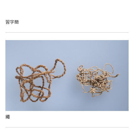
習字簡
繩