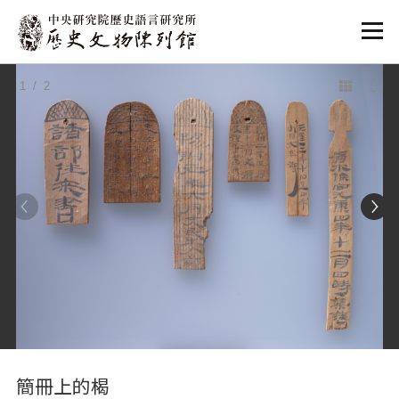
:::
1
/ 2
:::
簡冊上的楬