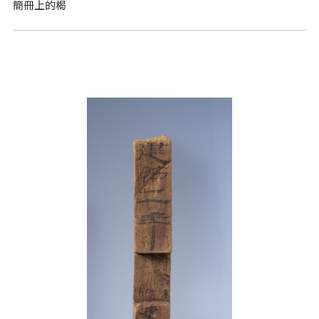
簡冊上的楬