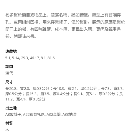
楬多繫於簡冊或物品上，題寫名稱，猶如標籤。類型上有首端穿
孔，或兩側刻凹槽，用來穿繫繩子，便於繫掛。展示的原應是繫於
簡冊上的楬，有四時雜簿、戍卒簿、吏民出入籍、吏病及視事書
卷、諸部往來書。
典藏號
5.1, 5.14, 29.3, 46.17, 8.1, 81.6
期間
漢代
尺寸
長20.8、寬2.0、厚0.3公分；長10.3、寬2.1、厚0.2公分；長7.3、寬3.7、
厚0.5公分；長15.3、寬3.5、厚0.4公分；長9.1、寬5.1、厚0.3公分；長
11.2、寬4.1、厚0.3公分
出土地
A8破城子, A22布肯托尼, A32金關, A33地灣
材質
木