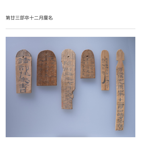
第廿三部卒十二月廩名