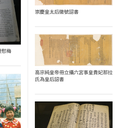
崇慶皇太后徽號詔書
費慰梅
高宗純皇帝冊立攝六宮事皇貴妃那拉
氏為皇后詔書