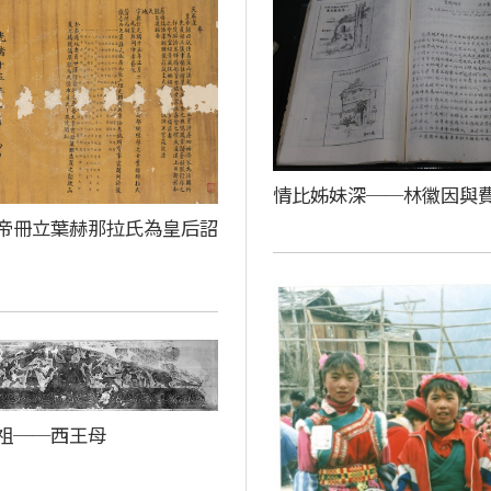
情比姊妹深──林徽因與
帝冊立葉赫那拉氏為皇后詔
祖──西王母