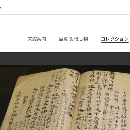
来館案内
展覧 & 催し物
コレクション