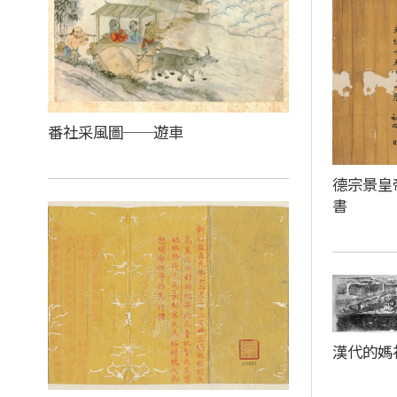
番社采風圖──遊車
德宗景皇
書
漢代的媽