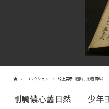
コレクション
線上展示（圖片、影音資料）
:::
剛觸儂心舊日然──少年