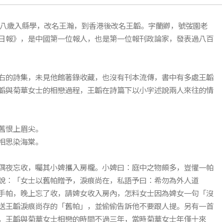
，十八歲入縣學，改名王瀚，到香港後改名王韜。字蘭卿，號弢園老
日報》，是中國第一位報人，也是第一位報刊政論家，發表過八百
右的詩集，未見他館著錄收藏，也沒有刊本流傳，書中有多處王韜
韜與菊華女士的相戀過程，王韜在詩篇下以小字述說兩人來往的情
舊恨上眉尖。
相思染海棠。
偶夜忘收，囑其小婢攜入房櫳。小婢曰：庭中之物頗多，豈懼一帕
說：「女士以舊帕贈予，淚痕尚在，私語予曰：希勿為外人道
手帕，晚上忘了收，請婢女收入房內，怎料女士因為婢女一句「沒
送王韜淚痕尚存的「舊帕」，並偷偷告訴他不要跟人提。另有一首
，王韜與菊華女士相戀的時間不過三年，當時菊華女士年僅十來