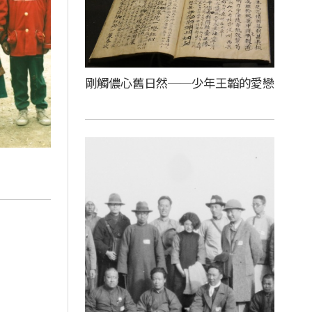
剛觸儂心舊日然──少年王韜的愛戀