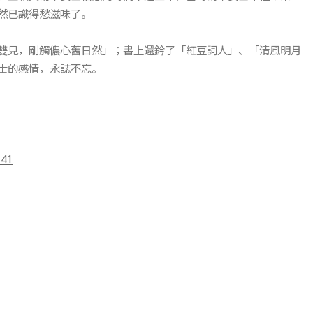
然已識得愁滋味了。
雙見，剛觸儂心舊日然」；書上還鈐了「紅豆詞人」、「清風明月
士的感情，永誌不忘。
=41