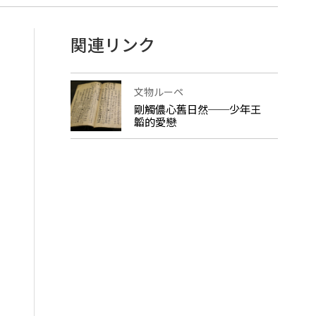
関連リンク
文物ルーペ
剛觸儂心舊日然──少年王
韜的愛戀