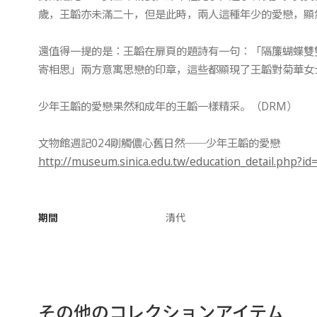
歲，王韜亦未滿二十，但是此時，兩人這種年少的愛戀，顯
還值得一提的是：王韜在扉頁的題詩有一句：「隔簾蝴蝶雙
寄相思」兩方意寓思戀的印章，這些都顯現了王韜對菊華女
少年王韜的愛戀果然和成年的王韜一樣精采。（DRM）
文物館週記024剛觸儂心舊日然──少年王韜的愛戀
http://museum.sinica.edu.tw/education_detail.php?id
期間
清代
その他のコレクションアイテム