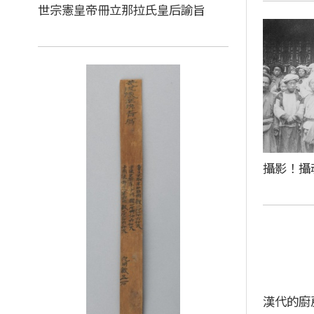
世宗憲皇帝冊立那拉氏皇后諭旨
攝影！攝
漢代的廚