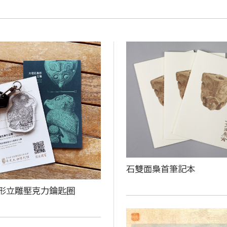
石雙面梟首筆記本
形立雕壓克力鑰匙圈