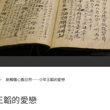
剛觸儂心舊日然──少年王韜的愛戀
王韜的愛戀