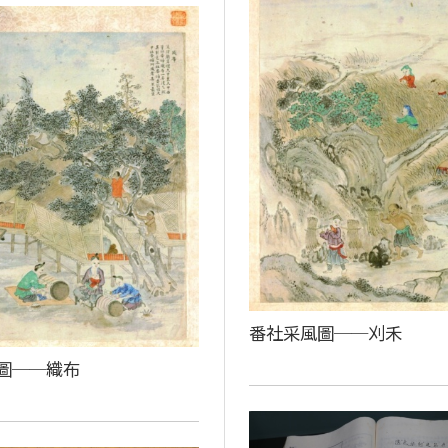
番社采風圖──刈禾
圖──織布