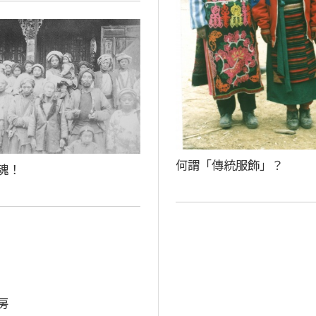
何謂「傳統服飾」？
魂！
房