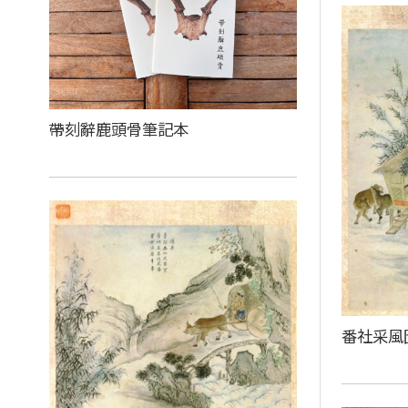
帶刻辭鹿頭骨筆記本
番社采風