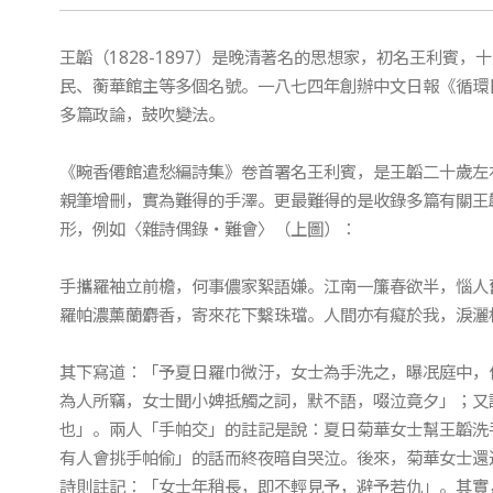
王韜（1828-1897）是晚清著名的思想家，初名王利賓
民、蘅華館主等多個名號。一八七四年創辦中文日報《循環
多篇政論，鼓吹變法。
《畹香僊館遣愁編詩集》卷首署名王利賓，是王韜二十歲左
親筆增刪，實為難得的手澤。更最難得的是收錄多篇有關王
形，例如〈雜詩偶錄‧難會〉（上圖）：
手攜羅袖立前檐，何事儂家絮語嫌。江南一簾春欲半，惱人
羅帕濃薰蘭麝香，寄來花下繫珠璫。人間亦有癡於我，淚灑
其下寫道：「予夏日羅巾微汙，女士為手洗之，曝冺庭中，
為人所竊，女士聞小婢抵觸之詞，默不語，啜泣竟夕」；又
也」。兩人「手帕交」的註記是說：夏日菊華女士幫王韜洗
有人會挑手帕偷」的話而終夜暗自哭泣。後來，菊華女士還
詩則註記：「女士年稍長，即不輕見予，避予若仇」。其實