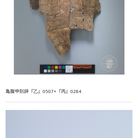
亀腹甲刻辞『乙』0507+『丙』0284