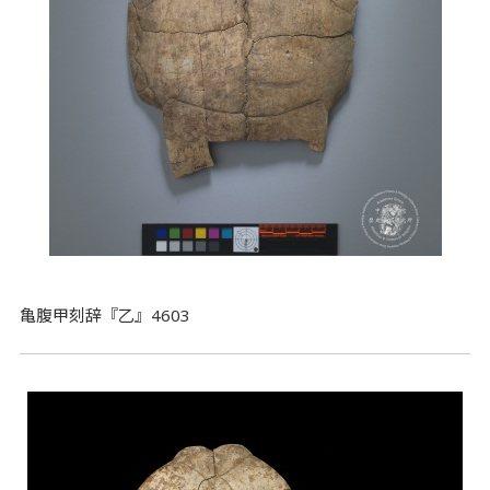
亀腹甲刻辞『乙』4603