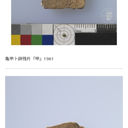
亀甲卜辞残片『甲』1961