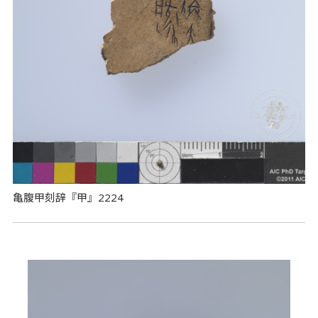
亀腹甲刻辞『甲』2224