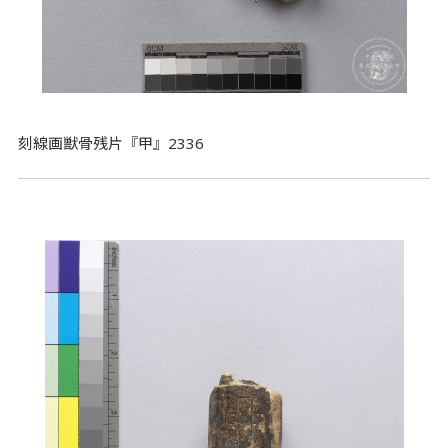
刻線画獣骨残片『甲』2336