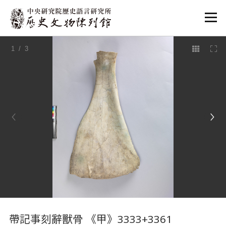
:::
1
/ 3
:::
帶記事刻辭獸骨 《甲》3333+3361