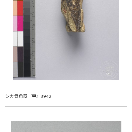
シカ骨角器『甲』3942