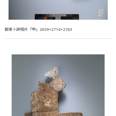
獣骨卜辞残片『甲』2659+2716+2763