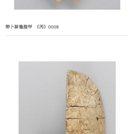
帶卜辭龜腹甲 《丙》0008