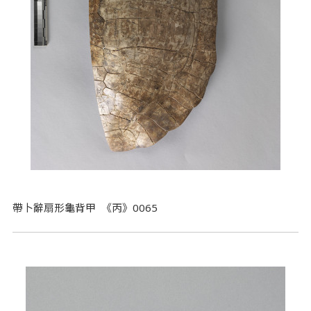
帶卜辭扇形龜背甲 《丙》0065