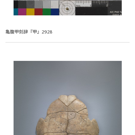
亀腹甲刻辞『甲』2928