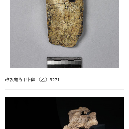
改製龜背甲卜辭 《乙》5271