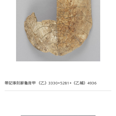
帶記事刻辭龜背甲 《乙》3330+5281+《乙補》4936