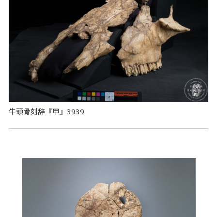
牛頭骨刻辞『甲』3939