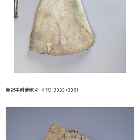
帶記事刻辭獸骨 《甲》3333+3361