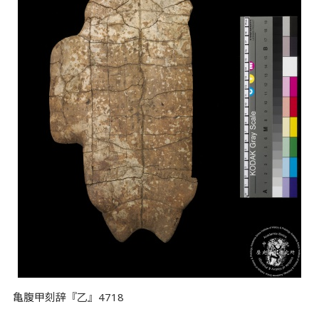
亀腹甲刻辞『乙』4718