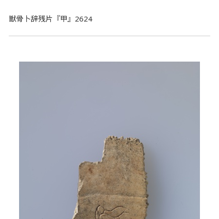
獣骨卜辞残片『甲』2624