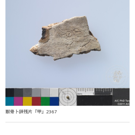
獣骨卜辞残片『甲』2367