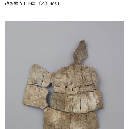
改製龜背甲卜辭 《乙》4681