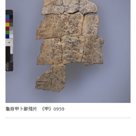
龜背甲卜辭殘片 《甲》0959