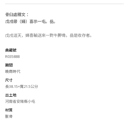
骨臼處釋文：
戊戌帚（婦）喜示一屯。岳。
戊戌這天，婦喜輸送來一對牛胛骨。岳是收存者。
典藏號
R035888
期間
晚商時代
尺寸
長38.15×寬21.5公分
出土地
河南省安陽縣小屯
材質
獸骨