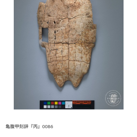
亀腹甲刻辞『丙』0086