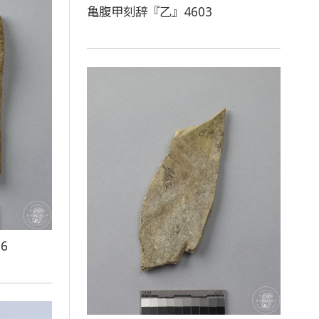
亀腹甲刻辞『乙』4603
6