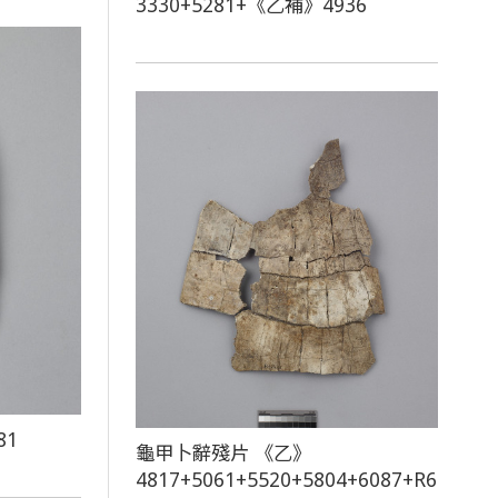
3330+5281+《乙補》4936
81
龜甲卜辭殘片 《乙》
4817+5061+5520+5804+6087+R60751