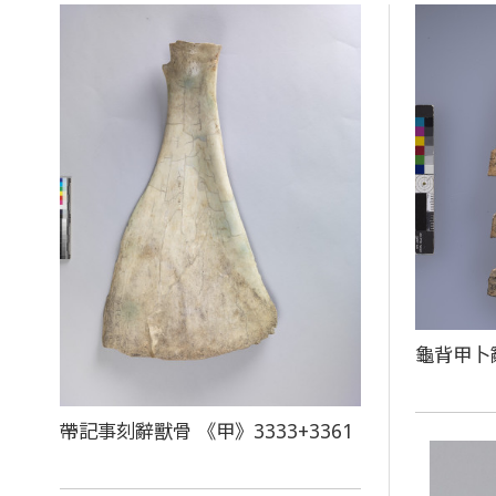
龜背甲卜
帶記事刻辭獸骨 《甲》3333+3361