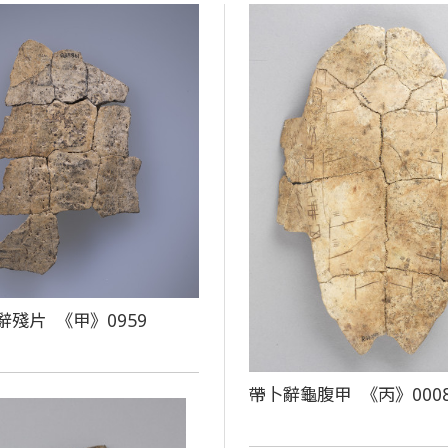
辭殘片 《甲》0959
帶卜辭龜腹甲 《丙》000