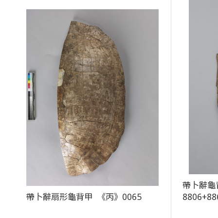
帶卜辭龜
帶卜辭扇形龜背甲 《丙》0065
8806+88