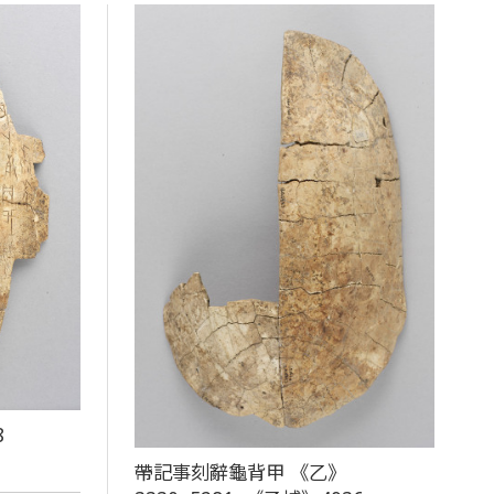
8
帶記事刻辭龜背甲 《乙》