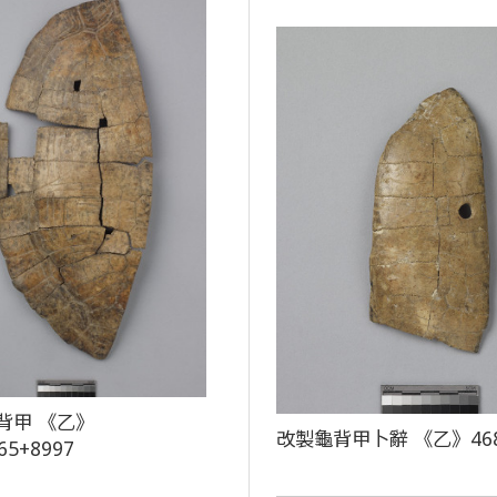
背甲 《乙》
改製龜背甲卜辭 《乙》46
65+8997