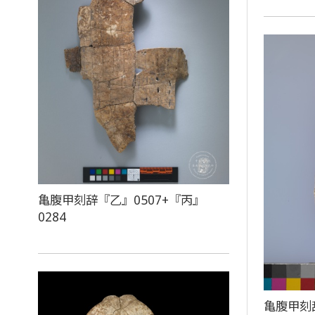
亀腹甲刻辞『乙』0507+『丙』
0284
亀腹甲刻