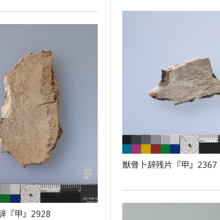
獣骨卜辞残片『甲』2367
辞『甲』2928