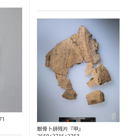
71
獣骨卜辞残片『甲』
2659+2716+2763