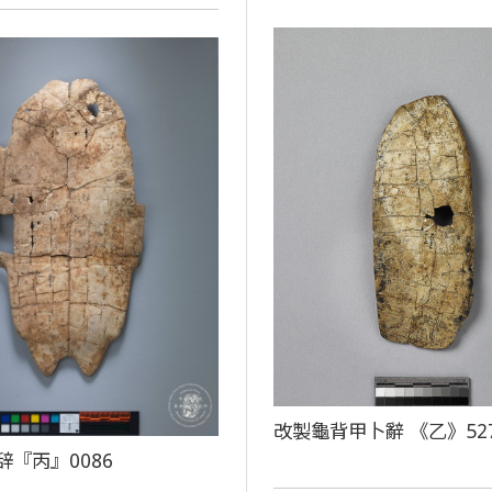
改製龜背甲卜辭 《乙》52
辞『丙』0086