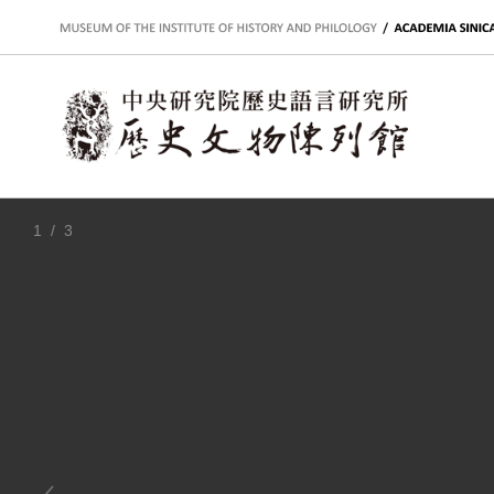
:::
1
/ 3