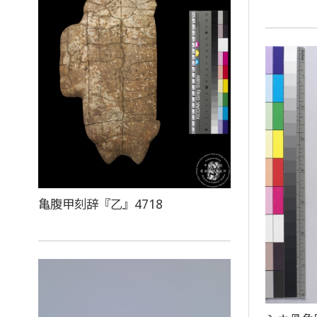
亀腹甲刻辞『乙』4718