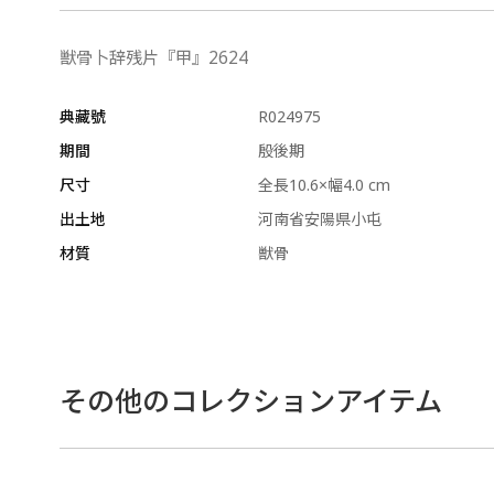
獣骨卜辞残片『甲』2624
典藏號
R024975
期間
殷後期
尺寸
全長10.6×幅4.0 cm
出土地
河南省安陽県小屯
材質
獣骨
その他のコレクションアイテム