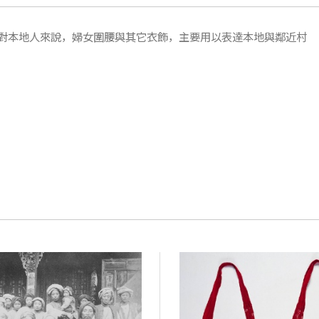
對本地人來說，婦女圍腰與其它衣飾，主要用以表達本地與鄰近村