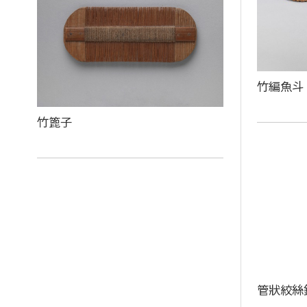
竹編魚斗
竹篦子
管狀絞絲