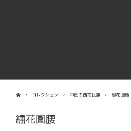
コレクション
中国の西南民族
繡花圍腰
:::
繡花圍腰