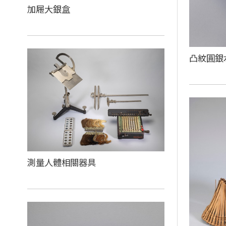
加屜大銀盒
凸紋圓銀
測量人體相關器具