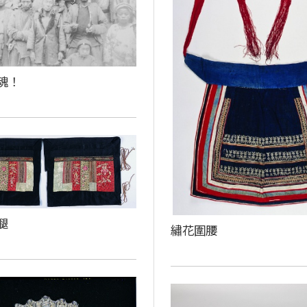
魂！
腿
繡花圍腰