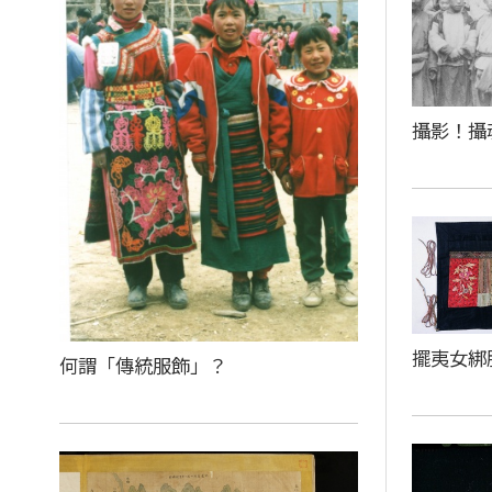
攝影！攝
擺夷女綁
何謂「傳統服飾」？