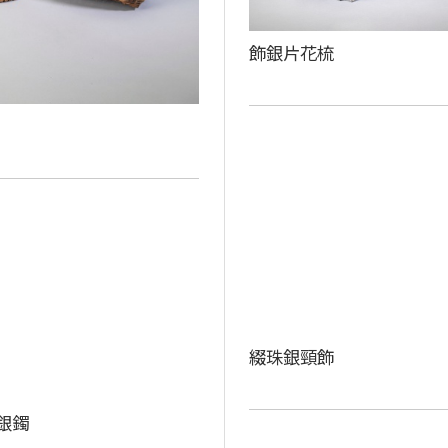
飾銀片花梳
綴珠銀頸飾
銀鐲