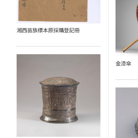
湘西苗族標本原採購登記冊
金漆傘