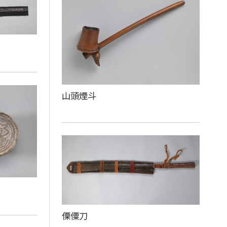
山頭煙斗
傈僳刀