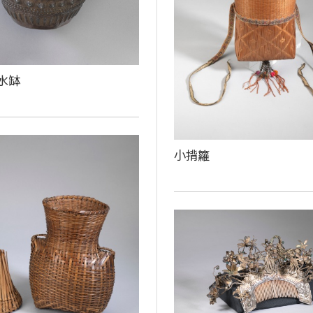
水缽
小揹籮