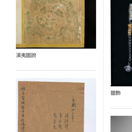
滇夷圖說
銀飾