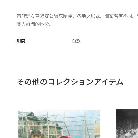
苗族婦女普遍穿著繡花圍腰，各地之形式、圖案皆有不同。
寨人群間的區分。
期間
苗族
その他のコレクションアイテム