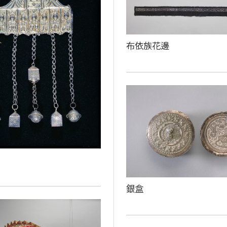
布依族花邊
銀盒