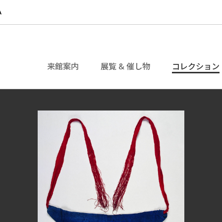
来館案内
展覧 & 催し物
コレクション