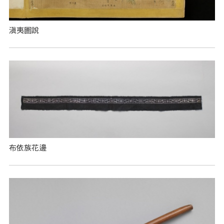
滇夷圖說
布依族花邊