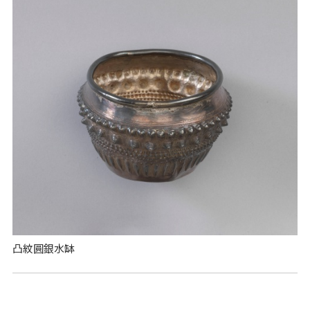
凸紋圓銀水缽