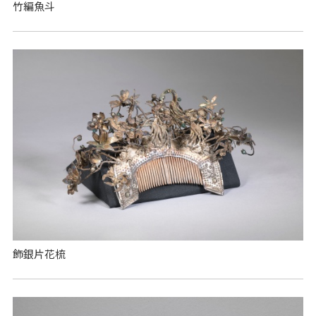
竹編魚斗
飾銀片花梳