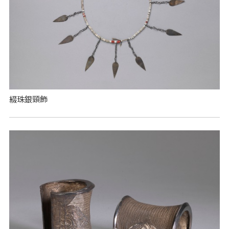
綴珠銀頸飾