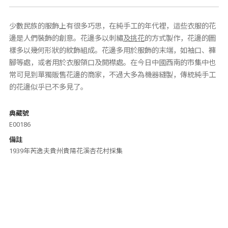
少數民族的服飾上有很多巧思，在純手工的年代裡，這些衣服的花
邊是人們裝飾的創意。花邊多以刺繡
及挑花
的方式製作，花邊的圖
樣多以幾何形狀的紋飾組成。花邊多用於服飾的末端，如袖口、褲
腳等處，或者用於衣服領口及開襟處。在今日中國西南的市集中也
常可見到單獨販售花邊的商家，不過大多為機器縫製，傳統純手工
的花邊似乎已不多見了。
典藏號
E00186
備註
1939年芮逸夫貴州貴陽花溪杏花村採集