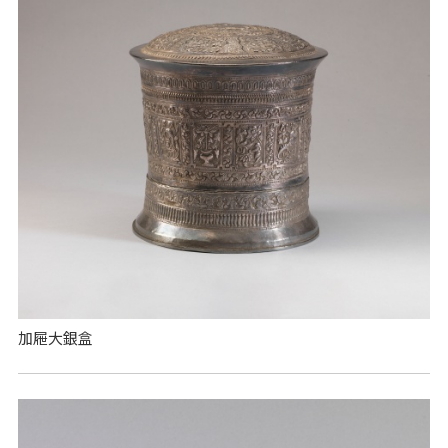
加屜大銀盒