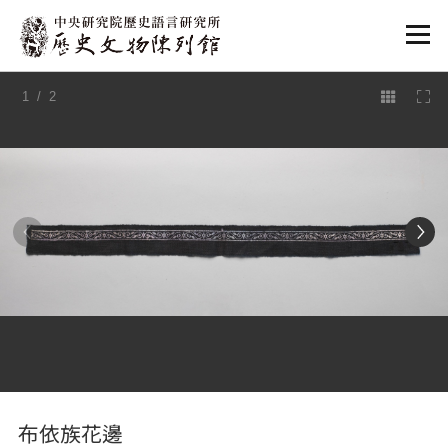
:::
1
/ 2
:::
布依族花邊