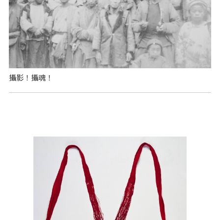
攝影！攝魂！