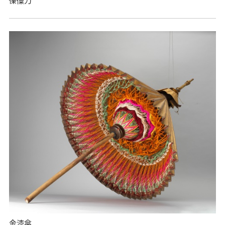
傈僳刀
金漆傘