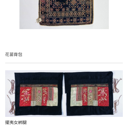
花苗背包
擺夷女綁腿