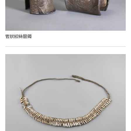
管狀絞絲銀鐲