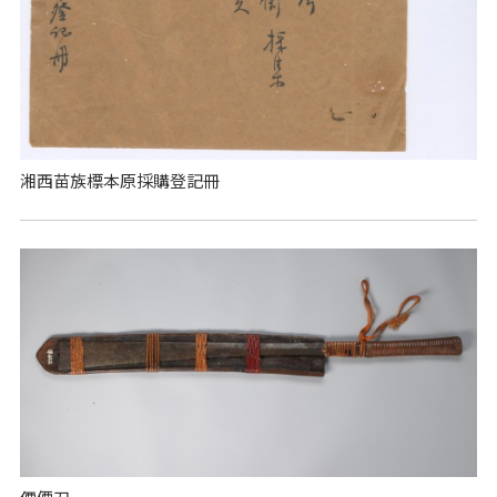
湘西苗族標本原採購登記冊