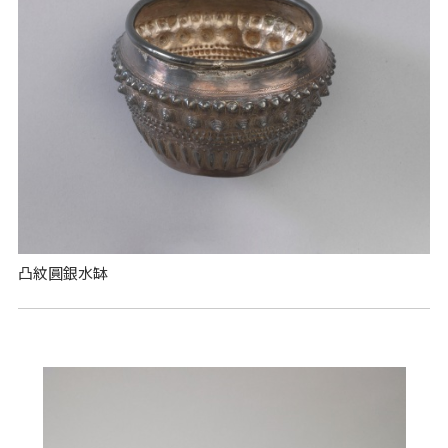
凸紋圓銀水缽