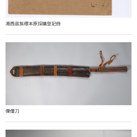
湘西苗族標本原採購登記冊
傈僳刀