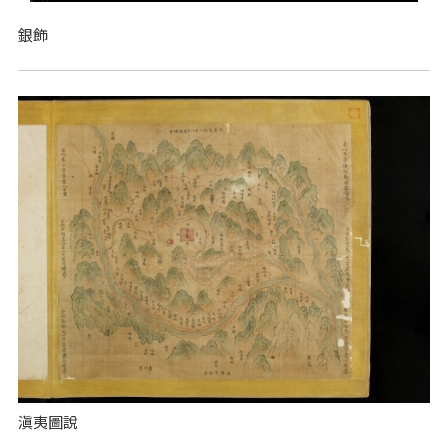
銀飾
滇夷圖說