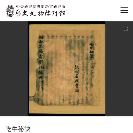
:::
:::
吃牛秘訣