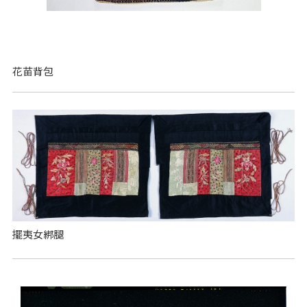
花苗背包
擺夷女綁腿