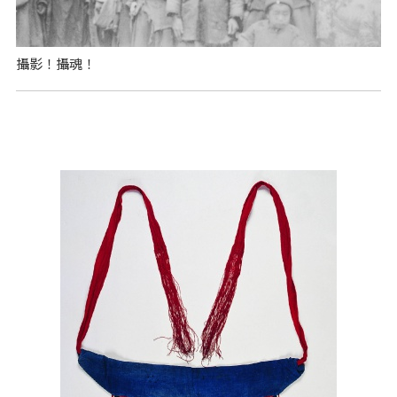
攝影！攝魂！