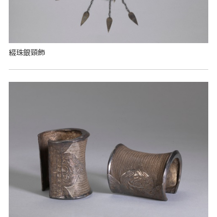
綴珠銀頸飾