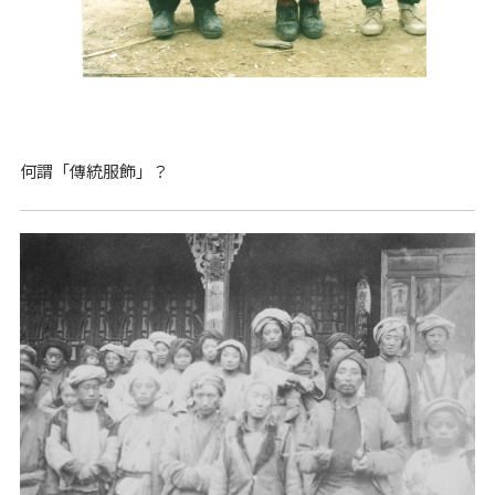
何謂「傳統服飾」？