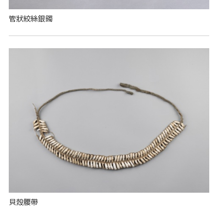
管狀絞絲銀鐲
貝殼腰帶