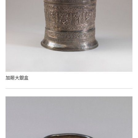
加屜大銀盒