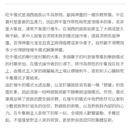
吃牛儀式是湘西苗族以牛為祭物，獻與神靈的一種宗教祭儀。牛在
農村是重要的生產力，因此將牛當作祭牲殺死是很傷本的事，若非
重大事故，通常不會進行椎牛。在湘西的苗族如果生了大病或是久
無子嗣，家中人就會去求問本族的儀式操作者，請其求問先祖神
靈。若得神靈允准並且真正病得痊癒或家中產子，自然顧不得費用
多少也得辦理椎牛儀式酬謝神靈。
吃牛儀式的舉行是村寨的大事，多個寨子的村民會聚集到舉辦儀式
的村寨參加，在儀式操作者的引導下，將作為祭牲的牛隻拴在柱子
上，由儀式主人家的親屬輪流上場以標槍刺牛，直到刺入心臟殺死
牛隻儀式才算結束。
由於椎牛的儀式太過血腥，以至於讓苗族背負著一種「野蠻」的負
面形象，因此很長一段時間苗民都不願舉辦這個儀式。然而，儀式
畢竟反映了民族的歷史與宗教，在椎牛的儀式中我們依然可以看到
少數民族對於祖先的信仰，對親族的崇敬，以及對族群內部的向心
力。在牛隻朝主人家倒下的那一刻，全場族人歡聲雷動、手舞足
蹈，不僅僅是對主人家的祝賀，更是對自我認同的集體反射。