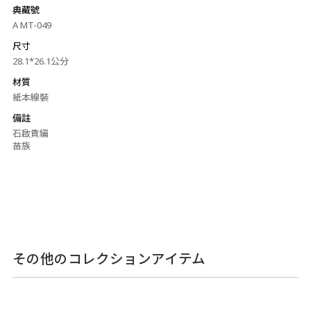
典藏號
A MT-049
尺寸
28.1*26.1公分
材質
紙本線裝
備註
石啟貴編
苗族
その他のコレクションアイテム