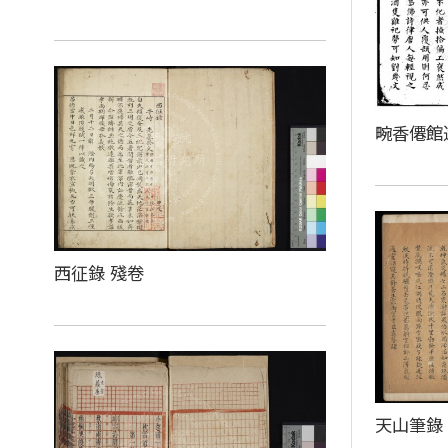
畹香僊館
西征錄 殘卷
天山筆錄