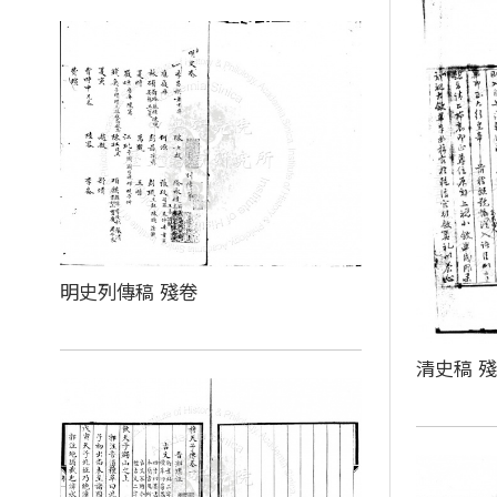
明史列傳稿 殘卷
清史稿 