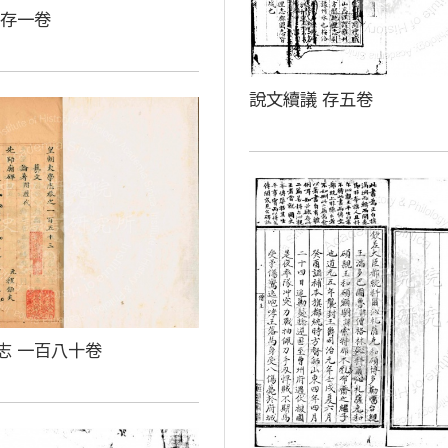
 存一卷
說文續議 存五卷
志 一百八十卷