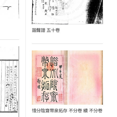
諧聲譜 五十卷
惜分陰齋幣泉拓存 不分卷 續 不分卷