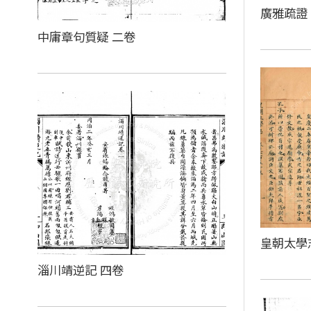
廣雅疏證
中庸章句質疑 二卷
皇朝太學
淄川靖逆記 四卷