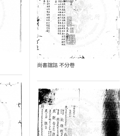
尚書誼詁 不分卷