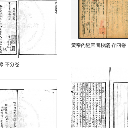
黃帝內經素問校議 存四卷
錄 不分卷