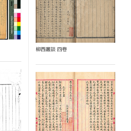
柳西叢談 四卷