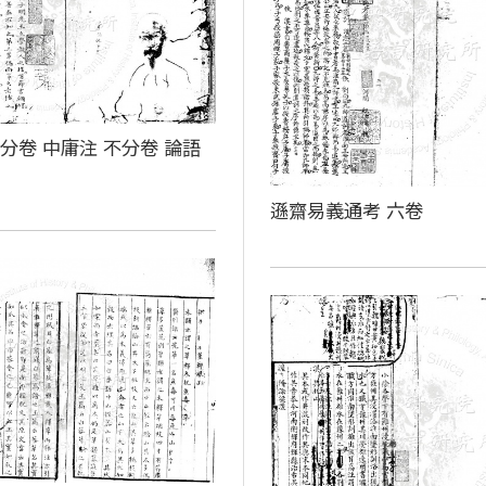
分卷 中庸注 不分卷 論語
卷
遜齋易義通考 六卷