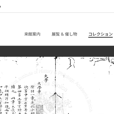
来館案内
展覧 & 催し物
コレクション