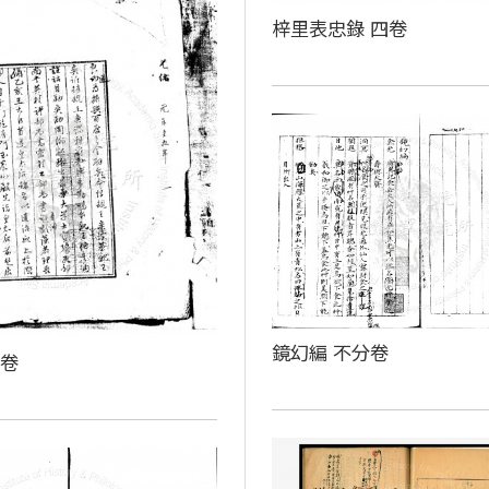
梓里表忠錄 四卷
鏡幻編 不分卷
殘卷