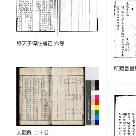
穆天子傳註補正 六卷
所藏書畫
大觀錄 二十卷