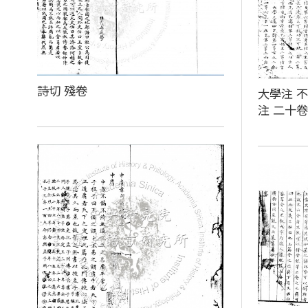
詩切 殘卷
大學注 不
注 二十