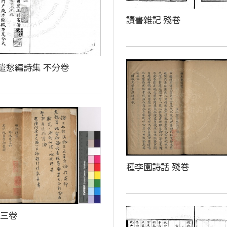
讀書雜記 殘卷
遣愁編詩集 不分卷
種李園詩話 殘卷
 三卷