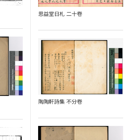
思益堂日札 二十卷
陶陶軒詩集 不分卷