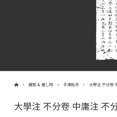
展覧 & 催し物
手澤貽芬
大學注 不分卷 
:::
大學注 不分卷 中庸注 不