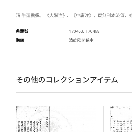
清 牛運震撰。 《大學注》、《中庸注》，既無刊本流傳，
典藏號
170463, 170468
期間
清乾隆間稿本
その他のコレクションアイテム