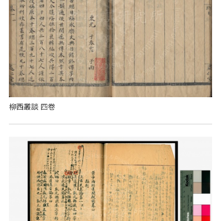
柳西叢談 四卷