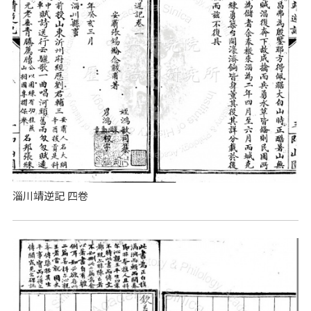
淄川靖逆記 四卷