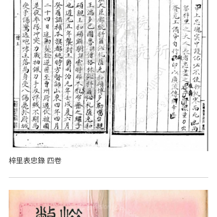
梓里表忠錄 四卷