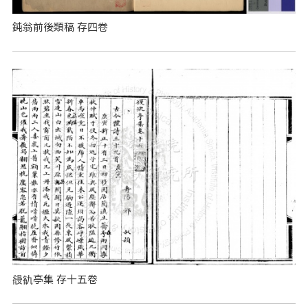
鈍翁前後類稿 存四卷
䜱䜪亭集 存十五卷