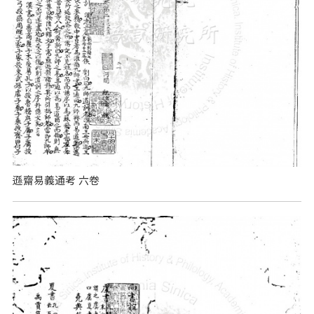
遜齋易義通考 六卷