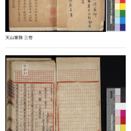
天山筆錄 三卷