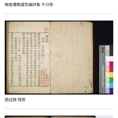
畹香僊館遣愁編詩集 不分卷
西征錄 殘卷