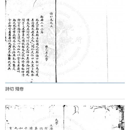
詩切 殘卷