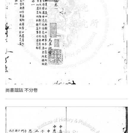
尚書誼詁 不分卷