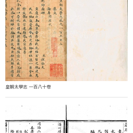
皇朝太學志 一百八十卷