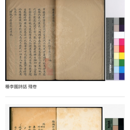
種李園詩話 殘卷