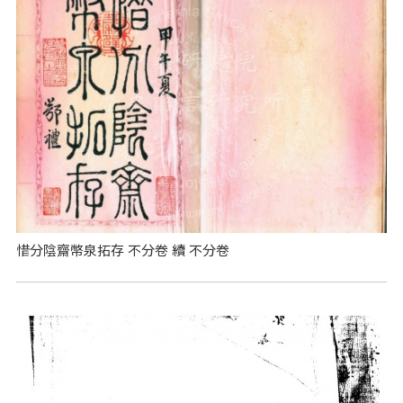
惜分陰齋幣泉拓存 不分卷 續 不分卷