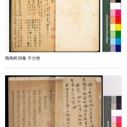
陶陶軒詩集 不分卷