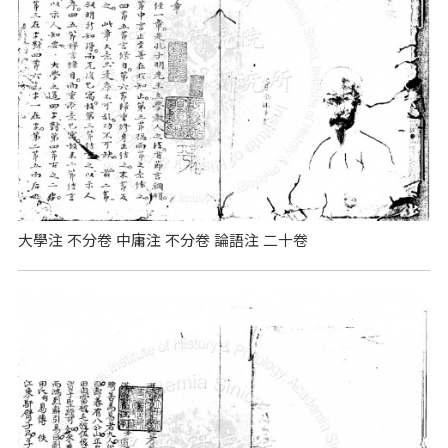
大學注 不分卷 中庸注 不分卷 論語注 二十卷