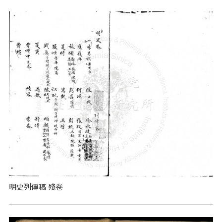
明史列傳稿 殘卷