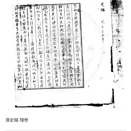
清史稿 殘卷