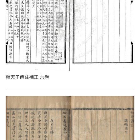
穆天子傳註補正 六卷