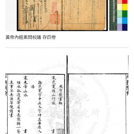
黃帝內經素問校議 存四卷