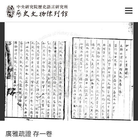
:::
:::
廣雅疏證 存一卷