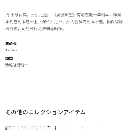
清 王念孫撰，王引之述。 《廣雅疏證》有清嘉慶十年刊本，館藏
本約當刊本卷十上〈釋草〉之半，然內容多為刊本所無，仍保留原
稿風貌，可見刊行之際刪落頗多。
典藏號
170497
期間
清乾隆間稿本
その他のコレクションアイテム