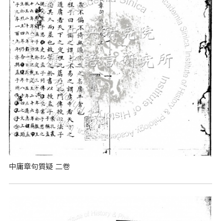
中庸章句質疑 二卷