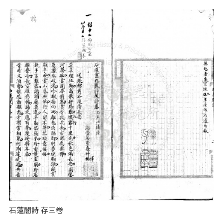
石蓮闇詩 存三卷