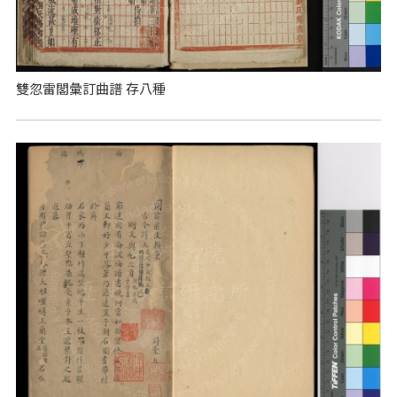
雙忽雷閣彙訂曲譜 存八種