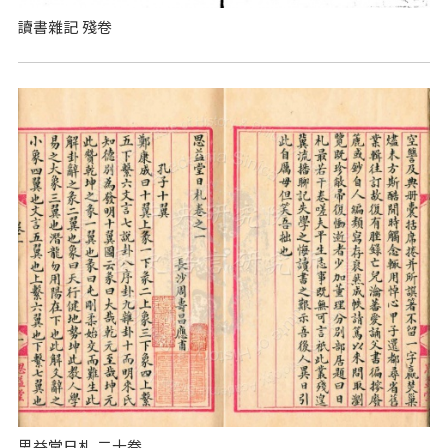
讀書雜記 殘卷
思益堂日札 二十卷