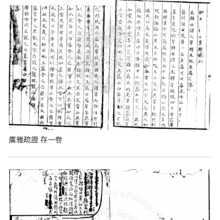
廣雅疏證 存一卷