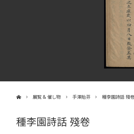
展覧 & 催し物
手澤貽芬
種李園詩話 殘
:::
種李園詩話 殘卷