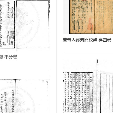
黃帝內經素問校議 存四卷
錄 不分卷