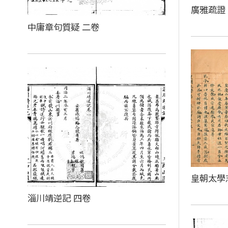
廣雅疏證
中庸章句質疑 二卷
皇朝太學
淄川靖逆記 四卷