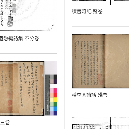
讀書雜記 殘卷
遣愁編詩集 不分卷
種李園詩話 殘卷
 三卷