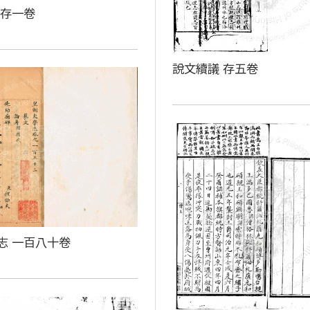
 存一卷
說文續議 存五卷
志 一百八十卷