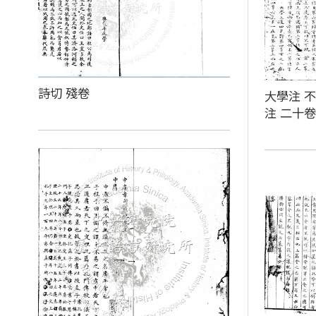
詩切 殘卷
大學注 不
注 二十