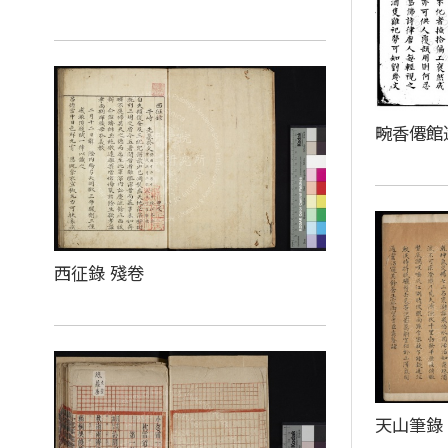
畹香僊館
西征錄 殘卷
天山筆錄