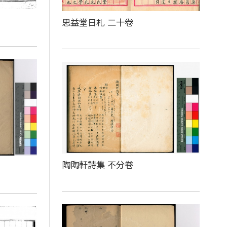
思益堂日札 二十卷
陶陶軒詩集 不分卷