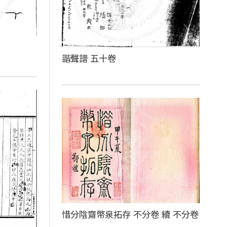
諧聲譜 五十卷
惜分陰齋幣泉拓存 不分卷 續 不分卷