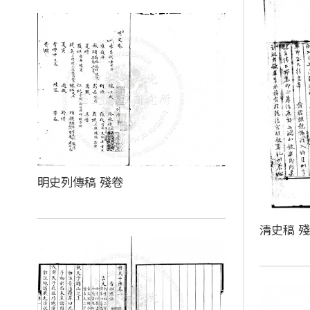
明史列傳稿 殘卷
清史稿 