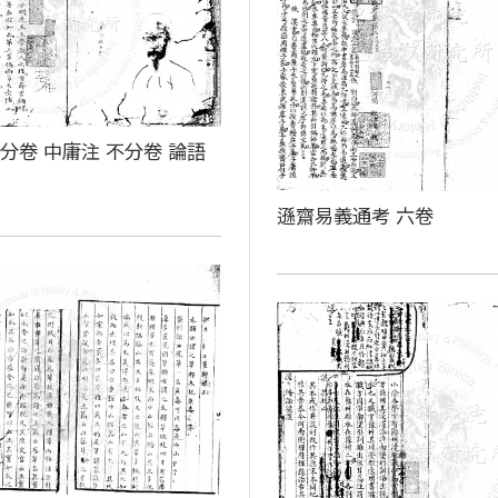
分卷 中庸注 不分卷 論語
卷
遜齋易義通考 六卷