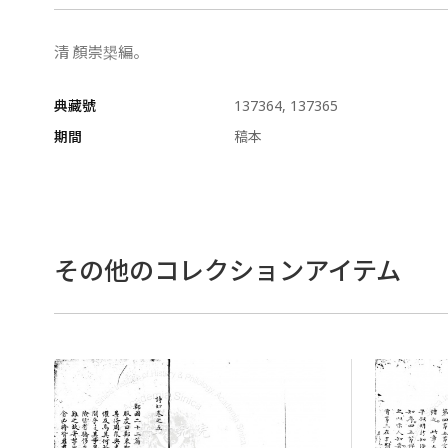
清 顏崇槼編。
典藏號
137364, 137365
期間
稿本
その他のコレクションアイテム