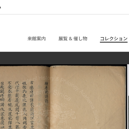
来館案内
展覧 & 催し物
コレクション