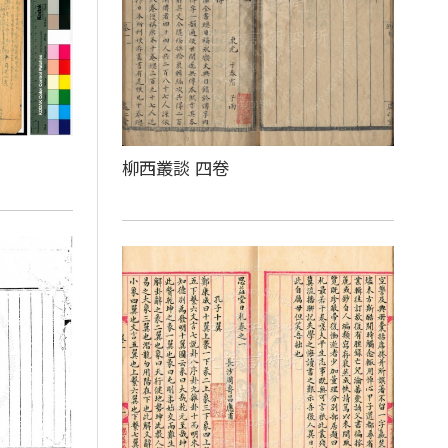
柳西叢談 四卷