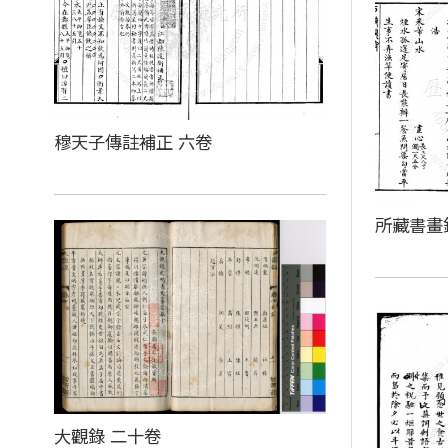
穆天子傳註補正 六卷
所藏書畫
大觀錄 二十卷