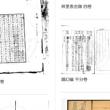
梓里表忠錄 四卷
鏡幻編 不分卷
殘卷