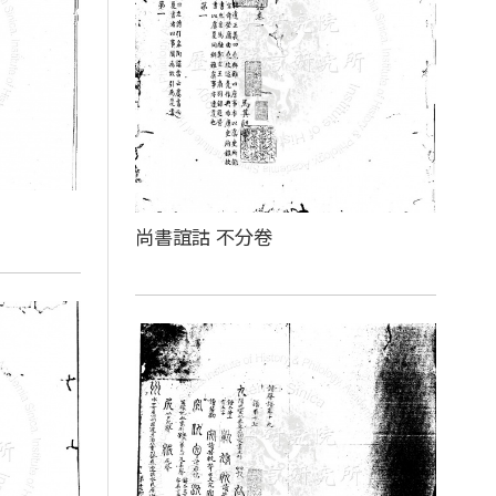
尚書誼詁 不分卷