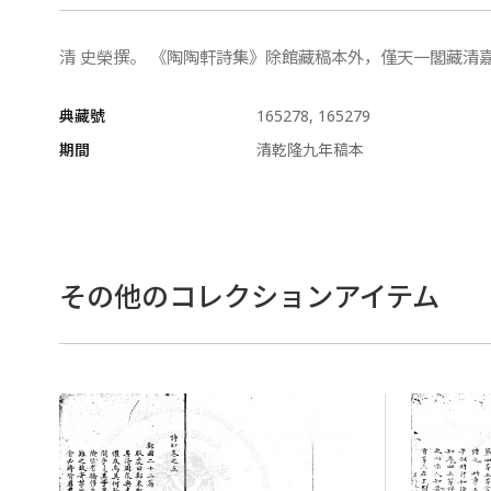
清 史榮撰。 《陶陶軒詩集》除館藏稿本外，僅天一閣藏清
典藏號
165278, 165279
期間
清乾隆九年稿本
その他のコレクションアイテム