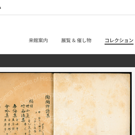
来館案内
展覧 & 催し物
コレクション