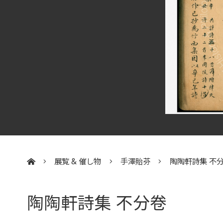
展覧 & 催し物
手澤貽芬
陶陶軒詩集 不
:::
陶陶軒詩集 不分卷