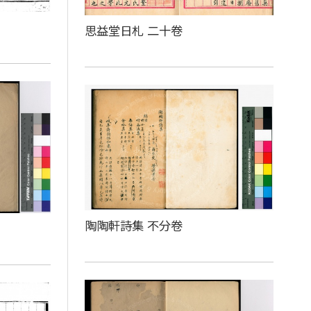
思益堂日札 二十卷
陶陶軒詩集 不分卷