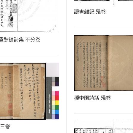
讀書雜記 殘卷
遣愁編詩集 不分卷
種李園詩話 殘卷
 三卷