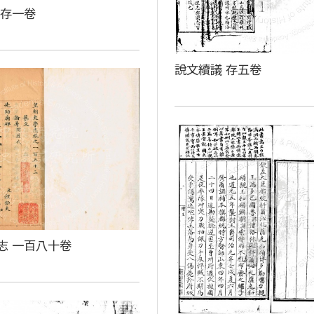
 存一卷
說文續議 存五卷
志 一百八十卷