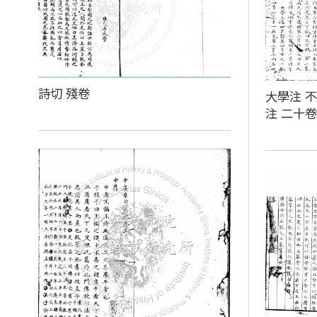
詩切 殘卷
大學注 不
注 二十