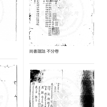
尚書誼詁 不分卷