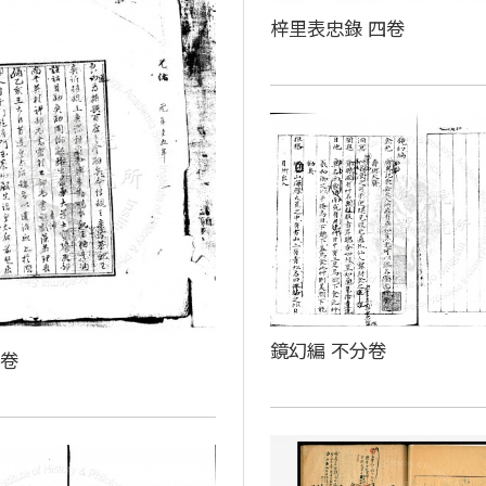
梓里表忠錄 四卷
鏡幻編 不分卷
殘卷