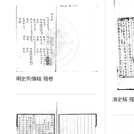
明史列傳稿 殘卷
清史稿 