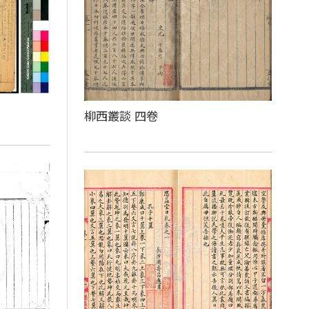
柳西叢談 四卷