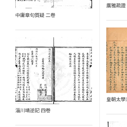
廣雅疏證
中庸章句質疑 二卷
皇朝太學
淄川靖逆記 四卷