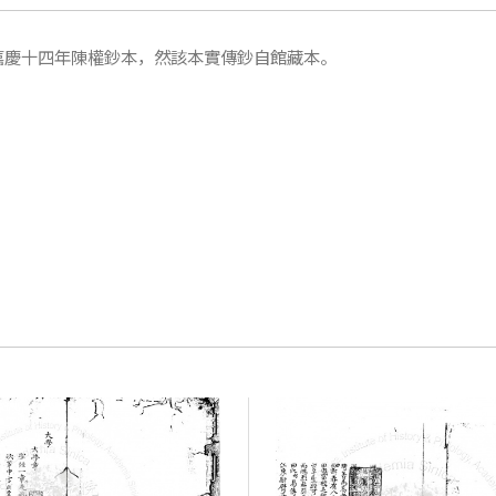
嘉慶十四年陳權鈔本，然該本實傳鈔自館藏本。