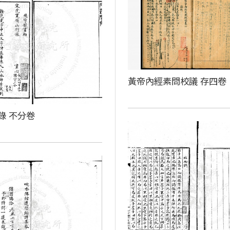
黃帝內經素問校議 存四卷
錄 不分卷