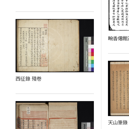
畹香僊館
西征錄 殘卷
天山筆錄