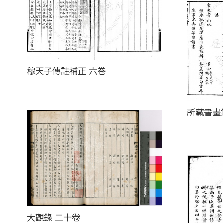
穆天子傳註補正 六卷
所藏書畫
大觀錄 二十卷