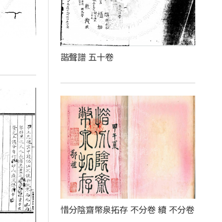
諧聲譜 五十卷
惜分陰齋幣泉拓存 不分卷 續 不分卷