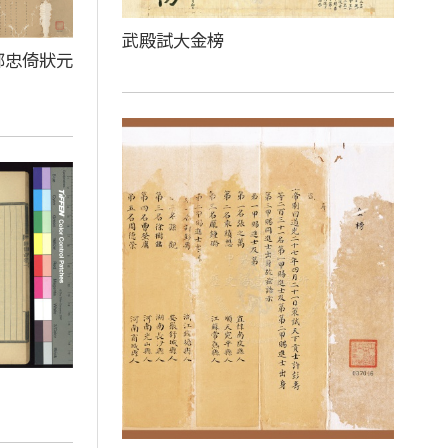
武殿試大金榜
鄒忠倚狀元