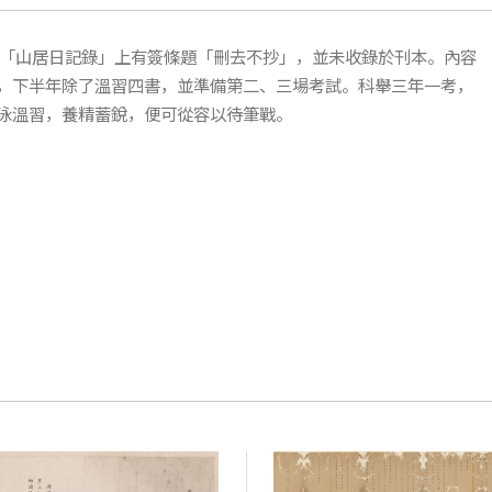
稿中「山居日記錄」上有簽條題「刪去不抄」，並未收錄於刊本。內容
，下半年除了溫習四書，並準備第二、三場考試。科舉三年一考，
泳溫習，養精蓄銳，便可從容以待筆戰。