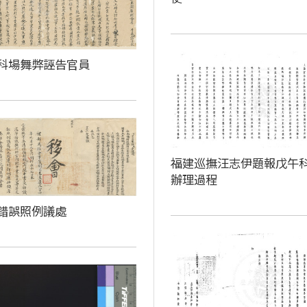
科場舞弊誣告官員
福建巡撫汪志伊題報戊午
辦理過程
錯誤照例議處