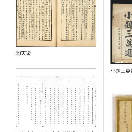
鈞天樂
小題三萬