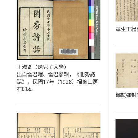
革生王縉
王淑卿〈送兒子入學〉
出自雷君曜、雷君彥輯，《閨秀詩
話》，民國17年（1928）掃葉山房
石印本
鄉試彌封