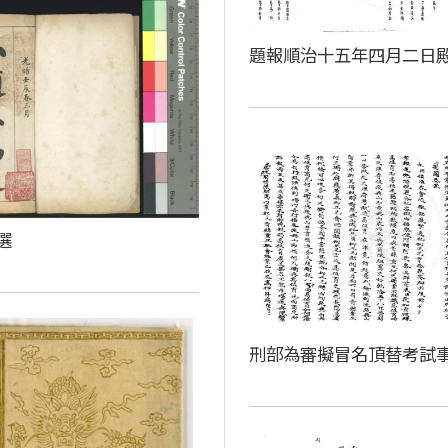
題報順治十五年四月二日
選
刑部為審擬冒名頂替考試