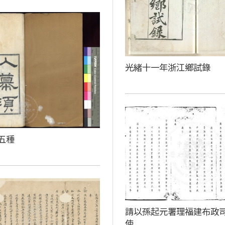
光緒十一年浙江鄉試錄
五種
請以孫起元署理福建布政
使