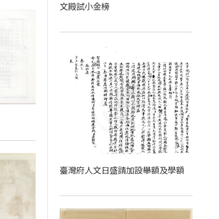
文殿試小金榜
臺灣府人文日盛請加設舉額及學額