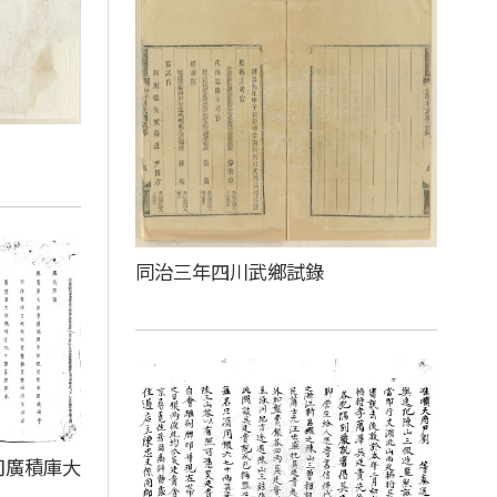
同治三年四川武鄉試錄
司廣積庫大