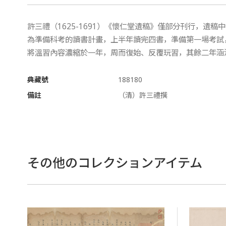
許三禮（1625-1691）《懷仁堂遺稿》僅部分刊行，遺
為準備科考的讀書計畫，上半年讀完四書，準備第一場考試
將溫習內容濃縮於一年，周而復始、反覆玩習，其餘二年涵
典藏號
188180
備註
（清）許三禮撰
その他のコレクションアイテム