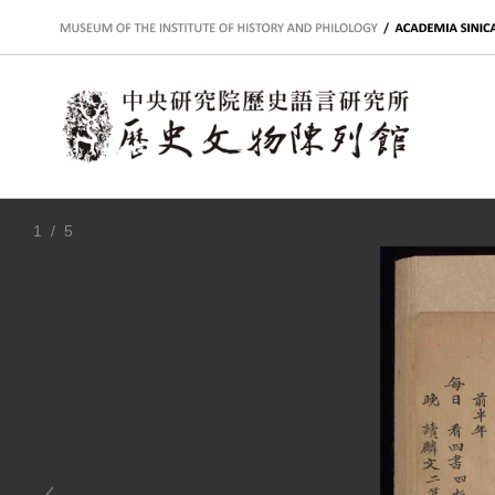
:::
1
/ 5