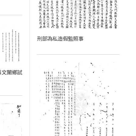
刑部為私造假監照事
科文闈鄉試