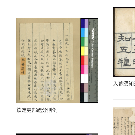
入幕須知
欽定吏部處分則例