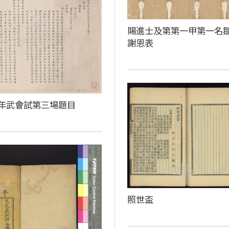
賜進士及第第一甲第一名
謝恩表
年武會試第三場題目
照世盃