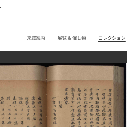
来館案内
展覧 & 催し物
コレクション