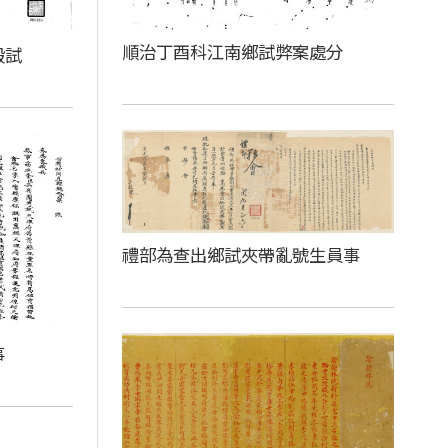
順治丁酉科江南鄉試弊案處分
殿試
禮部為查出鄉試夾帶亂號生員事
事