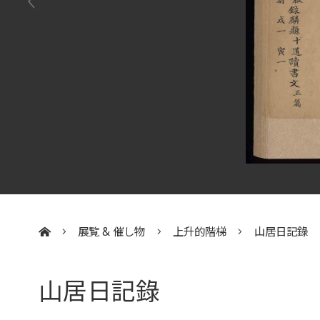
展覧 & 催し物
上升的階梯
山居日記錄
:::
山居日記錄