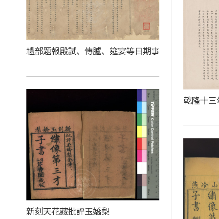
禮部題報殿試、傳臚、筵宴等日期事
乾隆十三
新刻天花藏批評玉嬌梨