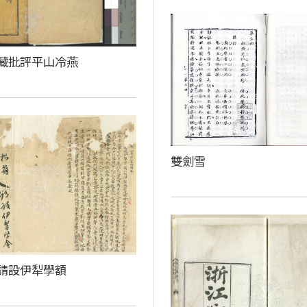
藏批評平山冷燕
雙劍雪
請設伊犁學額