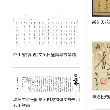
新刻天花
四川省秀山縣文風日盛請專設學額
申飭松筠
現任中書王圖炯照例遞捐運同雙單月
即用銀兩