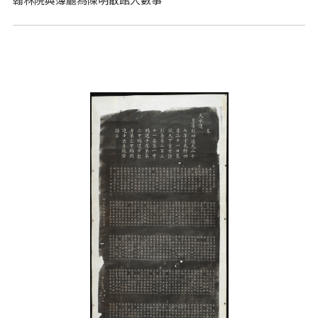
翰林院典簿廳為陳明散館人數事