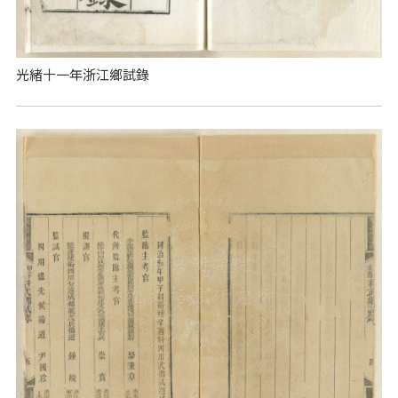
光緒十一年浙江鄉試錄