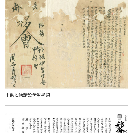
申飭松筠請設伊犁學額