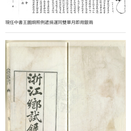
現任中書王圖炯照例遞捐運同雙單月即用銀兩