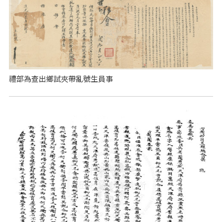
禮部為查出鄉試夾帶亂號生員事