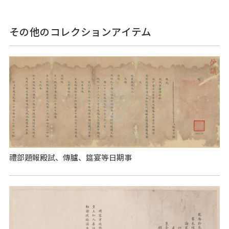
その他のコレクションアイテム
禮部題報殿試、傳臚、筵宴等日期事