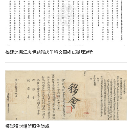
福建巡撫汪志伊題報戊午科文闈鄉試辦理過程
鄉試彌封錯誤照例議處