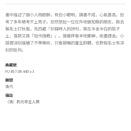
書中描述了個小人物歐醉，有些小聰明，讀書不成，心氣甚高，但
考了多年總考不上秀才。忽然想起一位在外地做知縣的朋友，跑去
裝名士打秋風，先四處「抄竊時人的詩句，寫在半金半白的扇子
上，落款又寫『拙作請教』」。接著拜會本地鄉紳，收盡禮金。小
說裡深刻描繪了不學無術、只會說嘴的童生群體，也對假名士有深
刻的批判。
典藏號
FU 857.08 440 v.3
期間
清代
備註
（清）酌元亭主人撰