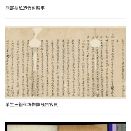
刑部為私造假監照事
革生王縉科場舞弊誣告官員