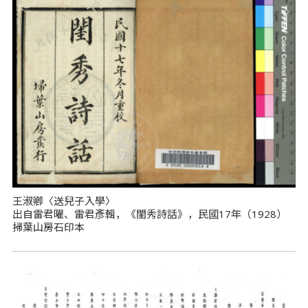
王淑卿〈送兒子入學〉
出自雷君曜、雷君彥輯，《閨秀詩話》，民國17年（1928）
掃葉山房石印本