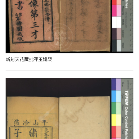
新刻天花藏批評玉嬌梨