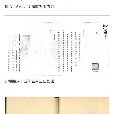
順治丁酉科江南鄉試弊案處分
題報順治十五年四月二日殿試