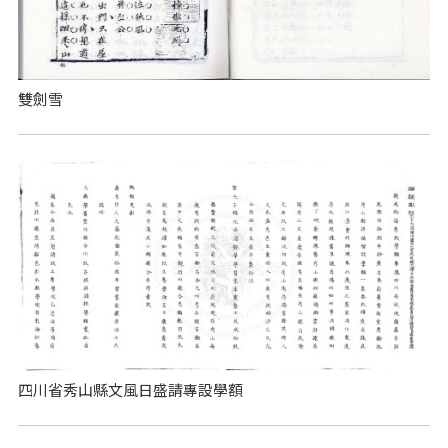
雙劍雪
四川省秀山縣文風日盛請專設學額