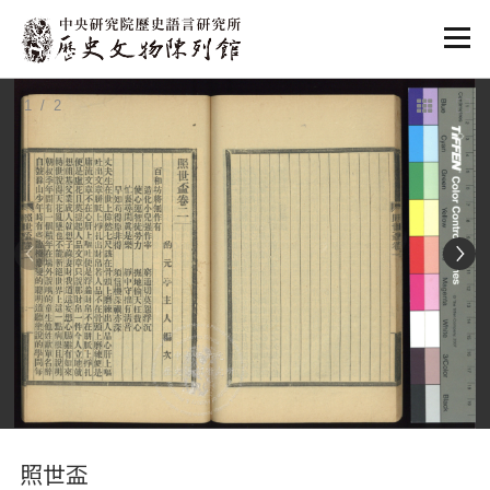
:::
1
/ 2
:::
照世盃