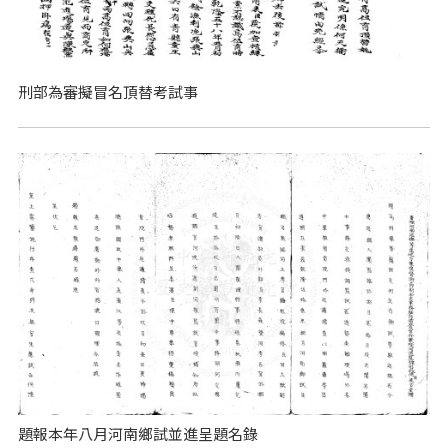
刑部為審擬冒名頂替考試事
題報本年八月河南鄉試並進呈題名錄