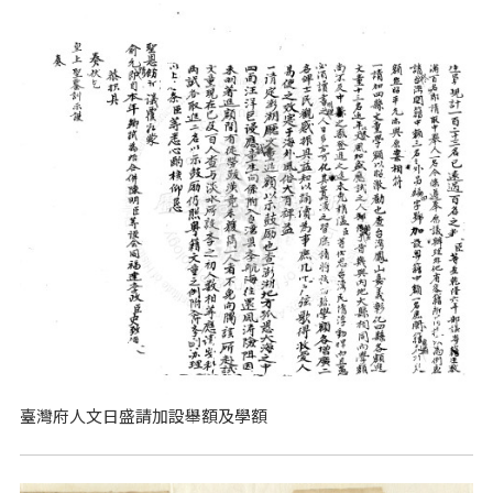
臺灣府人文日盛請加設舉額及學額