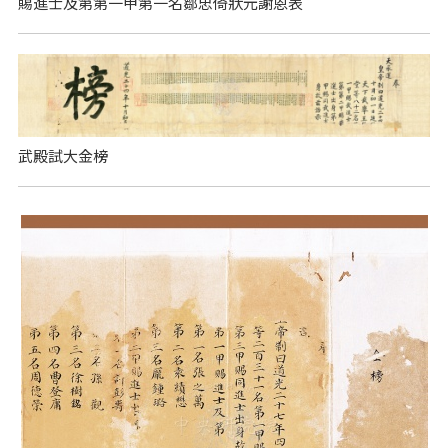
賜進士及第第一甲第一名鄒忠倚狀元謝恩表
武殿試大金榜