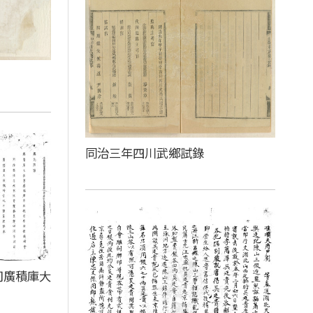
同治三年四川武鄉試錄
司廣積庫大