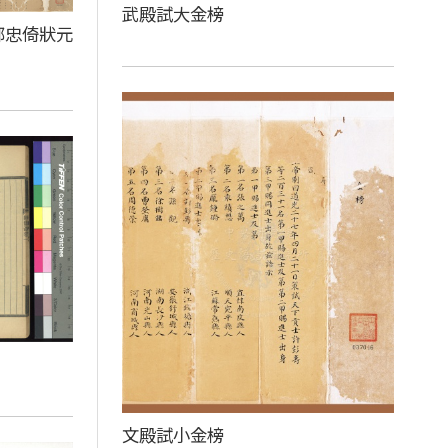
武殿試大金榜
鄒忠倚狀元
文殿試小金榜