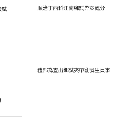
順治丁酉科江南鄉試弊案處分
殿試
禮部為查出鄉試夾帶亂號生員事
事