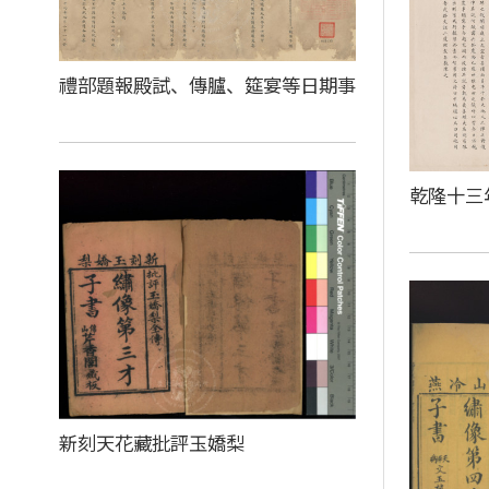
禮部題報殿試、傳臚、筵宴等日期事
乾隆十三
新刻天花藏批評玉嬌梨