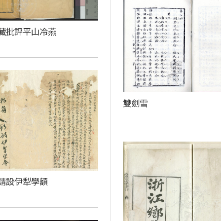
藏批評平山冷燕
雙劍雪
請設伊犁學額