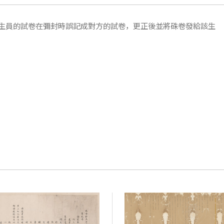
生員的試卷在彌封時誤記成對方的試卷，更正後並將硃卷發給該生