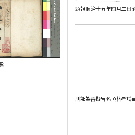
題報順治十五年四月二日
選
刑部為審擬冒名頂替考試