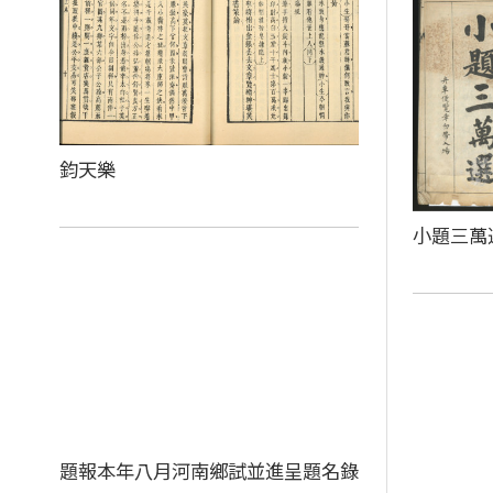
鈞天樂
小題三萬
題報本年八月河南鄉試並進呈題名錄