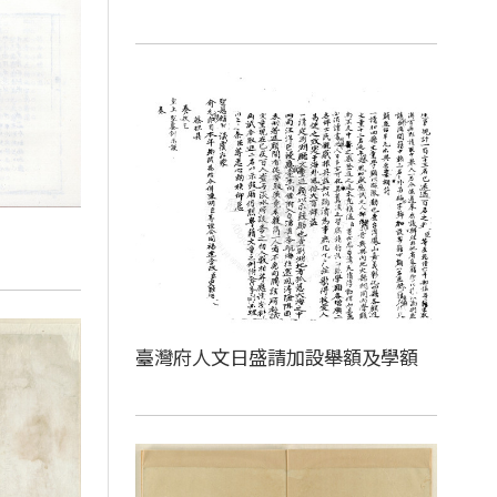
臺灣府人文日盛請加設舉額及學額