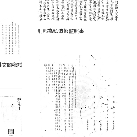
刑部為私造假監照事
科文闈鄉試