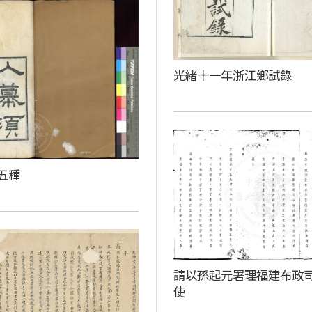
光緒十一年浙江鄉試錄
五種
請以孫起元署理福建布政
使