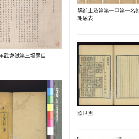
賜進士及第第一甲第一名
謝恩表
年武會試第三場題目
照世盃