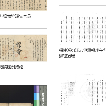
科場舞弊誣告官員
福建巡撫汪志伊題報戊午
辦理過程
錯誤照例議處