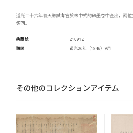
道光二十六年順天鄉試考官於未中式的硃墨卷中查出，兩位
領回。
典藏號
210912
期間
道光26年（1846）9月
その他のコレクションアイテム