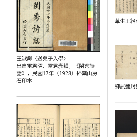
革生王縉
王淑卿〈送兒子入學〉
出自雷君曜、雷君彥輯，《閨秀詩
話》，民國17年（1928）掃葉山房
石印本
鄉試彌封