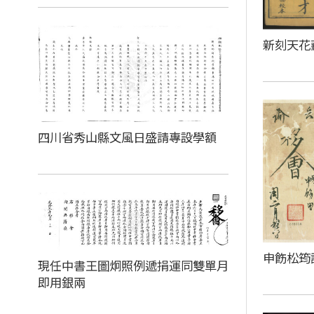
新刻天花
四川省秀山縣文風日盛請專設學額
申飭松筠
現任中書王圖炯照例遞捐運同雙單月
即用銀兩