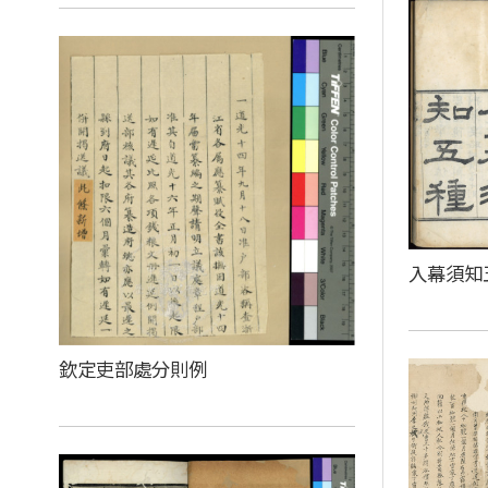
入幕須知
欽定吏部處分則例