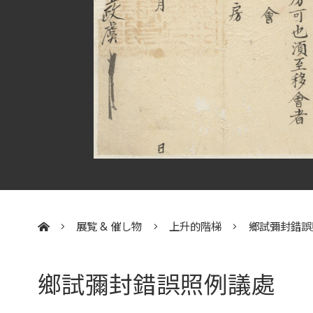
展覧 & 催し物
上升的階梯
鄉試彌封錯誤
:::
鄉試彌封錯誤照例議處