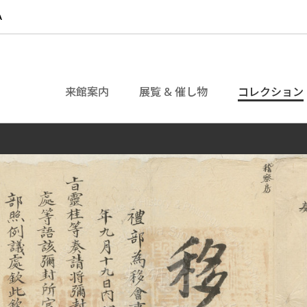
来館案内
展覧 & 催し物
コレクション