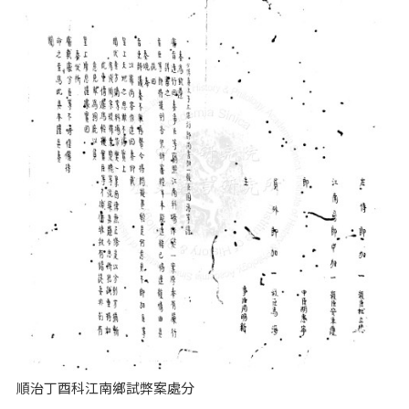
順治丁酉科江南鄉試弊案處分