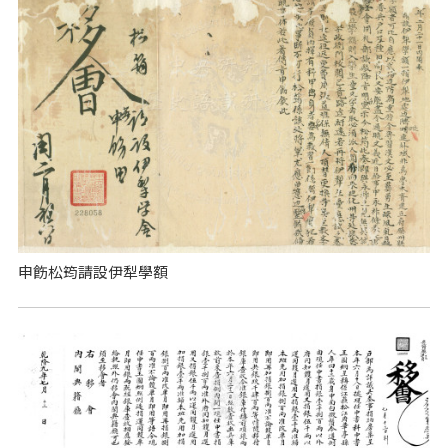
申飭松筠請設伊犁學額