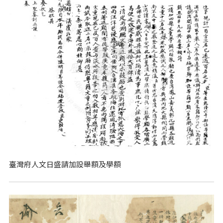
臺灣府人文日盛請加設舉額及學額