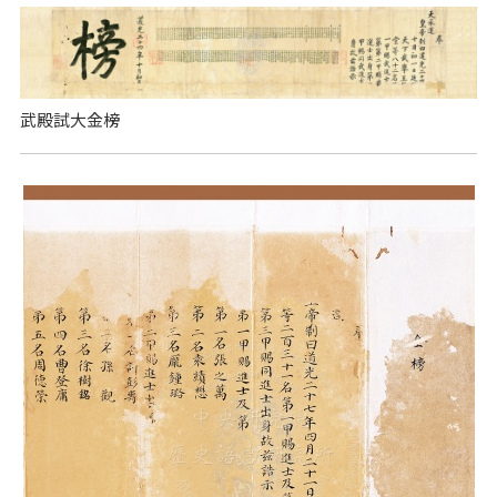
武殿試大金榜