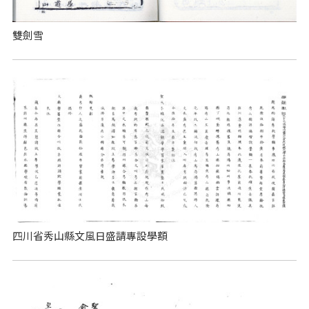
雙劍雪
四川省秀山縣文風日盛請專設學額