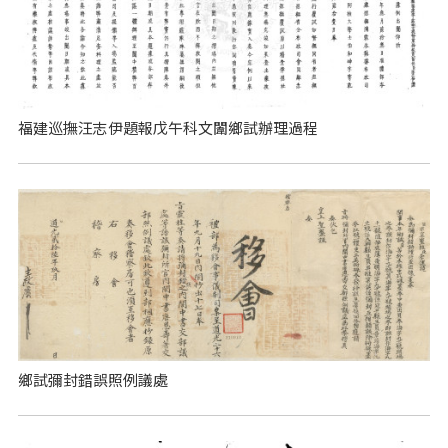
福建巡撫汪志伊題報戊午科文闈鄉試辦理過程
鄉試彌封錯誤照例議處