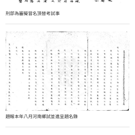
刑部為審擬冒名頂替考試事
題報本年八月河南鄉試並進呈題名錄