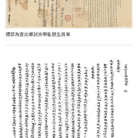
禮部為查出鄉試夾帶亂號生員事