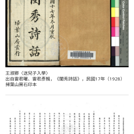
王淑卿〈送兒子入學〉
出自雷君曜、雷君彥輯，《閨秀詩話》，民國17年（1928）
掃葉山房石印本