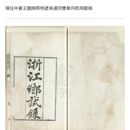
現任中書王圖炯照例遞捐運同雙單月即用銀兩