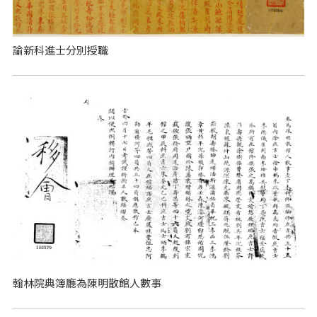
諭新科進士分別授職
翰林院典簿廳為陳明散館人數事