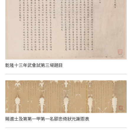
乾隆十三年武會試第三場題目
賜進士及第第一甲第一名鄒忠倚狀元謝恩表