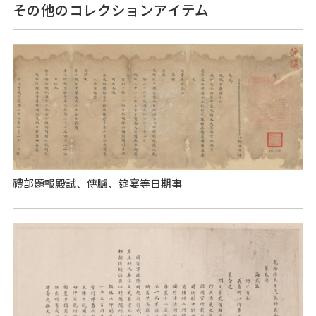
その他のコレクションアイテム
禮部題報殿試、傳臚、筵宴等日期事