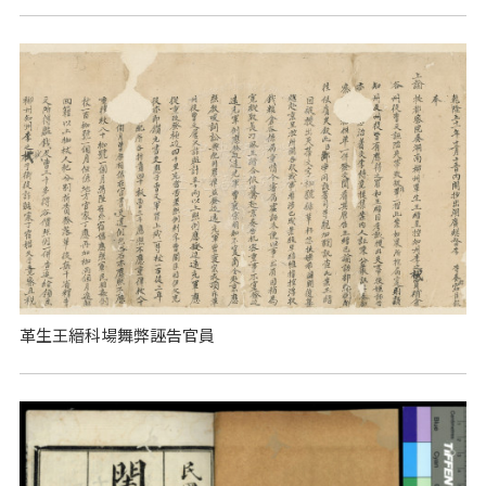
革生王縉科場舞弊誣告官員