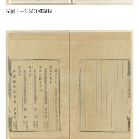
光緒十一年浙江鄉試錄