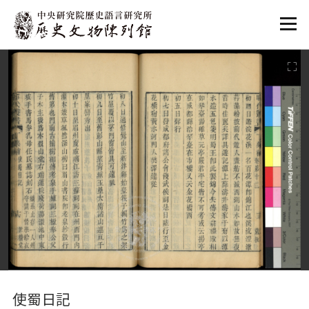
:::
:::
使蜀日記