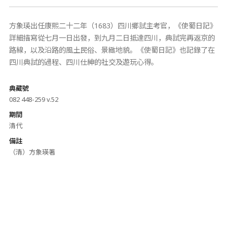
方象瑛出任康熙二十二年（1683）四川鄉試主考官，《使蜀日記》
詳細描寫從七月一日出發，到九月二日抵達四川，典試完再返京的
路線，以及沿路的風土民俗、景緻地貌。《使蜀日記》也記錄了在
四川典試的過程、四川仕紳的社交及遊玩心得。
典藏號
082 448-259 v.52
期間
清代
備註
（清）方象瑛著