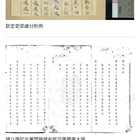
欽定吏部處分則例
請以孫起元署理福建布政司廣積庫大使