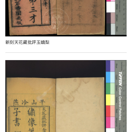
新刻天花藏批評玉嬌梨