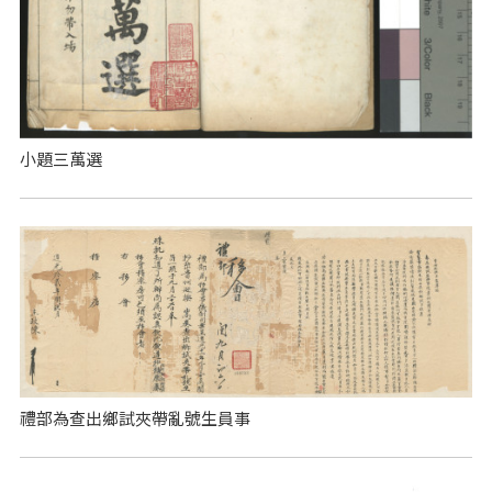
小題三萬選
禮部為查出鄉試夾帶亂號生員事