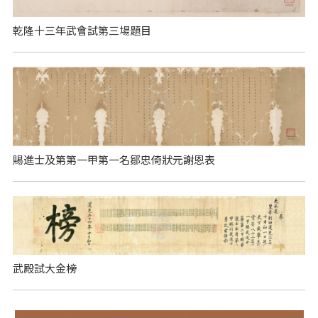
乾隆十三年武會試第三場題目
賜進士及第第一甲第一名鄒忠倚狀元謝恩表
武殿試大金榜