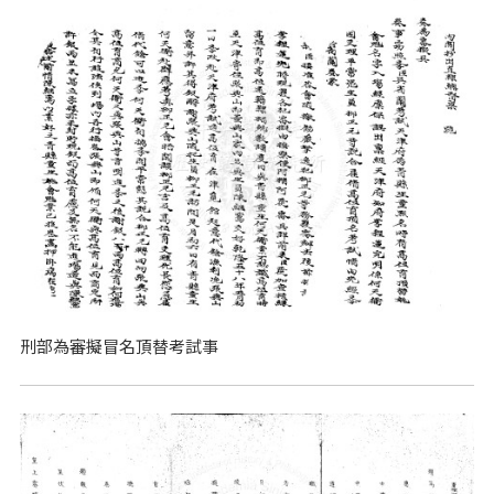
刑部為審擬冒名頂替考試事