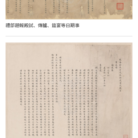
禮部題報殿試、傳臚、筵宴等日期事