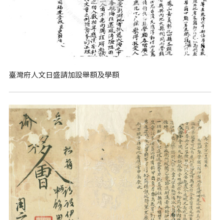
臺灣府人文日盛請加設舉額及學額