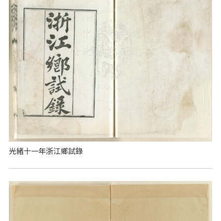
光緒十一年浙江鄉試錄