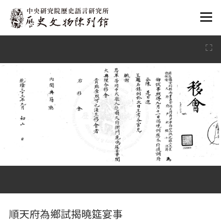
:::
:::
順天府為鄉試揭曉筵宴事