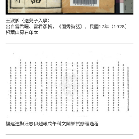
王淑卿〈送兒子入學〉
出自雷君曜、雷君彥輯，《閨秀詩話》，民國17年（1928）
掃葉山房石印本
福建巡撫汪志伊題報戊午科文闈鄉試辦理過程