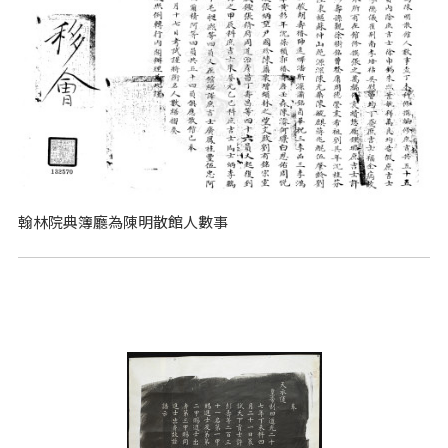
翰林院典簿廳為陳明散館人數事