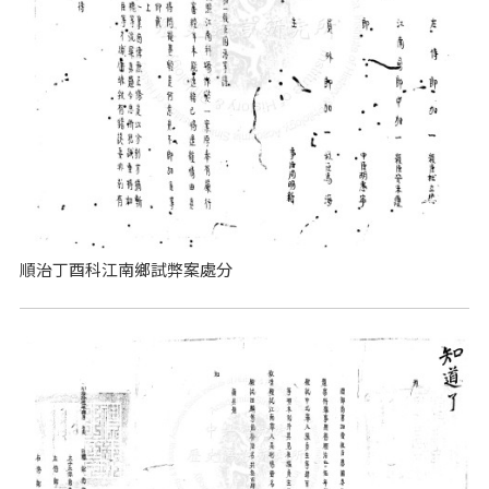
順治丁酉科江南鄉試弊案處分