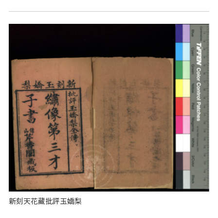
新刻天花藏批評玉嬌梨