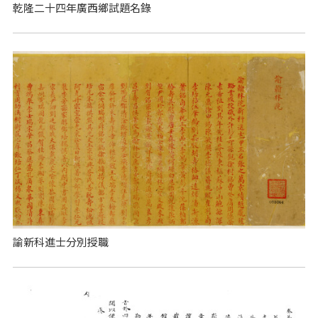
乾隆二十四年廣西鄉試題名錄
諭新科進士分別授職