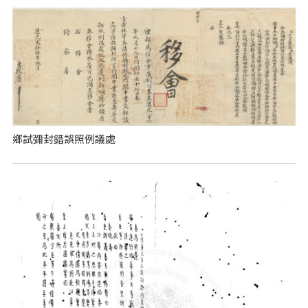
鄉試彌封錯誤照例議處