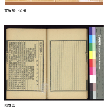
文殿試小金榜
照世盃