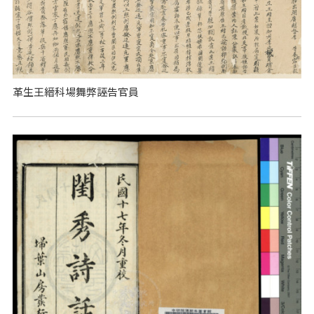
革生王縉科場舞弊誣告官員