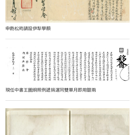
申飭松筠請設伊犁學額
現任中書王圖炯照例遞捐運同雙單月即用銀兩