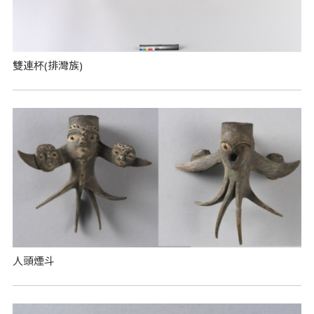
雙連杯(排灣族)
人頭煙斗