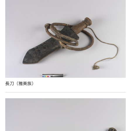
長刀（雅美族）