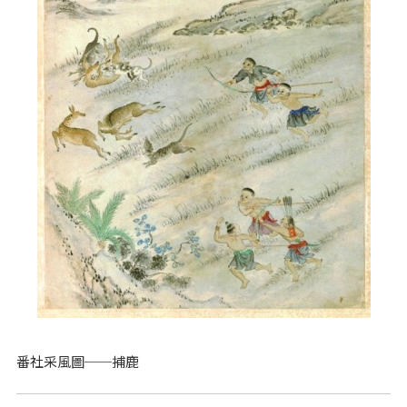
番社采風圖──捕鹿