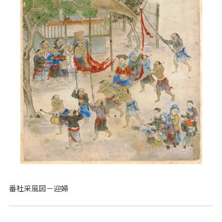
番社采風図－迎婦