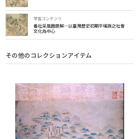
学習コンテンツ
番社采風圖題解─以臺灣歷史初期平埔族之社會
文化為中心
その他のコレクションアイテム