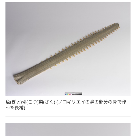
魚(ぎょ)骨(こつ)槊(さく) (ノコギリエイの鼻の部分の骨で作
った長槍)