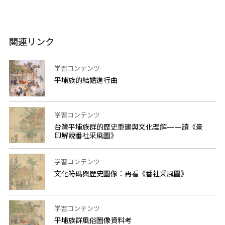
関連リンク
学習コンテンツ
平埔族的結婚進行曲
学習コンテンツ
台灣平埔族群的歷史重建與文化理解——讀《景
印解說番社采風圖》
学習コンテンツ
文化符碼與歷史圖像：再看《番社采風圖》
学習コンテンツ
平埔族群風俗圖像資料考