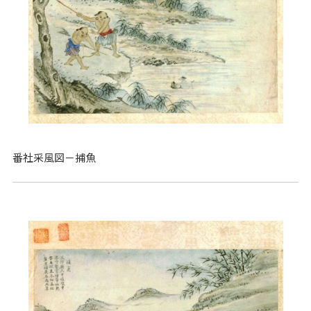
番社采風図－捕魚