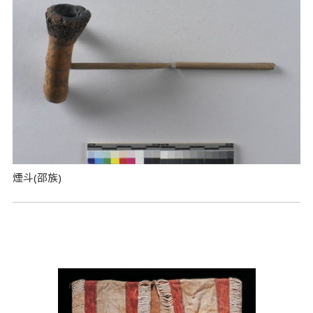
煙斗(邵族)