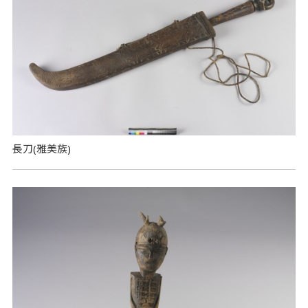
長刀(雅美族)