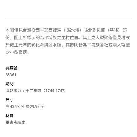
本圖僅見台灣從西半部西螺溪（ 濁水溪）往北到雞籠（基隆）部
份。圖上所標示的為平埔族之主村位置。其上之大型聚落僅見增設
於雍正元年的彰化縣與淡水廳，其餘則皆為平埔族各社或漢人屯墾
之小型聚落。
典藏號
85361
期間
清乾隆九至十二年間（1744-1747）
尺寸
高40.5公分 廣29.5公分
材質
墨書彩繪本