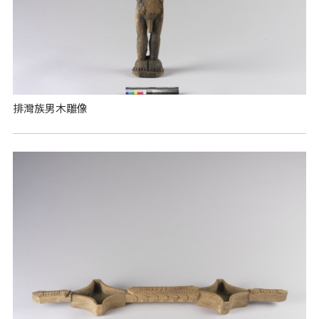
排灣族男木雕像