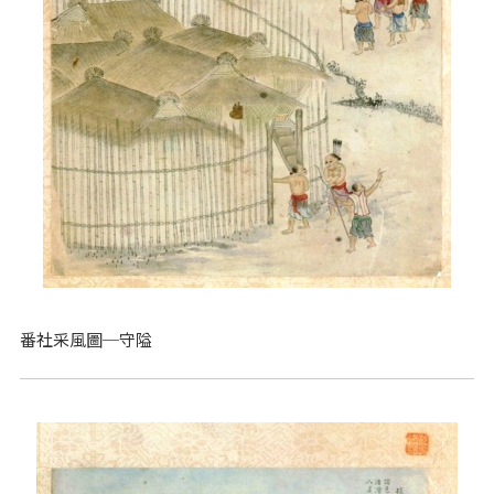
番社采風圖─守隘