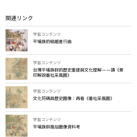
関連リンク
学習コンテンツ
平埔族的結婚進行曲
学習コンテンツ
台灣平埔族群的歷史重建與文化理解——讀《景
印解說番社采風圖》
学習コンテンツ
文化符碼與歷史圖像：再看《番社采風圖》
学習コンテンツ
平埔族群風俗圖像資料考