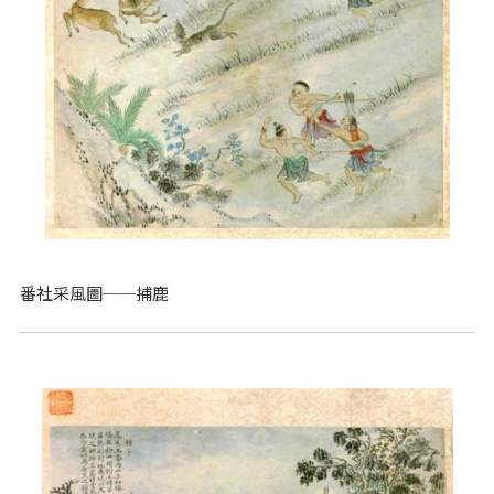
番社采風圖──捕鹿