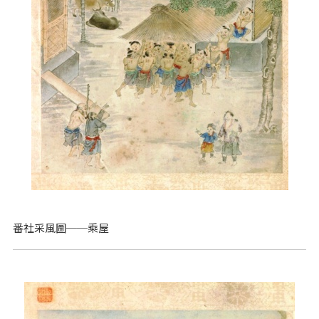
番社采風圖──乘屋