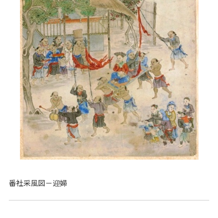
番社采風図－迎婦