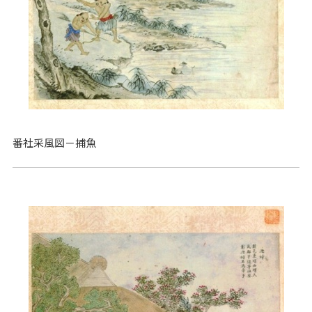
番社采風図－捕魚