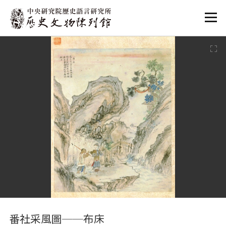
:::
:::
番社采風圖──布床