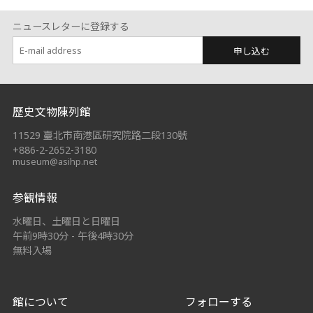
ニュースレターに登録する
申し込む
:::
歷史文物陳列館
11529 臺北市南港區研究院路二段130號
+886-2-2652-3180
museum@asihp.net
参観情報
水曜日、土曜日と日曜日
午前9時30分 - 午後4時30分
無料入場
館について
フォローする