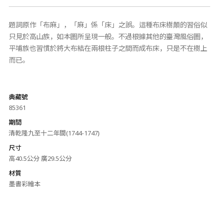
題詞原作「布麻」，「麻」係「床」之誤。這種布床樹顛的習俗似
只見於高山族，如本圖所呈現一般。不過根據其他的臺灣風俗圖，
平埔族也習慣於將大布結在兩根柱子之間而成布床，只是不在樹上
而已。
典藏號
85361
期間
清乾隆九至十二年間(1744-1747)
尺寸
高40.5公分 廣29.5公分
材質
墨書彩繪本