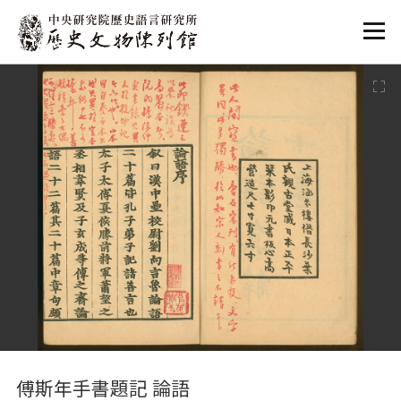
:::
:::
傅斯年手書題記 論語