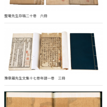
整菴先生存稿二十巻 六冊
豫章羅先生文集十七巻年譜一巻 三冊