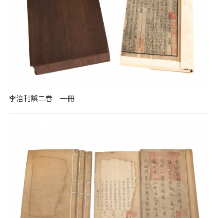
李涪刊誤二巻 一冊