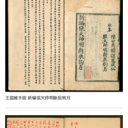
王國維手跋 新編張天師明斷辰鉤月