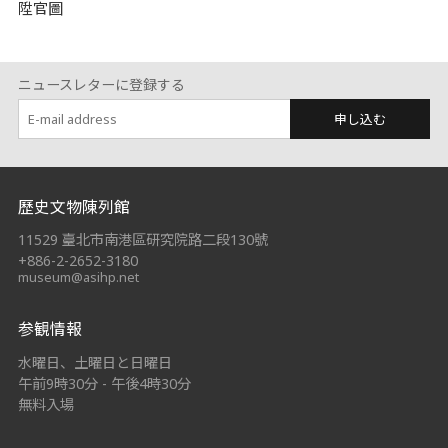
陞官圖
ニュースレターに登録する
申し込む
:::
歷史文物陳列館
11529 臺北市南港區研究院路二段130號
+886-2-2652-3180
museum@asihp.net
参観情報
水曜日、土曜日と日曜日
午前9時30分 - 午後4時30分
無料入場