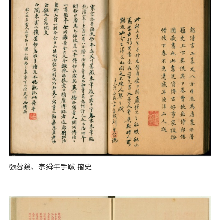
張蓉鏡、宗舜年手跋 籀史