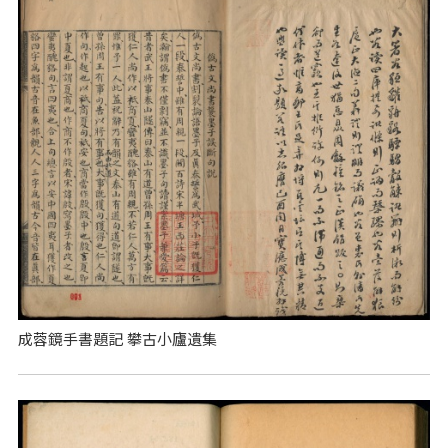
成蓉鏡手書題記 攀古小廬遺集