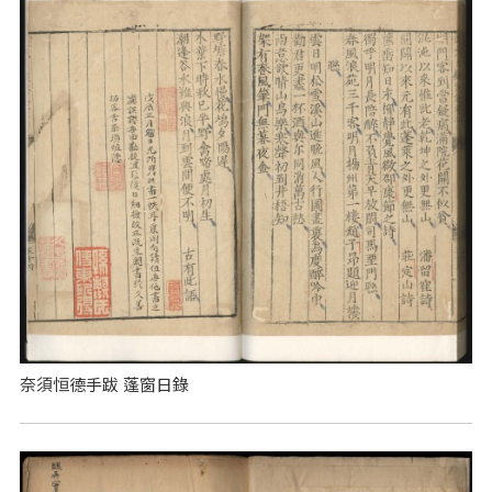
奈須恒德手跋 蓬窗日錄