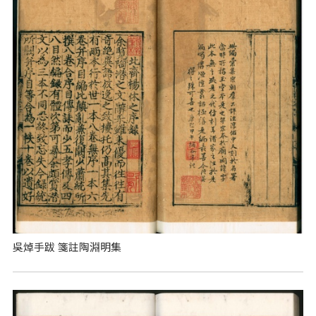
吳焯手跋 箋註陶淵明集