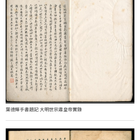
葉德輝手書題記 大明世宗肅皇帝實錄