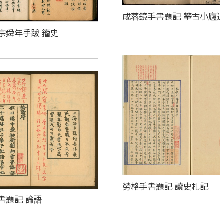
成蓉鏡手書題記 攀古小廬
宗舜年手跋 籀史
勞格手書題記 讀史札記
書題記 論語