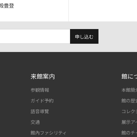
穀豊登
申し込む
来館案内
館に
参観情報
本館簡
ガイド予約
館の歴
語音導覽
コレク
交通
展示ア
館內ファシリティ
館のチ