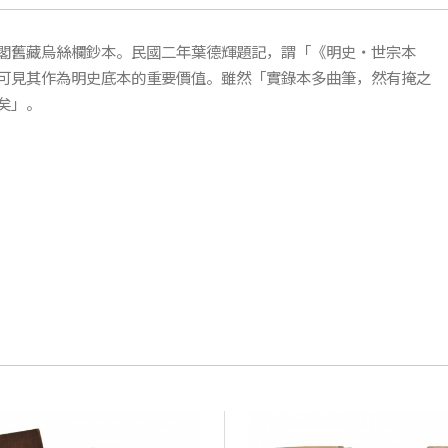
閣舊藏烏絲欄鈔本。民國二年葉德輝題記，謂「《明史‧世宗本
可見其作為明史底本的重要價值。雖然「實錄本多曲筆，然有掩之
矣」。