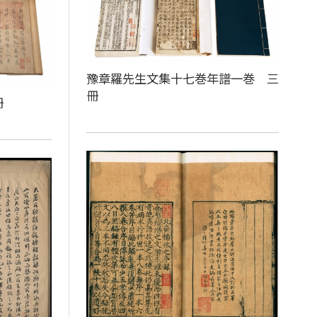
豫章羅先生文集十七巻年譜一巻 三
冊
冊