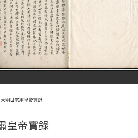
 大明世宗肅皇帝實錄
肅皇帝實錄