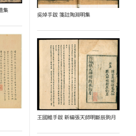
遺集
吳焯手跋 箋註陶淵明集
王國維手跋 新編張天師明斷辰鉤月