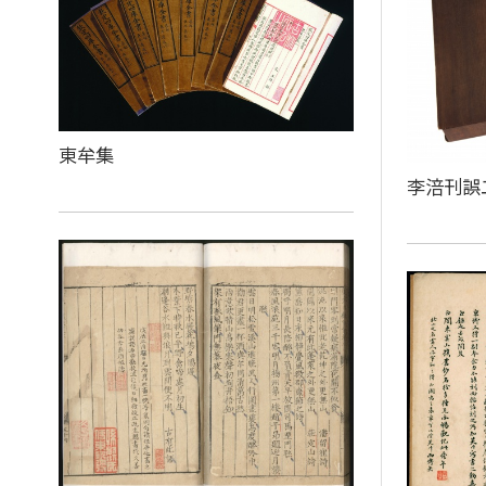
東牟集
李涪刊誤