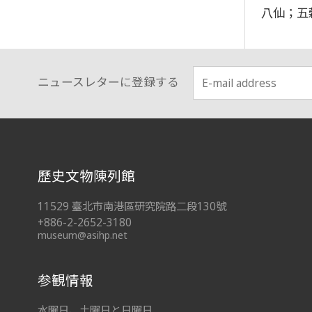
八仙；五
ニュースレターに登録する
:::
歷史文物陳列館
11529 臺北市南港區研究院路二段130號
+886-2-2652-3180
museum@asihp.net
参観情報
水曜日、土曜日と日曜日