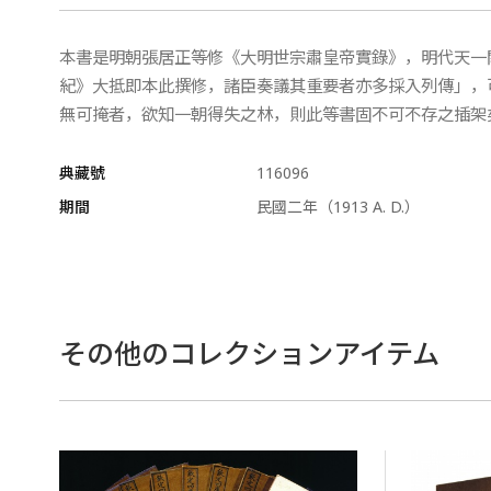
本書是明朝張居正等修《大明世宗肅皇帝實錄》，明代天一
紀》大抵即本此撰修，諸臣奏議其重要者亦多採入列傳」，
無可掩者，欲知一朝得失之林，則此等書固不可不存之插架
典藏號
116096
期間
民國二年（1913 A. D.）
その他のコレクションアイテム