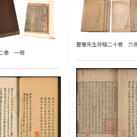
整菴先生存稿二十巻 六
二巻 一冊