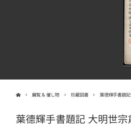
展覧 & 催し物
珍蔵図書
葉德輝手書題記
:::
葉德輝手書題記 大明世宗