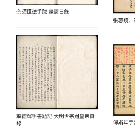
奈須恒德手跋 蓬窗日錄
張蓉鏡、
葉德輝手書題記 大明世宗肅皇帝實
傅斯年手
錄