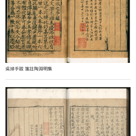
吳焯手跋 箋註陶淵明集