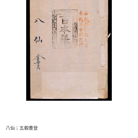
八仙；五穀豊登