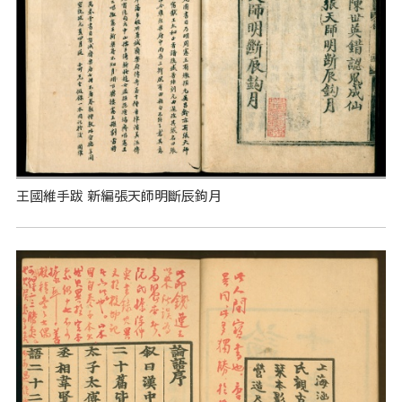
王國維手跋 新編張天師明斷辰鉤月