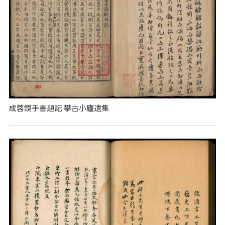
成蓉鏡手書題記 攀古小廬遺集