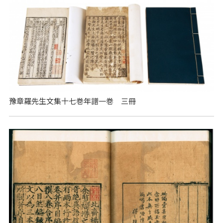
豫章羅先生文集十七巻年譜一巻 三冊