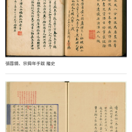
張蓉鏡、宗舜年手跋 籀史