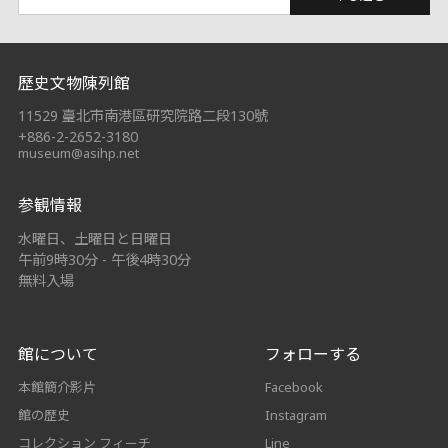
:::
歷史文物陳列館
11529 臺北市南港區研究院路二段130號
+886-2-2652-3180
museum@asihp.net
参観情報
水曜日、土曜日と日曜日
午前9時30分 - 午後4時30分
無料入場
館について
フォローする
本館簡介影片
Facebook
館の歴史
Instagram
コレクション フィーチ
Line