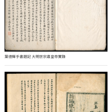
葉德輝手書題記 大明世宗肅皇帝實錄