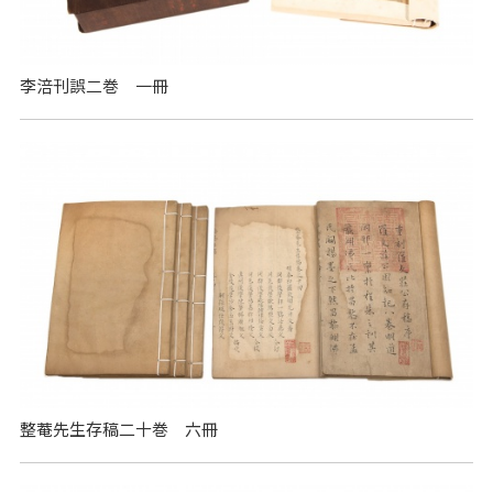
李涪刊誤二巻 一冊
整菴先生存稿二十巻 六冊