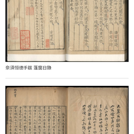
奈須恒德手跋 蓬窗日錄