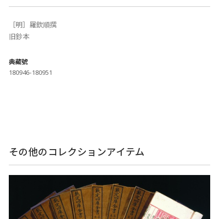
［明］羅欽順撰
旧鈔本
典藏號
180946-180951
その他のコレクションアイテム