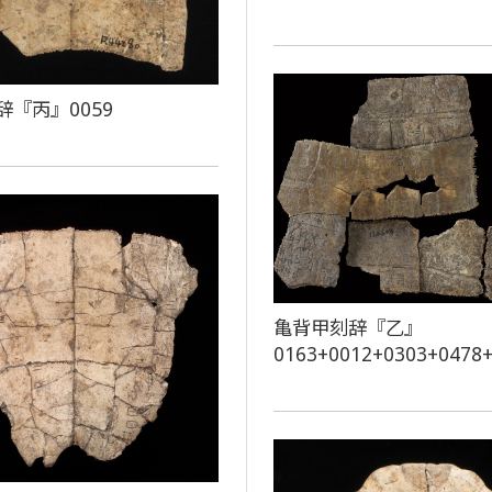
辞『丙』0059
亀背甲刻辞『乙』
0163+0012+0303+0478