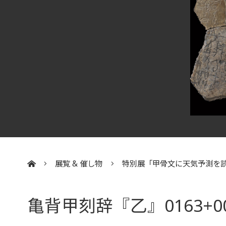
展覧 & 催し物
特別展「甲骨文に天気予測を
:::
亀背甲刻辞『乙』0163+0012