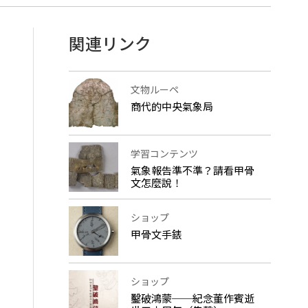
関連リンク
文物ルーペ
商代的中央氣象局
学習コンテンツ
氣象報告準不準？請看甲骨
文怎麼說！
ショップ
甲骨文手錶
ショップ
鑿破鴻蒙──紀念董作賓逝