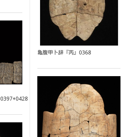
亀腹甲卜辞『丙』0368
+0397+0428