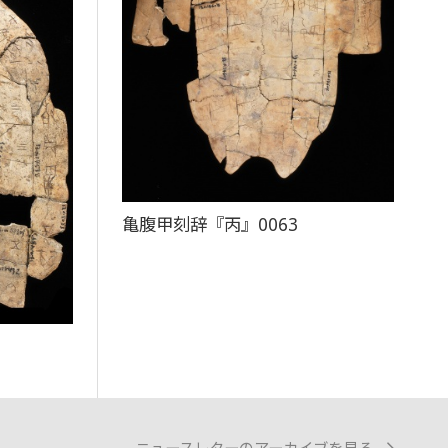
亀腹甲刻辞『丙』0063