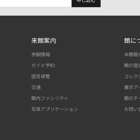
申し込む
来館案内
館に
参観情報
本館簡
ガイド予約
館の歴
語音導覽
コレク
交通
展示ア
館內ファシリティ
館のチ
写真アプリケーション
お問い