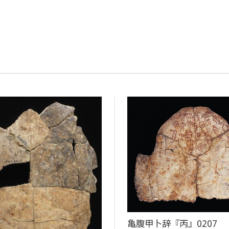
亀腹甲卜辞『丙』0207