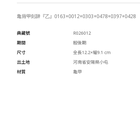
亀背甲刻辞『乙』0163+0012+0303+0478+0397+0428
典藏號
R026012
期間
殷後期
尺寸
全長12.2×幅9.1 cm
出土地
河南省安陽県小屯
材質
亀甲