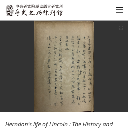
:::
:::
Herndon's life of Lincoln : The History and