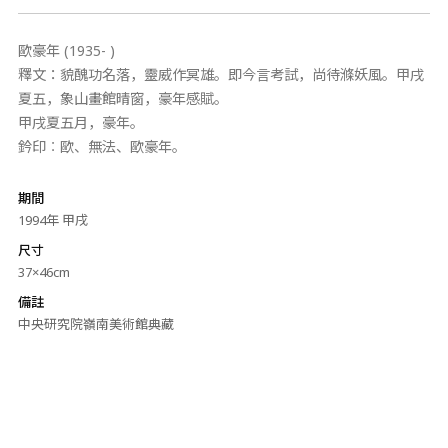
歐豪年 (1935- )
釋文：貌醜功名落，靈威作冥雄。即今言考試，尚待滌妖風。甲戌
夏五，象山畫館晴窗，豪年感賦。
甲戌夏五月，豪年。
鈐印︰歐、無法、歐豪年。
期間
1994年 甲戌
尺寸
37×46cm
備註
中央研究院嶺南美術館典藏