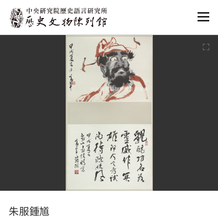
:::
:::
朱服鍾馗