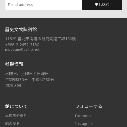
申し込む
:::
歷史文物陳列館
11529 臺北市南港區研究院路二段130號
+886-2-2652-3180
museum@asihp.net
参観情報
水曜日、土曜日と日曜日
午前9時30分 - 午後4時30分
無料入場
館について
フォローする
本館簡介影片
Facebook
館の歴史
Instagram