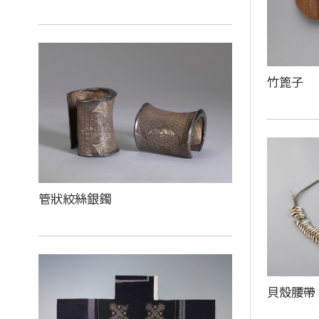
竹篦子
管狀絞絲銀鐲
貝殼腰帶