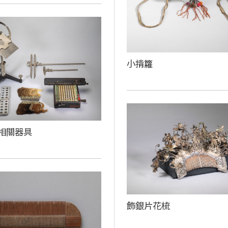
小揹籮
相關器具
飾銀片花梳