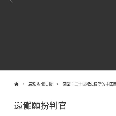
展覧 & 催し物
回望：二十世紀史語所的中國
:::
還儺願扮判官