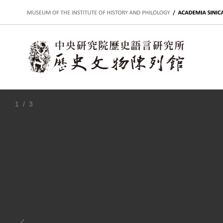
:::
1
/ 3