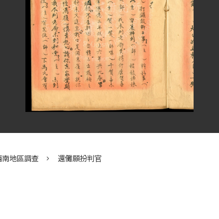
西南地區調查
還儺願扮判官