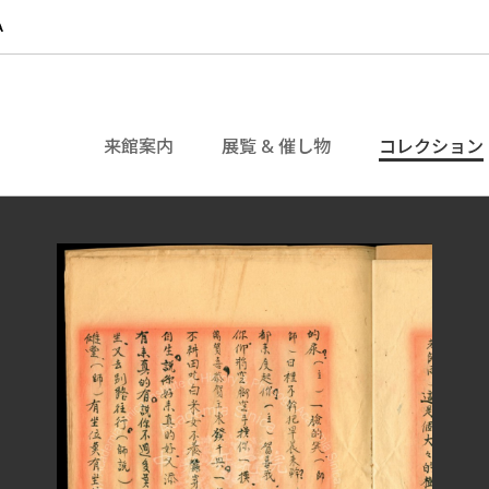
来館案内
展覧 & 催し物
コレクション