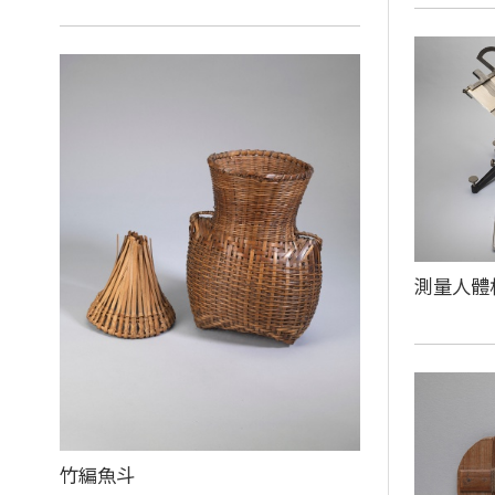
測量人體
竹編魚斗