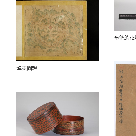
布依族花
滇夷圖說