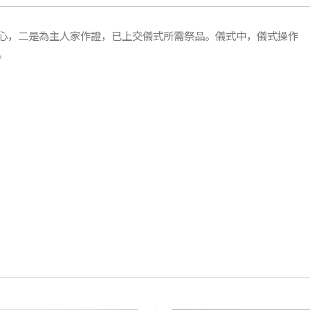
心，二是為主人家作證，已上交儀式所需祭品。儀式中，儀式操作
。