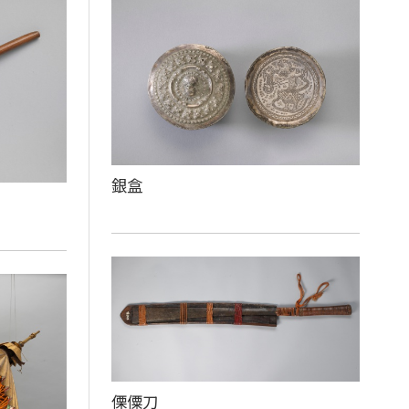
銀盒
傈僳刀