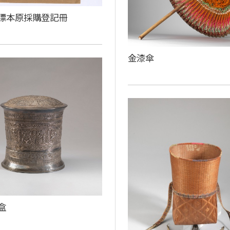
族標本原採購登記冊
金漆傘
盒