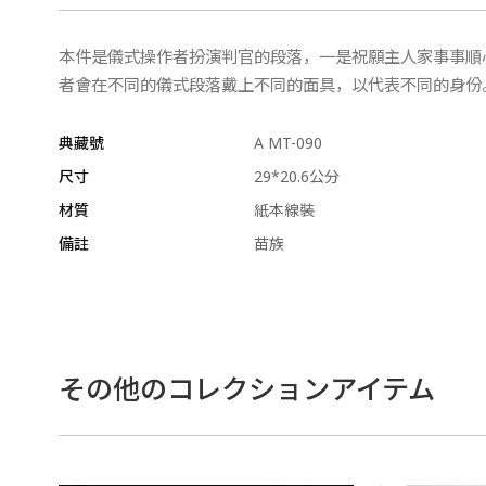
本件是儀式操作者扮演判官的段落，一是祝願主人家事事順
者會在不同的儀式段落戴上不同的面具，以代表不同的身份
典藏號
A MT-090
尺寸
29*20.6公分
材質
紙本線裝
備註
苗族
その他のコレクションアイテム