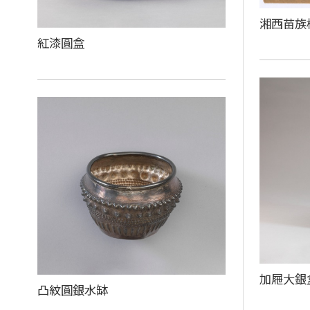
湘西苗
紅漆圓盒
加屜大銀
凸紋圓銀水缽