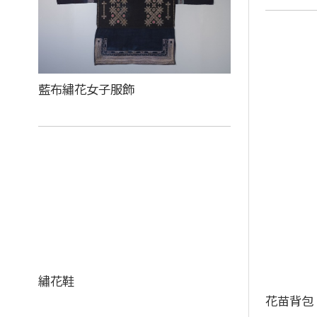
藍布繡花女子服飾
繡花鞋
花苗背包