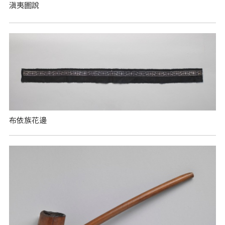
滇夷圖說
布依族花邊