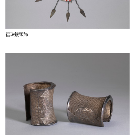
綴珠銀頸飾