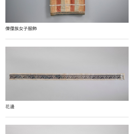
傈僳族女子服飾
花邊