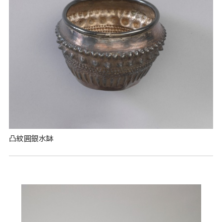
凸紋圓銀水缽