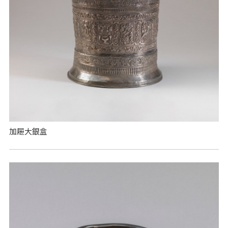
加屜大銀盒