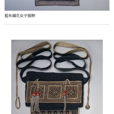
藍布繡花女子服飾