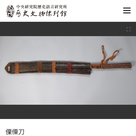
:::
:::
傈僳刀