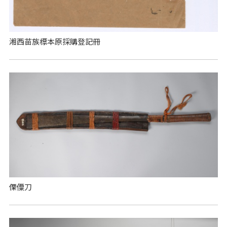
湘西苗族標本原採購登記冊
傈僳刀