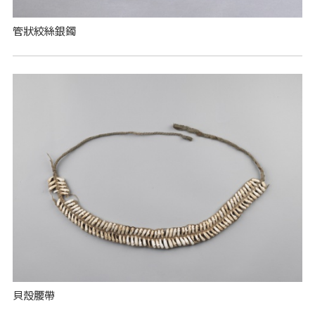
管狀絞絲銀鐲
貝殼腰帶