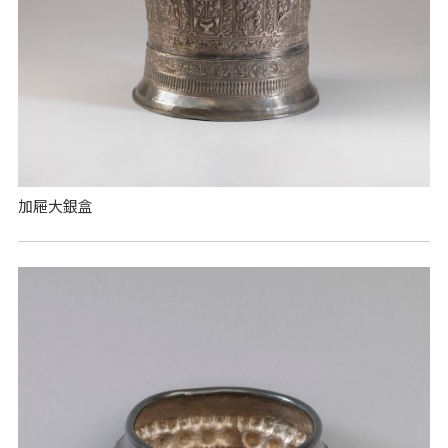
加屜大銀盒