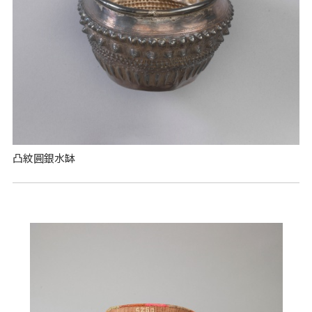
凸紋圓銀水缽