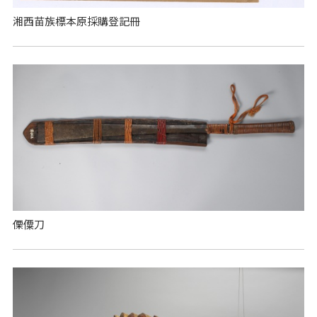
湘西苗族標本原採購登記冊
傈僳刀