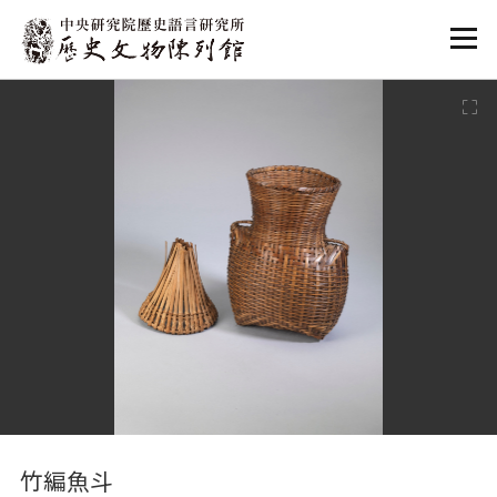
:::
:::
竹編魚斗