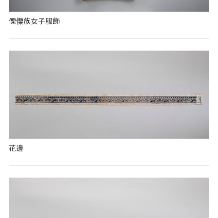
傈僳族女子服飾
花邊