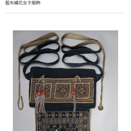
藍布繡花女子服飾