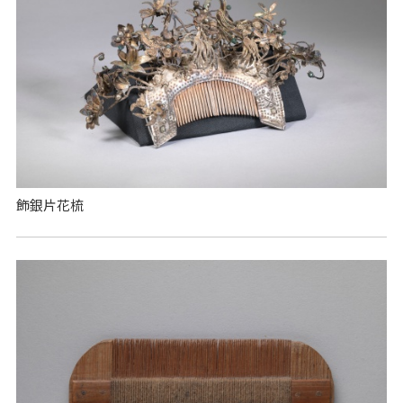
飾銀片花梳