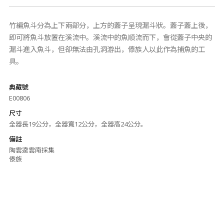
竹編魚斗分為上下兩部分，上方的蓋子呈現漏斗狀。蓋子蓋上後，
即可將魚斗放置在溪流中。溪流中的魚順流而下，會從蓋子中央的
漏斗進入魚斗，但卻無法由孔洞游出，傣族人以此作為捕魚的工
具。
典藏號
E00806
尺寸
全器長19公分，全器寬12公分，全器高24公分。
備註
陶雲逵雲南採集
傣族