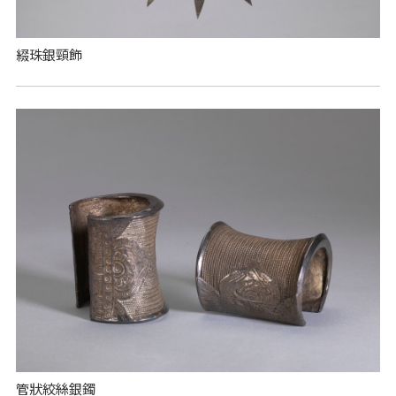
綴珠銀頸飾
管狀絞絲銀鐲