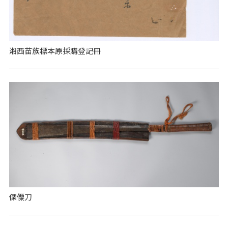
湘西苗族標本原採購登記冊
傈僳刀