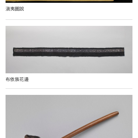
滇夷圖說
布依族花邊