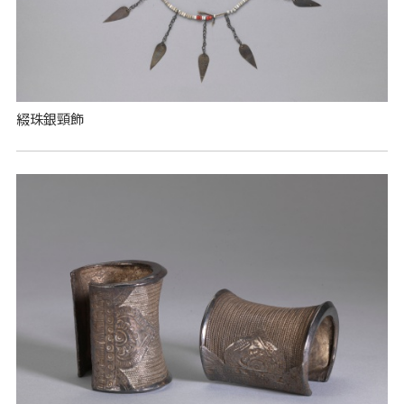
綴珠銀頸飾