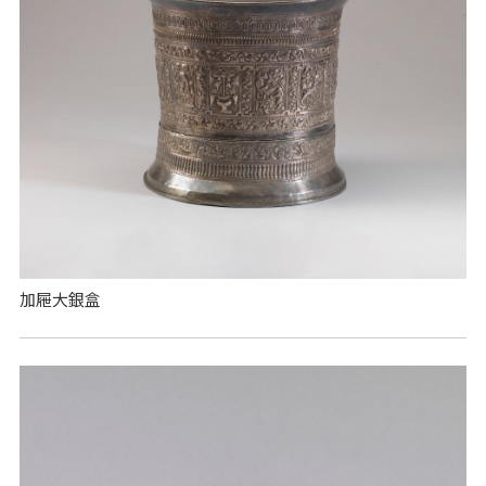
加屜大銀盒