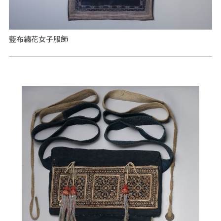
藍布繡花女子服飾