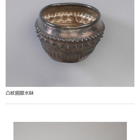
凸紋圓銀水缽