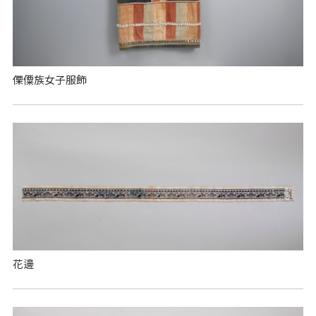
傈僳族女子服飾
花邊