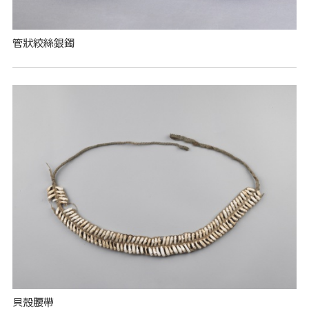
管狀絞絲銀鐲
貝殼腰帶