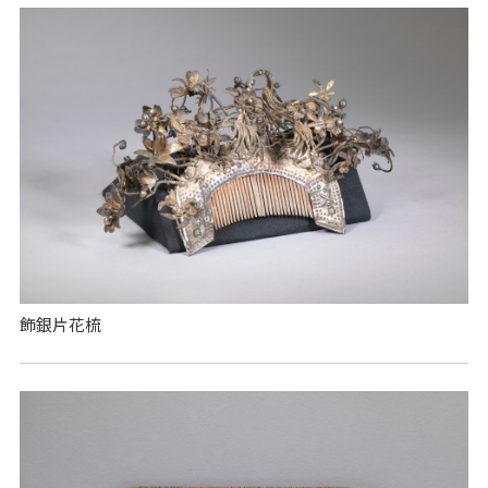
飾銀片花梳