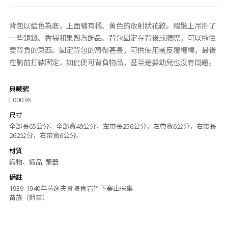
背包以藍色為底，上面繡有橘、黃色的放射狀花紋。綴鬚上吊掛了
一些銅錢、香袋和果殼為飾品。背包固定在背後或腰際，可以拖住
要背負的東西。固定背包的肩帶甚長，可供使用者反覆纏繞，最後
在胸前打結固定，如此便可背負物品，甚至是嬰幼兒也沒有問題。
典藏號
E00036
尺寸
全部長65公分，全部寬49公分，左帶長256公分，左帶寬6公分，右帶長
262公分，右帶寬6公分。
材質
織物、織品; 銅器
備註
1939-1940年芮逸夫貴陽青岩竹下寨山採集
苗族（黔苗）