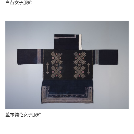
白苗女子服飾
藍布繡花女子服飾