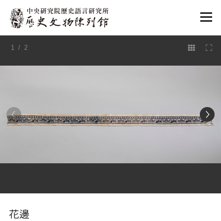
:::
1
/ 2
:::
花邊