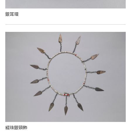
銀耳環
綴珠銀頸飾