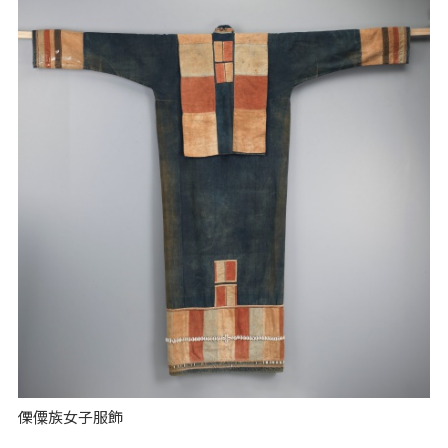
傈僳族女子服飾