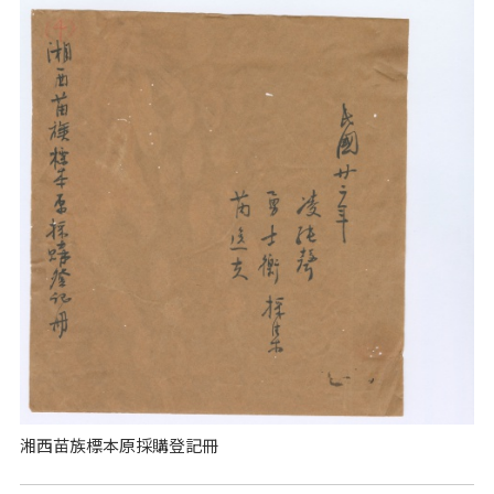
湘西苗族標本原採購登記冊