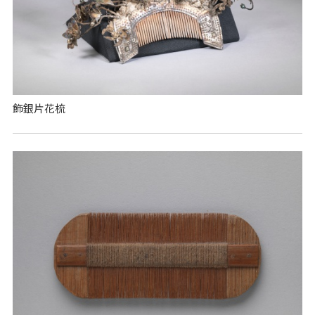
飾銀片花梳