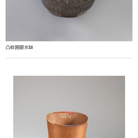
凸紋圓銀水缽