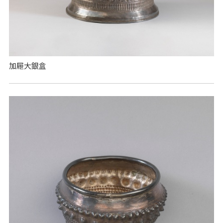
加屜大銀盒