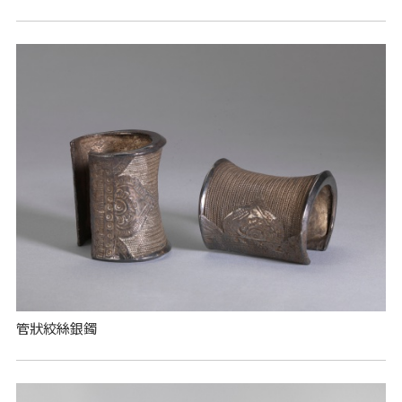
管狀絞絲銀鐲