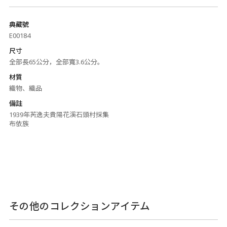
典藏號
E00184
尺寸
全部長65公分，全部寬3.6公分。
材質
織物、織品
備註
1939年芮逸夫貴陽花溪石頭村採集
布依族
その他のコレクションアイテム