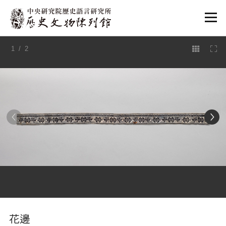
:::
1
/ 2
:::
花邊