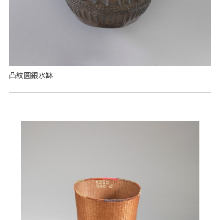
凸紋圓銀水缽