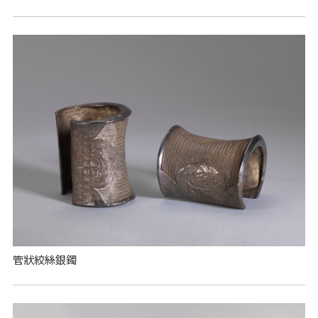
管狀絞絲銀鐲