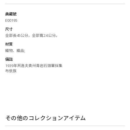
典藏號
E00195
尺寸
全部長45公分，全部寬2.6公分。
材質
織物、織品;
備註
1939年芮逸夫貴州青岩石頭寨採集
布依族
その他のコレクションアイテム