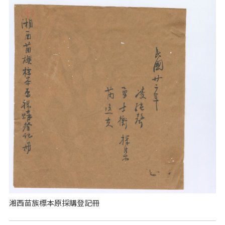
湘西苗族標本原採購登記冊