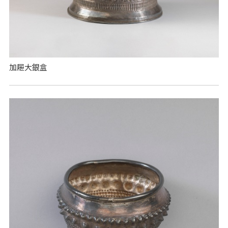
加屜大銀盒