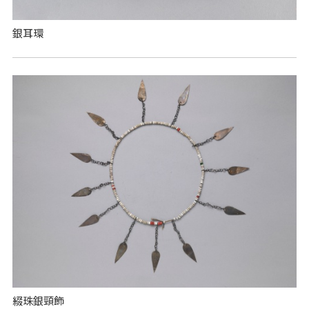
銀耳環
綴珠銀頸飾