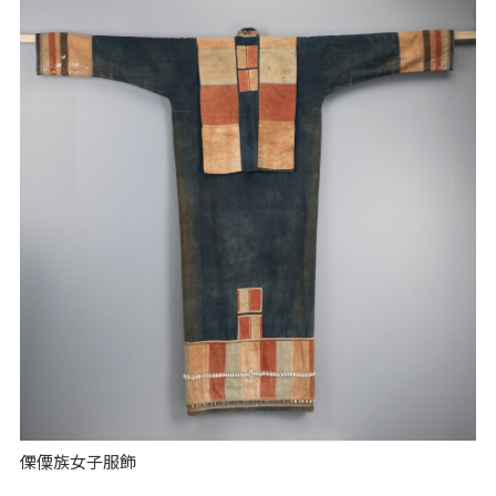
傈僳族女子服飾