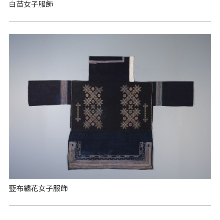
白苗女子服飾
藍布繡花女子服飾