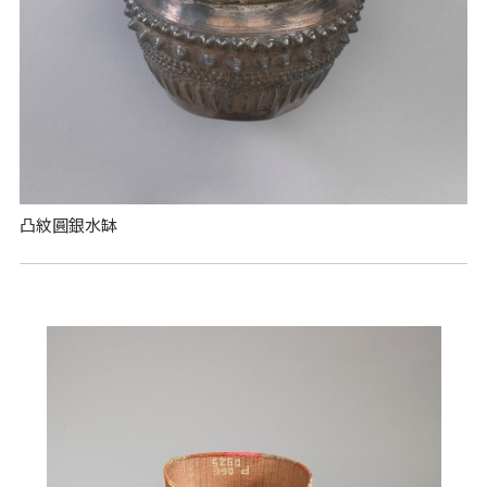
凸紋圓銀水缽