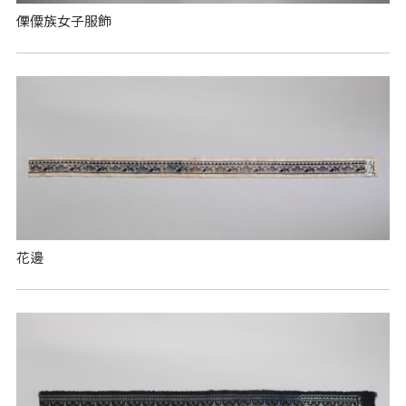
傈僳族女子服飾
花邊