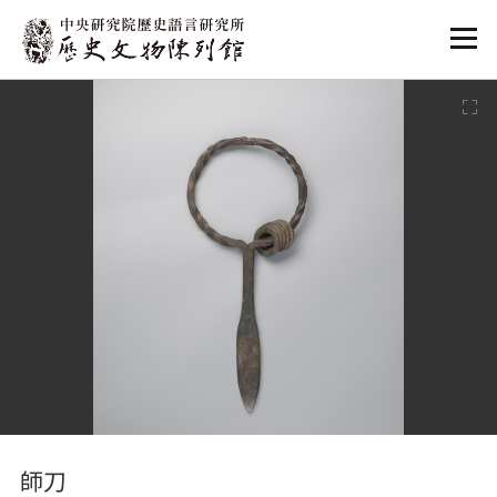
:::
:::
師刀