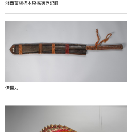
湘西苗族標本原採購登記冊
傈僳刀