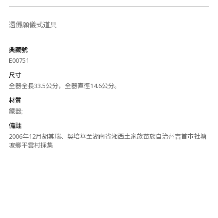
還儺願儀式道具
典藏號
E00751
尺寸
全器全長33.5公分，全器直徑14.6公分。
材質
鐵器;
備註
2006年12月胡其瑞、吳培華至湖南省湘西土家族苗族自治州吉首市社塘
坡鄉平雲村採集