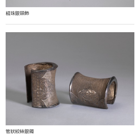
綴珠銀頸飾
管狀絞絲銀鐲