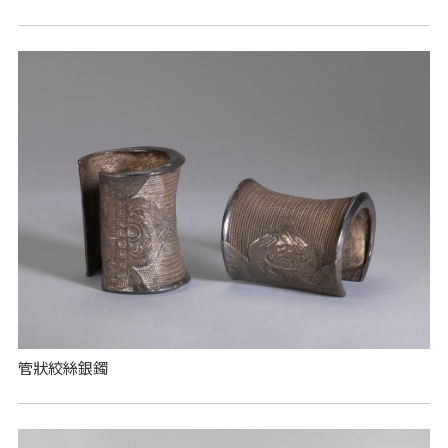
管狀絞絲銀鐲