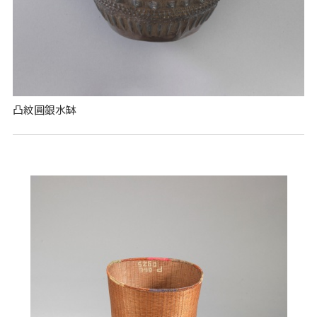
凸紋圓銀水缽