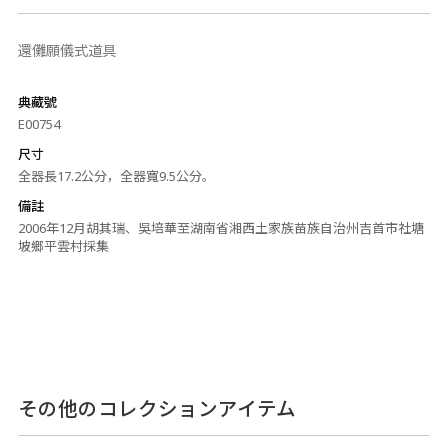
還儺願儀式道具
典藏號
E00754
尺寸
全器長17.2公分，全器寬9.5公分。
備註
2006年12月胡其瑞、吳培華至湖南省湘西土家族苗族自治州吉首市社塘
坡鄉平雲村採集
その他のコレクションアイテム