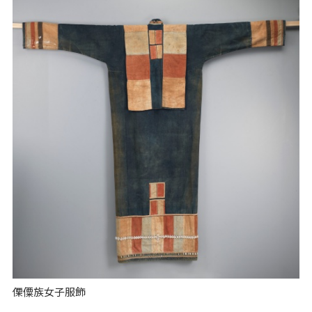
傈僳族女子服飾