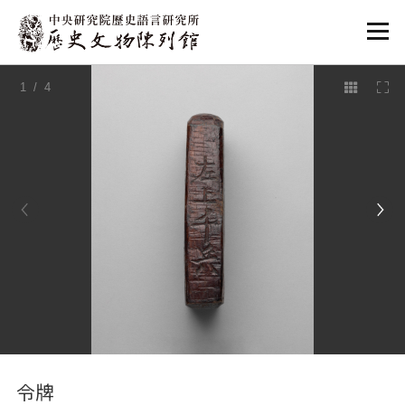
:::
1
/ 4
:::
令牌