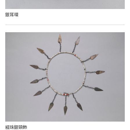
銀耳環
綴珠銀頸飾