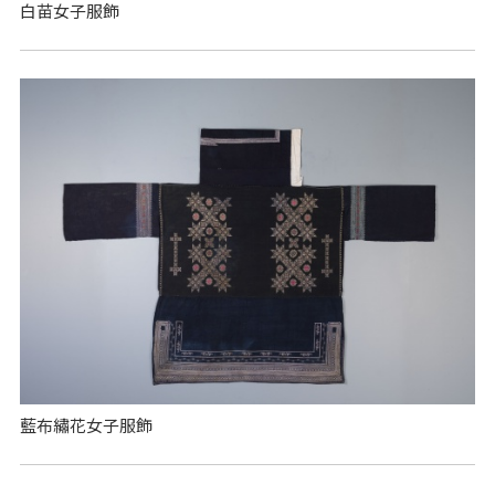
白苗女子服飾
藍布繡花女子服飾