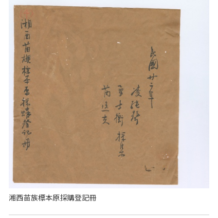
湘西苗族標本原採購登記冊