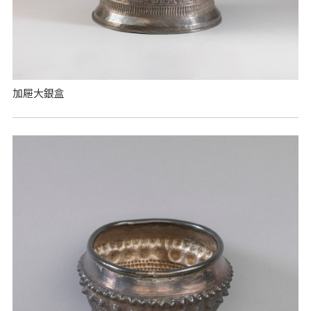
加屜大銀盒