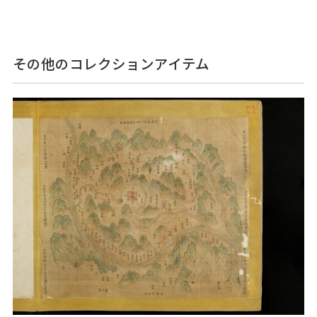
その他のコレクションアイテム