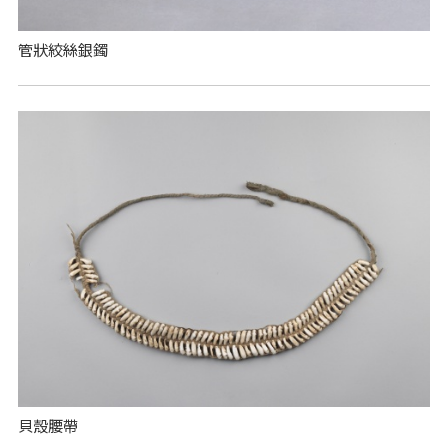
管狀絞絲銀鐲
貝殼腰帶