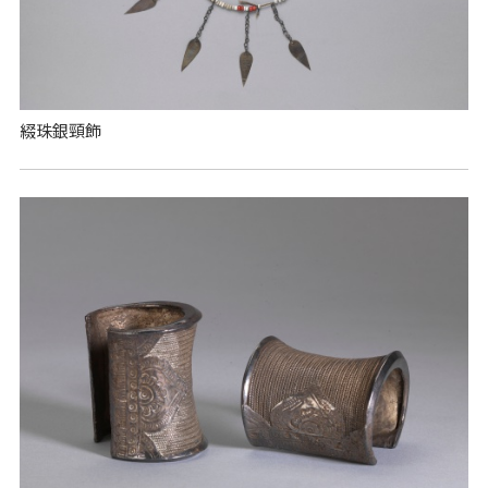
綴珠銀頸飾