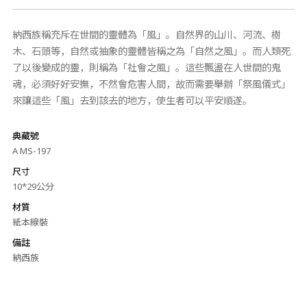
納西族稱充斥在世間的靈體為「風」。自然界的山川、河流、樹
木、石頭等，自然或抽象的靈體皆稱之為「自然之風」。而人類死
了以後變成的靈，則稱為「社會之風」。這些飄盪在人世間的鬼
魂，必須好好安撫，不然會危害人間，故而需要舉辦「祭風儀式」
來讓這些「風」去到該去的地方，使生者可以平安順遂。
典藏號
A MS-197
尺寸
10*29公分
材質
紙本線裝
備註
納西族