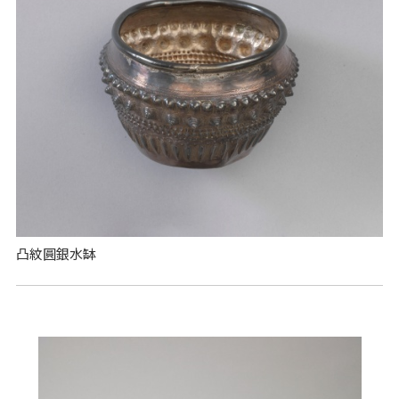
凸紋圓銀水缽