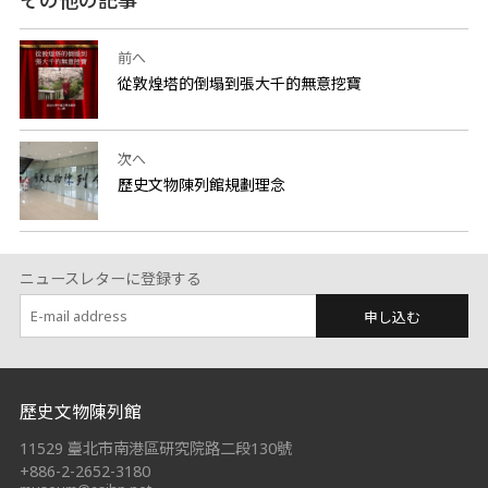
その他の記事
前へ
從敦煌塔的倒塌到張大千的無意挖寶
次へ
歷史文物陳列館規劃理念
ニュースレターに登録する
申し込む
:::
歷史文物陳列館
11529 臺北市南港區研究院路二段130號
+886-2-2652-3180