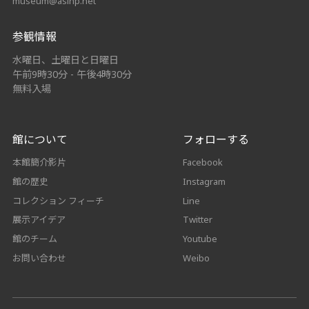
museum@asihp.net
参観情報
水曜日、土曜日と日曜日
午前9時30分 - 午後4時30分
無料入場
館について
フォローする
本館簡介影片
Facebook
館の歴史
Instagram
コレクション フィーチ
Line
展示アイデア
Twitter
館のチーム
Youtube
お問い合わせ
Weibo