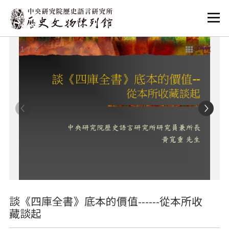
:::
:::
1
/ 2
談《四庫全書》底本的價值------從本所收
藏談起