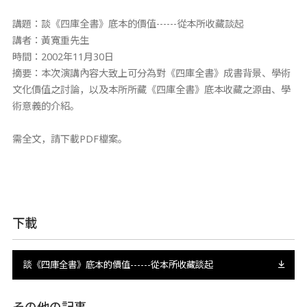
講題：談《四庫全書》底本的價值------從本所收藏談起
講者：黃寬重先生
時間：2002年11月30日
摘要：本次演講內容大致上可分為對《四庫全書》成書背景、學術
文化價值之討論，以及本所所藏《四庫全書》底本收藏之源由、學
術意義的介紹。
需全文，請下載PDF檔案。
下載
談《四庫全書》底本的價值------從本所收藏談起