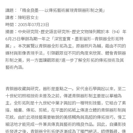
講題：「精金良墨----以傳拓藝術展現青銅器形制之美」
講者：陳昭容女士
時間：2005年07月23日
摘要：中央研究院˙歷史語言研究所˙歷史文物陳列館於本（94）年
6月25日舉辦為期一年之「深宮重寶‧墨影留形--青銅器全形拓特
展」。本次展覽以青銅器全形拓為主，原器照片為輔，藉由不同的
媒材與影像表現手法，引領觀眾從不同的角度來欣賞、體會青銅器
形制之美，另一方面讓觀眾能?進一步了解全形拓的傳拓技術及其
藝術內涵。
青銅器收藏與研究，器形是重點之一。宋代金石學興起以來，至二
十世紀初照相技術未普及之前，傳遞青銅器形制主要是以摹繪為
主，全形拓則是十九世紀中葉才興起的一種特別技藝，它結合了素
描、繪畫、傳拓、剪紙，在平面的拓紙上傳達立體的青銅器形制與
花紋。由於此項技藝需要敏銳的美感觸角與高超的傳拓技巧，慢工
細活地才能完成一件兼具傳真與藝術的精良作品。因此，自攝影技
術發達之後，青銅器全形拓便逐漸成為了獨門絕活，師傅難尋，傳