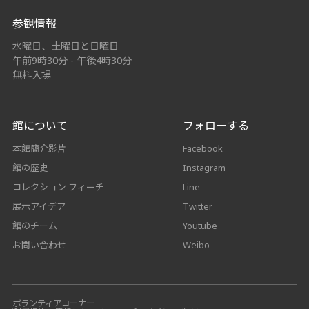
参観情報
水曜日、土曜日と日曜日
午前9時30分 - 午後4時30分
無料入場
館について
フォローする
本館簡介影片
Facebook
館の歴史
Instagram
コレクション フィーチ
Line
展示アイデア
Twitter
館のチーム
Youtube
お問い合わせ
Weibo
ボランティアコーナー