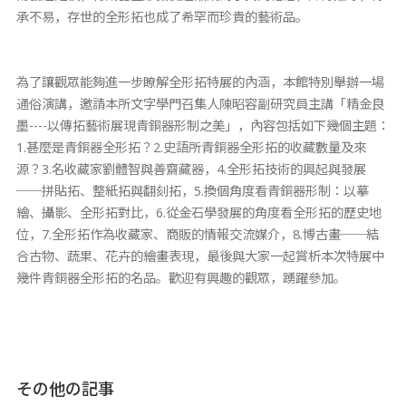
承不易，存世的全形拓也成了希罕而珍貴的藝術品。
為了讓觀眾能夠進一步瞭解全形拓特展的內涵，本館特別舉辦一場
通俗演講，邀請本所文字學門召集人陳昭容副研究員主講「精金良
墨----以傳拓藝術展現青銅器形制之美」，內容包括如下幾個主題：
1.甚麼是青銅器全形拓？2.史語所青銅器全形拓的收藏數量及來
源？3.名收藏家劉體智與善齋藏器，4.全形拓技術的興起與發展
──拼貼拓、整紙拓與翻刻拓，5.換個角度看青銅器形制：以摹
繪、攝影、全形拓對比，6.從金石學發展的角度看全形拓的歷史地
位，7.全形拓作為收藏家、商販的情報交流媒介，8.博古畫──結
合古物、蔬果、花卉的繪畫表現，最後與大家一起賞析本次特展中
幾件青銅器全形拓的名品。歡迎有興趣的觀眾，踴躍參加。
その他の記事