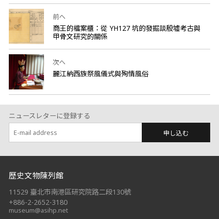
前へ
商王的檔案櫃：從 YH127 坑的發掘談殷墟考古與
甲骨文研究的關係
次へ
麗江納西族祭風儀式與殉情風俗
ニュースレターに登録する
申し込む
:::
歷史文物陳列館
11529 臺北市南港區研究院路二段130號
+886-2-2652-3180
museum@asihp.net