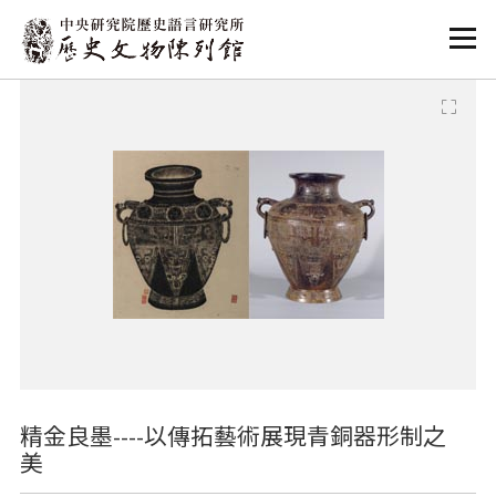
:::
:::
精金良墨----以傳拓藝術展現青銅器形制之
美