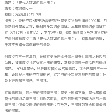
講題：「現代人該如何看古玉？」
講者：鄧淑蘋女士
時間：2005年12月17日
摘要：中央研究院˙歷史語言研究所˙歷史文物陳列館於2002年六月
重新對外開放以來，舉辦過多次通俗演講。本年度壓軸通俗演講訂
在12月17日（星期六），下午2至4時，特別邀請國立故宮博物院研
究員鄧淑蘋教授主講「現代人該如何看古玉？」。有興趣的觀眾，
千萬不要錯失這個難得的機會。
鄧教授在三十五年前，曾經在史語所擔任考古學泰斗李濟之教授的
助理，被李教授指定從事古玉的研究，當時這還是一個冷門的學術
課題。1974年開始，她任職於國立故宮博物院，迄今已超過三十一
年。她眼見古玉研究在學術界，從冷門的小宗變為熱門的顯學；社
會上更掀起玉器熱、玉器狂。
在博物館裡，最古老的器類是玉器；歷史上連續不斷，歷代都繼續
製作的藝術品是玉器；對觀眾而言，感到最難真正瞭解內涵的古物
是玉器；但最受歡迎的也是玉器；在故宮，玉器陳列室永遠是最擁
擠的展廳。