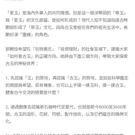
「愛玉」是海內外華人的共同情懷。但是這一根深蒂固的「尊玉」
與「愛玉」的文化底蘊，是如何形成的？現代人知不知道自遠古時
期就形成了「崇玉」文化，因為古玉曾經在我們的祖先生活中，長
期扮演「靈媒」的角色。
鄧教授希望在「玩物喪志」「投資理財」的社會盲潮下，建議大家
「如何看古玉」的正確方向。她將由下面三個方向，帶領大家探索
古玉的神秘世界：
1, 先認識「玉」的質地，再認識「古玉」的質地，並談談科學鑑定
的侷限與希望。若有機會，也可以上手摸一摸玉料，摸一摸古玉，
體會古今交流的感覺是什麼？
2, 通過圖像去認識新石器時代至夏代，也就是距今8000至3600年
間，古玉的造形、花紋、符號、製作技術，以及它們蘊含的精神文
化。