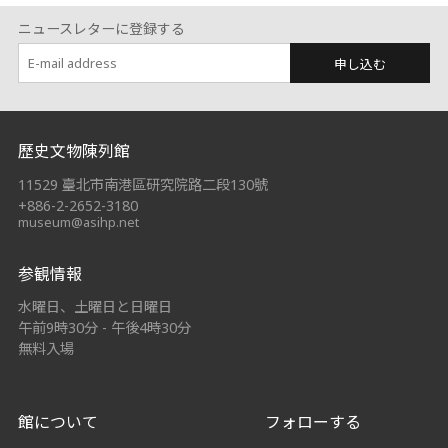
ニュースレターに登録する
申し込む
:::
歷史文物陳列館
11529 臺北市南港區研究院路二段130號
+886-2-2652-3180
museum@asihp.net
参観情報
水曜日、土曜日と日曜日
午前9時30分 - 午後4時30分
無料入場
館について
フォローする