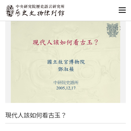
:::
:::
現代人該如何看古玉？