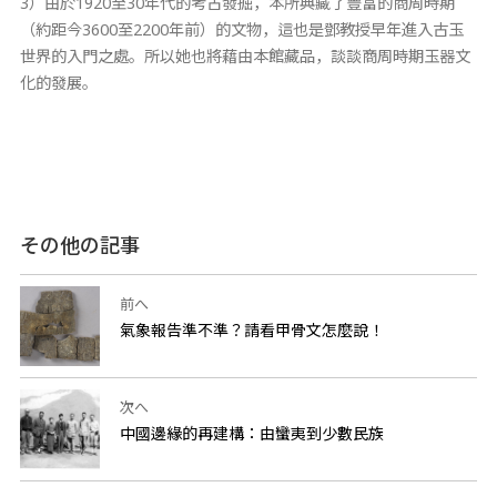
3）由於1920至30年代的考古發掘，本所典藏了豐富的商周時期
（約距今3600至2200年前）的文物，這也是鄧教授早年進入古玉
世界的入門之處。所以她也將藉由本館藏品，談談商周時期玉器文
化的發展。
その他の記事
前へ
氣象報告準不準？請看甲骨文怎麼說！
次へ
中國邊緣的再建構：由蠻夷到少數民族