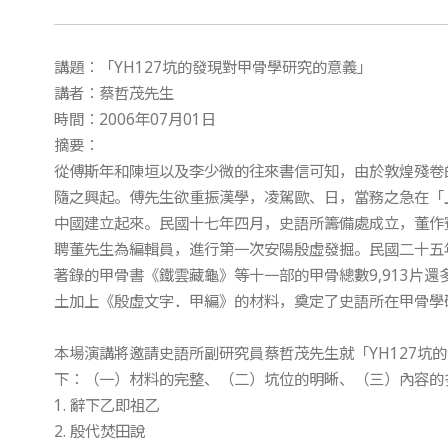
講題：「YH127坑的發現對甲骨學研究的意義」
講者：蔡哲茂先生
時間：2006年07月01日
摘要：
從傅斯年和陳垣以及李少微的往來書信可知，由於敦煌殘卷
隨之興起。傅先生欲重振漢學，凌駕歐、日，當務之急在「
中國建立起來。民國十七年四月，史語所籌備處成立，董作
聘董先生為編輯員，進行第一次安陽殷虛發掘。民國二十五年六
著錄的甲骨書《鐵雲藏龜》等十一部的甲骨總數9,913片
土加上《殷虛文字．甲編》的材料，奠定了史語所在甲骨學
本場演講將邀請史語所副研究員蔡哲茂先生就「YH127坑
下：（一）材料的完整、（二）坑位的明晰、（三）內容的
1. 辭下乙即祖乙
2. 殷代焚田說