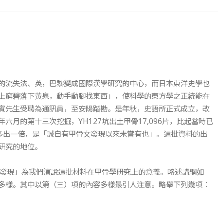
的流失法、英，巴黎變成國際漢學研究的中心，而日本東洋史學也
上窮碧落下黃泉，動手動腳找東西」，使科學的東方學之正統能在
賓先生受聘為通訊員，至安陽踏勘。是年秋，史語所正式成立，改
月的第十三次挖掘，YH127坑出土甲骨17,096片，比起當時已
還多出一倍，是「誠自有甲骨文發現以來未嘗有也」。這批資料的出
研究的地位。
的發現」為我們演說這批材料在甲骨學研究上的意義。略述講綱如
多樣。其中以第（三）項的內容多樣最引人注意。略舉下列幾項：