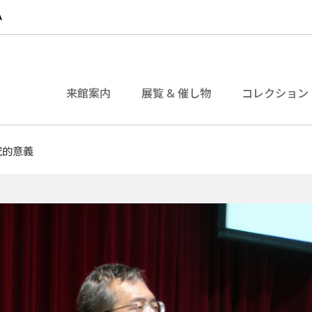
来館案内
展覧 & 催し物
コレクション
究的意義