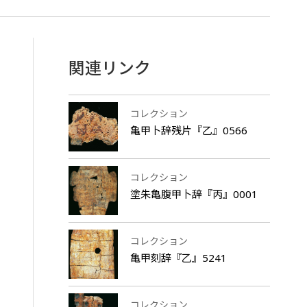
関連リンク
コレクション
亀甲卜辞残片『乙』0566
コレクション
塗朱亀腹甲卜辞『丙』0001
コレクション
亀甲刻辞『乙』5241
コレクション