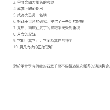
3. 甲骨文四方風名的考證
4. 成套卜辭的提出
5. 咸為大乙另一名稱
6. 對商王世系的研究，提供了一些新的證據
7. 羌甲、南庚在武丁的祭祀系統受到重視
8. 月食的紀錄
9. 它即「其它」，它示為其它的神主
10. 肩凡有疾的正確理解
對於甲骨學有興趣的觀眾千萬不要錯過這次難得的演講機會