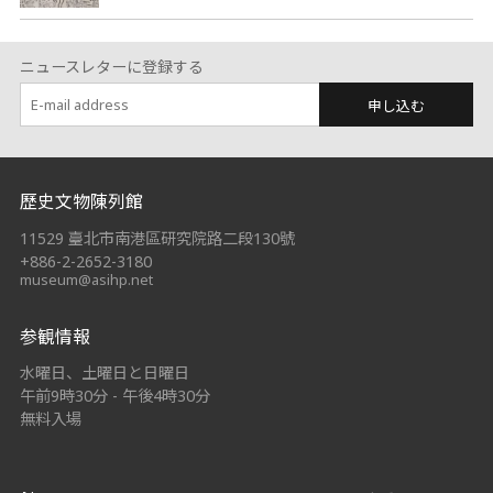
ニュースレターに登録する
申し込む
:::
歷史文物陳列館
11529 臺北市南港區研究院路二段130號
+886-2-2652-3180
museum@asihp.net
参観情報
水曜日、土曜日と日曜日
午前9時30分 - 午後4時30分
無料入場