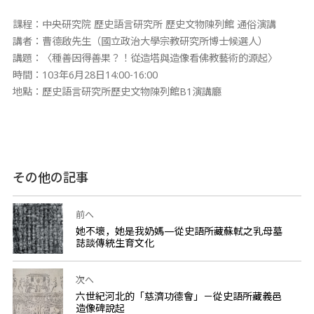
課程：中央研究院 歷史語言研究所 歷史文物陳列館 通俗演講
講者：曹德啟先生（國立政治大學宗教研究所博士候選人）
講題：〈種善因得善果？！從造塔與造像看佛教藝術的源起〉
時間：103年6月28日14:00-16:00
地點：歷史語言研究所歷史文物陳列館B1演講廳
その他の記事
前へ
她不壞，她是我奶媽—從史語所藏蘇軾之乳母墓
誌談傳統生育文化
次へ
六世紀河北的「慈濟功德會」－從史語所藏義邑
造像碑說起