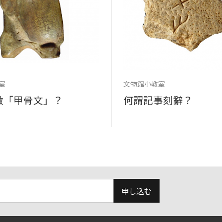
室
文物館小教室
做「甲骨文」？
何謂記事刻辭？
申し込む