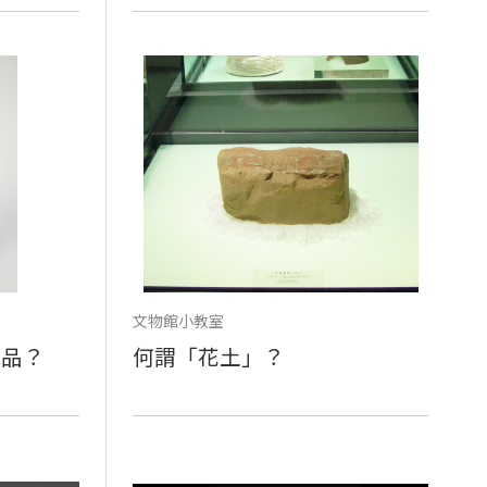
文物館小教室
坑品？
何謂「花土」？