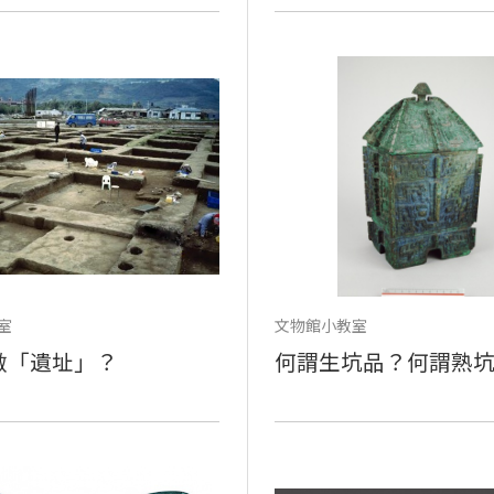
室
文物館小教室
做「遺址」？
何謂生坑品？何謂熟