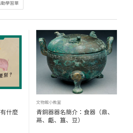
活動學習單
文物館小教室
，有什麼
青銅器器名簡介：食器（鼎、
鬲、甗、簋、豆）