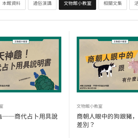
本館資料
通俗演講
文物館小教室
相關文集
室
文物館小教室
龜──商代占卜用具說
商朝人眼中的狗跟豬
差別？