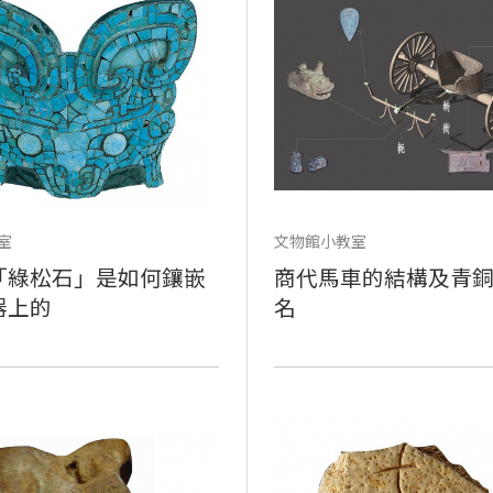
室
文物館小教室
「綠松石」是如何鑲嵌
商代馬車的結構及青
器上的
名