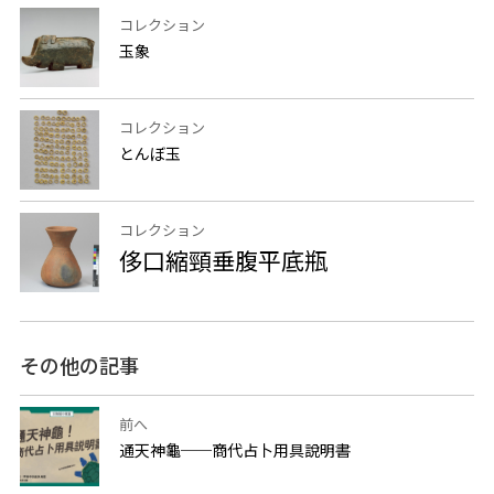
コレクション
玉象
コレクション
とんぼ玉
コレクション
侈口縮頸垂腹平底瓶
その他の記事
前へ
通天神龜──商代占卜用具說明書