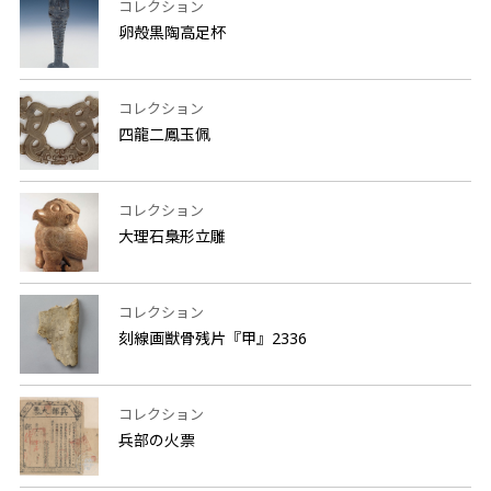
コレクション
卵殻黒陶高足杯
コレクション
四龍二鳳玉佩
コレクション
大理石梟形立雕
コレクション
刻線画獣骨残片『甲』2336
コレクション
兵部の火票