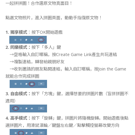
一起拼拼圖！合作還原文物真面目！
點選文物照片，進入拼圖頁面，動動手指復原文物！
1. 獨享
模式
：按下OK開始遊戲
2.
同樂模式：
按下「多人」鍵
→空格輸入自訂暱稱，按Create Game Link產生共玩連結
→複製連結，轉發給親朋好友
→收到邀請的朋友點開連結，輸入自訂暱稱，按Join the Game
就能合作完成拼圖
3.
自由模式：
按下「方塊」鍵，選擇想要的拼圖片數（盲拼拼圖不
適用）
4.
高手模式：
按下「旋轉」鍵，拼圖片將隨機旋轉。開始遊戲後點
選拼圖片，用滑鼠滾輪∕鍵盤左右鍵∕點擊觸控螢幕改變方向