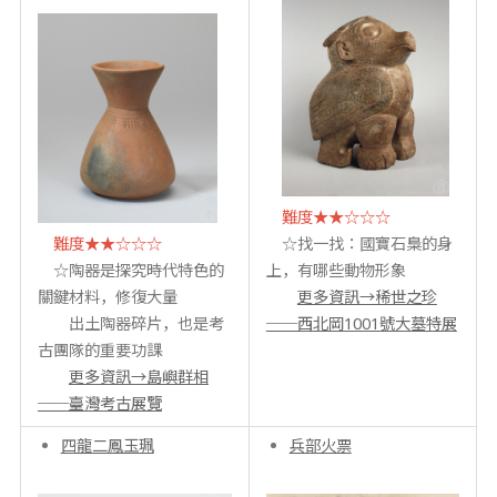
難度★★☆☆☆
難度★★☆☆☆
☆找一找：國寶石梟的身
☆陶器是探究時代特色的
上，有哪些動物形象
關鍵材料，修復大量
更多資訊→稀世之珍
出土陶器碎片，也是考
──西北岡1001號大墓特展
古團隊的重要功課
更多資訊→島嶼群相
──臺灣考古展覽
四龍二鳳玉珮
兵部火票