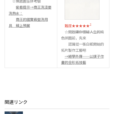
☆無底圖盲拼考驗
偷看提示→商王洗澡要
洗熱水：
商王的國寶級盥洗用
2
具 線上預展
難度★★★★★
☆開啟
讓你懷疑人生的
純
色拼圖前，先來
認識從一張白紙開始的
拓片製作工藝吧
→絕學外傳──以撲子作
畫的全形拓技藝
関連リンク