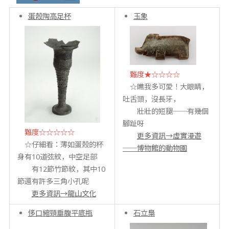
蛋殼陶高足杯
玉象
難度★☆☆☆☆
☆瞧我多可愛！大眼睛，
吐舌頭，沒長牙，
壯壯的短腿──有幾個
腳趾呀
難度☆☆☆☆☆
更多資訊→虛實漫遊
☆仔細看：薄如蛋殼的杯
──博物館的動物園
身有10道弦紋，中空足部
有12節竹節紋，其中10
節還有許多三角小孔呢
更多資訊→龍山文化
侈口縮頸垂腹平底瓶
石立梟