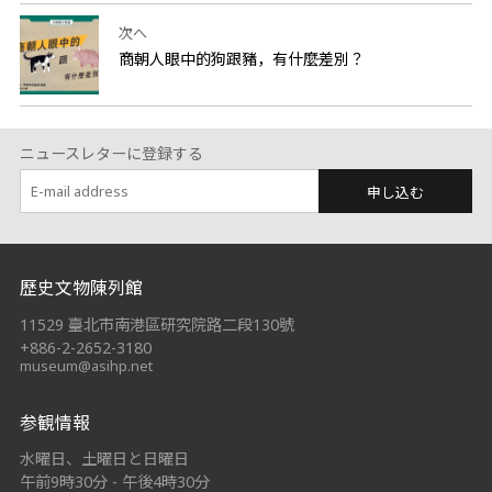
次へ
商朝人眼中的狗跟豬，有什麼差別？
ニュースレターに登録する
申し込む
:::
歷史文物陳列館
11529 臺北市南港區研究院路二段130號
+886-2-2652-3180
museum@asihp.net
参観情報
水曜日、土曜日と日曜日
午前9時30分 - 午後4時30分