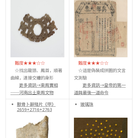
難度★★★☆☆
難度★★★☆☆
☆找出龍頭、鳳首，順著
☆這是偽裝成拼圖的文言
曲線，連接交纏的身形
文測驗
更多資訊→東周實相
更多資訊→皇帝的第一
──河南出土東周文物
道與最後一道命令
獸骨卜辭殘片《甲》
玻璃珠
2659+2716+2763