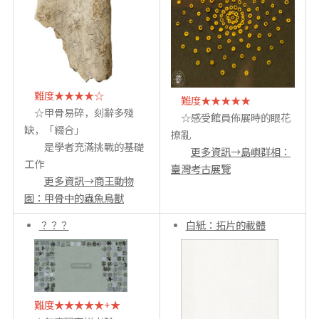
難度★★★★☆
難度★★★★★
☆甲骨易碎，刻辭多殘
☆感受館員佈展時的眼花
缺，「綴合」
撩亂
是學者充滿挑戰的基礎
更多資訊→島嶼群相：
工作
臺灣考古展覽
更多資訊→商王動物
園：甲骨中的蟲魚鳥獸
？？？
白紙：拓片的載體
難度★★★★★+★