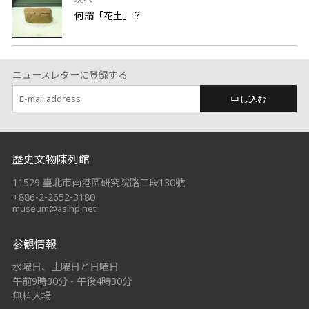
何謂「花土」？
ニュースレターに登録する
申し込む
:::
歷史文物陳列館
11529 臺北市南港區研究院路二段130號
+886-2-2652-3180
museum@asihp.net
参観情報
水曜日、土曜日と日曜日
午前9時30分 - 午後4時30分
無料入場