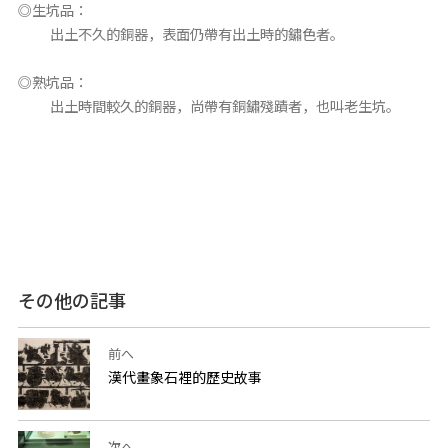
◎生坑品：
出土不久的銅器，表面仍帶有出土時的鏽色者。
◎熟坑品：
出土時間較久的銅器，尚帶有銅鏽殘蹟者，也叫老生坑。
その他の記事
前へ
漢代畫象石裡的歷史故事
次へ