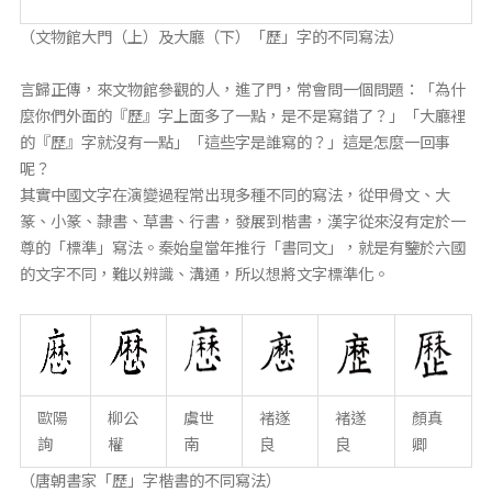
（文物館大門（上）及大廳（下）「歷」字的不同寫法）
言歸正傳，來文物館參觀的人，進了門，常會問一個問題：「為什
麼你們外面的『歷』字上面多了一點，是不是寫錯了？」「大廳裡
的『歷』字就沒有一點」「這些字是誰寫的？」這是怎麼一回事
呢？
其實中國文字在演變過程常出現多種不同的寫法，從甲骨文、大
篆、小篆、隸書、草書、行書，發展到楷書，漢字從來沒有定於一
尊的「標準」寫法。秦始皇當年推行「書同文」，就是有鑒於六國
的文字不同，難以辨識、溝通，所以想將文字標準化。
歐陽
柳公
虞世
褚遂
褚遂
顏真
詢
權
南
良
良
卿
（唐朝書家「歷」字楷書的不同寫法）