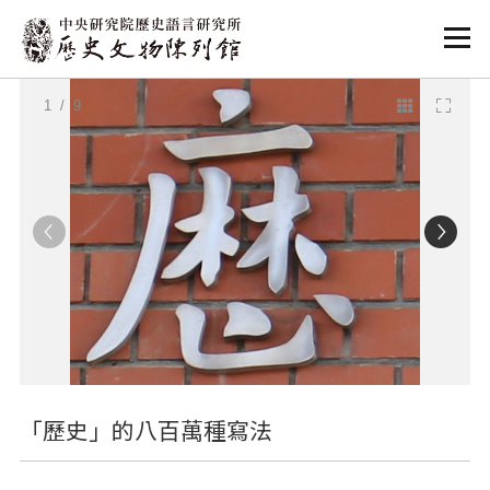
:::
:::
1
/ 9
「歷史」的八百萬種寫法